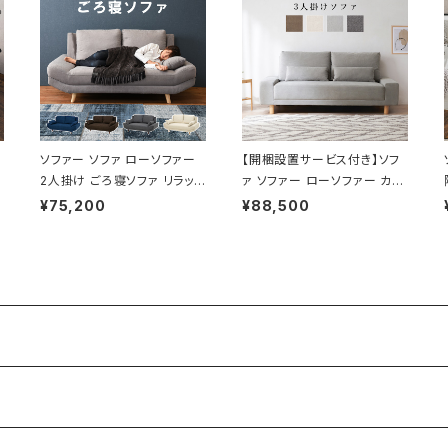
ソファー ソファ ローソファー
【開梱設置サービス付き】ソフ
2人掛け ごろ寝ソファ リラック
ァ ソファー ローソファー カウ
生
ス 開梱設置サービス付き 一
チソファー フロアソファー 3
¥75,200
¥88,500
人暮らし 新生活 幅170 奥行
人掛け 幅194 開梱設置サー
96
ビス付き