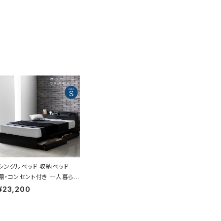
シングルベッド 収納ベッド
棚・コンセント付き 一人暮らし
ベッド bed 8色展開 新生活
¥23,200
模様替え