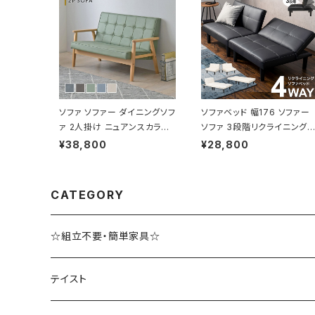
ソファ ソファー ダイニングソフ
ソファベッド 幅176 ソファー
ァ 2人掛け ニュアンスカラー
ソファ 3段階リクライニング
新生活 模様替え 幅113.5
ローソファー 一人暮らし 新
¥38,800
¥28,800
活
CATEGORY
☆組立不要・簡単家具☆
テイスト