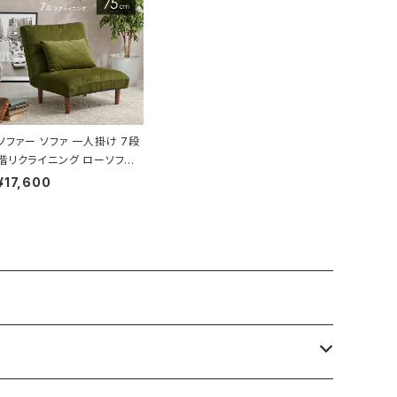
ソファー ソファ 一人掛け 7段
階リクライニング ローソファ
ー 一人暮らし 新生活 幅75
¥17,600