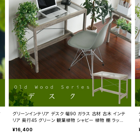
古
グリーンインテリア デスク 幅90 ガラス 古材 古木 インテ
リア 奥行45 グリーン 観葉植物 シャビー 植物 棚 ラック
おしゃれ 木製 机 pc リビング
¥16,400