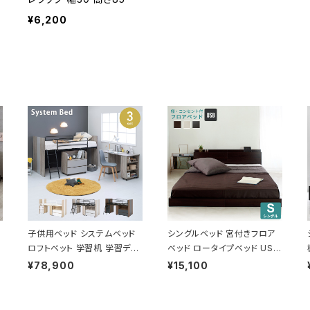
¥6,200
子供用ベッド システムベッド
シングルベッド 宮付きフロア
ロフトベット 学習机 学習デス
ベッド ロータイプベッド USB
ク 省スペース 3色展開 新生
コンセント付き
¥78,900
¥15,100
活 模様替え