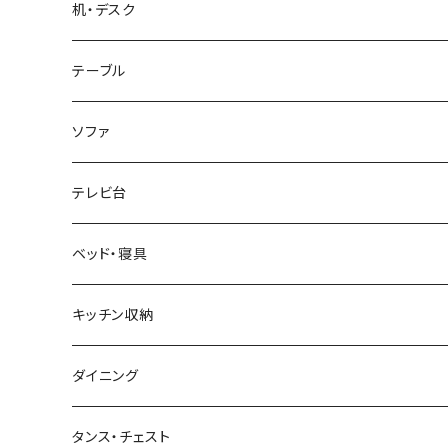
ブルックリンスタイル
机・デスク
ホテルライク風インテリア
パソコンデスク・ワークデスク
テーブル
韓国インテリア
学習机・勉強机
サイズ
ソファ
幅100cm以下
和風/和モダン
収納付きデスク
ローテーブル・リビングテーブル
サイズ
テレビ台
幅101～120cm
幅90cm以下
ミッドセンチュリー
折りたたみデスク
サイドテーブル・ナイトテーブル
1人掛けソファ
サイズ
ベッド・寝具
幅121～160cm
幅91～120cm
幅90cm以下
西海岸風
サイズ
カウンターテーブル
2人掛けソファ
ロータイプテレビ台・ローボード
サイズ
キッチン収納
幅161cm以上
幅121～150cm
幅91～120cm
幅100cm以下
セミシングルショート
カフェ風
デスクワゴン
こたつ・こたつテーブル
3人掛けソファ
ミドルタイプテレビ台
ベッドフレーム
食器棚
ダイニング
幅151～180cm
幅121～150cm
幅101～120cm
シングルベッド
こたつテーブル+布団掛敷セット
ヴィンテージ
ネストテーブル
4人掛け以上のソファ
コーナーテレビ台
マット付きベッド
キッチンカウンター
ダイニングテーブル
タンス・チェスト