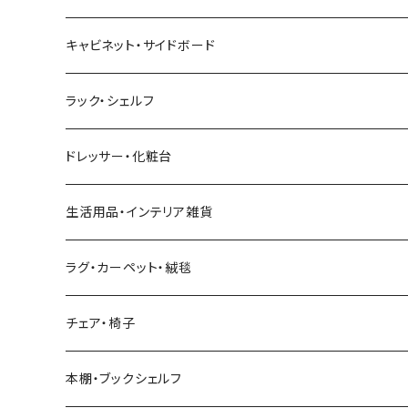
幅181～210cm
幅151～180cm
幅121～160cm
セミダブルベッド
こたつテーブル+掛け布団
北欧風・ノルディック
折りたたみテーブル
ソファベッド
ハイタイプテレビ台・壁面収納
収納付きベッド
キッチンワゴン
ダイニングテーブルセット
サイドチェスト
キャビネット・サイドボード
幅211cm以上
幅181～210cm
幅161cm以上
ダブルベッド
こたつテーブル＋掛け布団＋チェア
2人用ダイニングテーブルセット
インダストリアル
昇降式・リフティングテーブル
フロアソファ・ローソファ
伸縮テレビ台
ロフトベッド
レンジ台
ダイニングチェア・ベンチ
ハイチェスト
ラック・シェルフ
幅211cm以上
クイーンベッド
こたつテーブル
4人用ダイニングテーブルセット
フレンチカントリー
リクライニングソファ
テレビスタンド
ヘッドボード
キッチンラック
ダイニングソファ
オープンラック
ドレッサー・化粧台
キングベッド
こたつ布団
6人用ダイニングテーブルセット
アジアン
カウチソファ・コーナーソファ
マットレス
キッチン雑貨
突っ張り収納
生活用品・インテリア雑貨
ボタニカル
オットマン
寝具
カート
ミラー・姿見
ラグ・カーペット・絨毯
モダン
電動リクライニングソファ
ディスプレイラック
ハンガーラック・ポールハンガー
チェア・椅子
カントリー
ダストボックス
スツール
本棚・ブックシェルフ