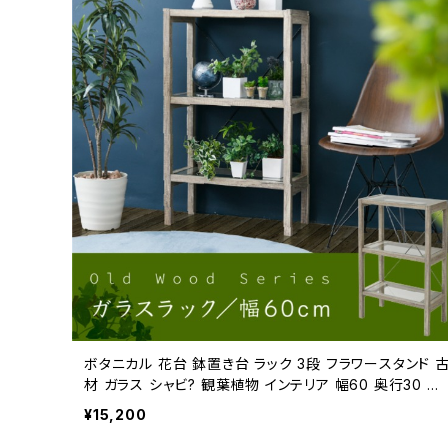
ボタニカル 花台 鉢置き台 ラック 3段 フラワースタンド 
材 ガラス シャビ? 観葉植物 インテリア 幅60 奥行30 高
さ100 オープンシェルフ 木製 飾り棚
¥15,200