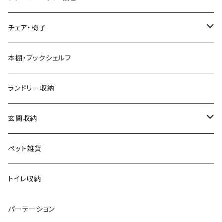
モダン
電動リクライニングソファ
ディスプレイラック
ハンガーラック・ポールハンガー
チェア・椅子
カントリー
ダストボックス
スツール
本棚・ブックシェルフ
アンティーク
ハンキングラック
カウンターチェア
ランドリー収納
ヨーロピアン
プランター用品
デザイナーズチェア
玄関収納
モノトーン
クッション
ダイニングチェア
シューズラック・シューズボックス
ペット雑貨
ナチュラル
その他
オフィスチェア
傘立て
トイレ収納
シンプル
パーソナルチェア
その他
パーテーション