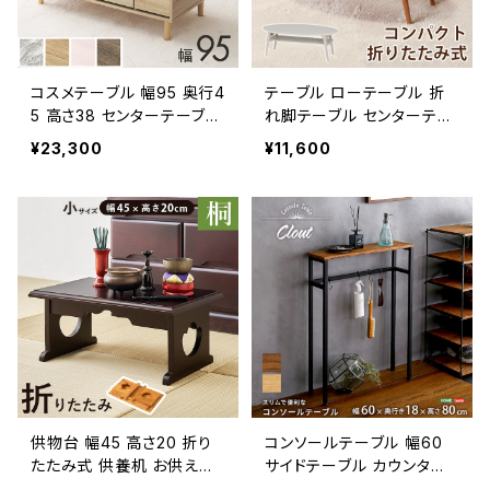
コスメテーブル 幅95 奥行4
テーブル ローテーブル 折
5 高さ38 センターテーブル
れ脚テーブル センターテー
テーブル 収納付き ローテ
ブル リビングテーブル 木製
¥23,300
¥11,600
ーブル メイク ドレッサーテ
幅90 完成品
ーブル 新生活 模様替え
供物台 幅45 高さ20 折り
コンソールテーブル 幅60
たたみ式 供養机 お供え机
サイドテーブル カウンター
お供え台 御供物台 お経 仏
テーブル テーブル インダス