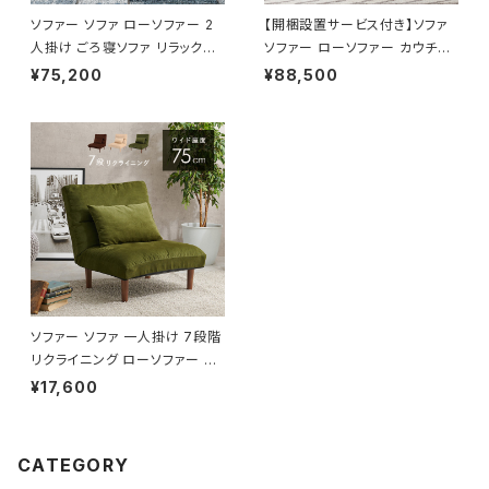
ソファー ソファ ローソファー 2
【開梱設置サービス付き】ソファ
人掛け ごろ寝ソファ リラックス
ソファー ローソファー カウチソ
開梱設置サービス付き 一人暮ら
ファー フロアソファー 3人掛け
¥75,200
¥88,500
し 新生活 幅170 奥行96
幅194 開梱設置サービス付き
ソファー ソファ 一人掛け 7段階
リクライニング ローソファー 一
人暮らし 新生活 幅75
¥17,600
CATEGORY