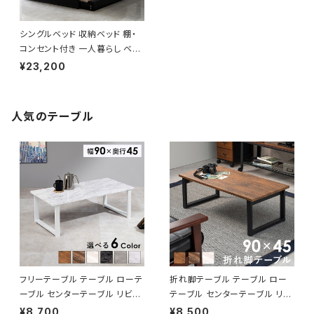
シングルベッド 収納ベッド 棚・
コンセント付き 一人暮らし ベッ
ド bed 8色展開 新生活 模様替
¥23,200
え
人気のテーブル
フリーテーブル テーブル ローテ
折れ脚テーブル テーブル ロー
ーブル センターテーブル リビン
テーブル センターテーブル リビ
グテーブル 幅90 6色展開
ングテーブル 幅90 3色展開
¥8,700
¥8,500