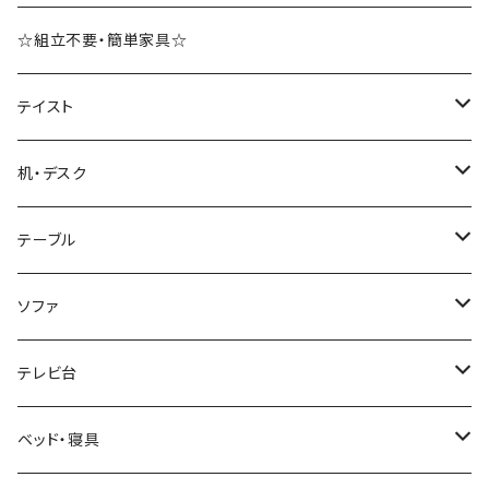
☆組立不要・簡単家具☆
テイスト
ブルックリンスタイル
机・デスク
ホテルライク風インテリア
パソコンデスク・ワークデスク
テーブル
韓国インテリア
学習机・勉強机
サイズ
ソファ
幅100cm以下
和風/和モダン
収納付きデスク
ローテーブル・リビングテーブル
サイズ
テレビ台
幅101～120cm
幅90cm以下
ミッドセンチュリー
折りたたみデスク
サイドテーブル・ナイトテーブル
1人掛けソファ
サイズ
ベッド・寝具