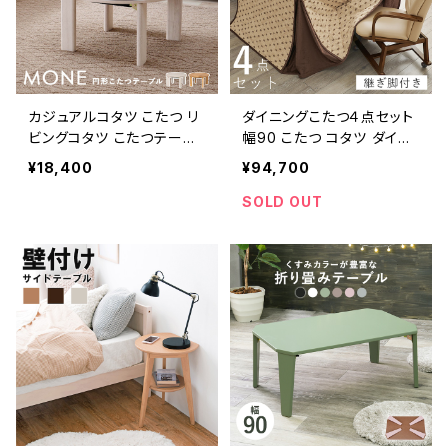
カジュアルコタツ こたつ リ
ダイニングこたつ４点セット
ビングコタツ こたつテーブ
幅90 こたつ コタツ ダイニ
ル ローテーブル リビングテ
ングチェア こたつテーブル
¥18,400
¥94,700
ーブル 木製 幅68
こたつ布団 新生活 模様替
え 一人暮らし
SOLD OUT