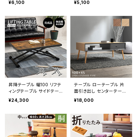
¥6,100
¥5,100
壇 仏事 仏具 経机 葬儀 法
トリアル ブルックリンスタイ
事 お供え物 桐材
ル 新生活 模様替え
昇降テーブル 幅100 リフテ
テーブル ローテーブル 片
ィングテーブル サイドテー
面引き出し センターテーブ
ブル ソファテーブル 無段階
ル リビングテーブル 天然木
¥24,300
¥18,000
調節 ガス圧昇降式 模様替
幅100
え 新生活