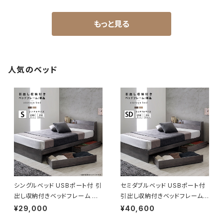
もっと見る
人気のベッド
シングルベッド USBポート付 引
セミダブルベッド USBポート付
出し収納付きベッドフレーム 収
引出し収納付きベッドフレーム
納ベッド ベッド bed 2色展開
収納ベッド ベッド bed 2色展開
¥29,000
¥40,600
一人暮らし 新生活
一人暮らし 新生活