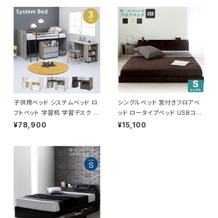
子供用ベッド システムベッド ロ
シングルベッド 宮付きフロアベ
フトベット 学習机 学習デスク 省
ッド ロータイプベッド USBコン
スペース 3色展開 新生活 模様
セント付き
¥78,900
¥15,100
替え