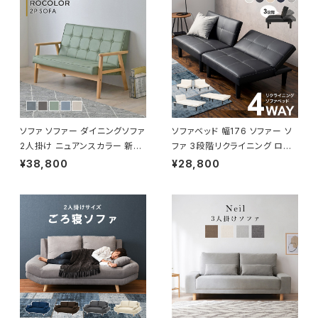
ソファ ソファー ダイニングソファ
ソファベッド 幅176 ソファー ソ
2人掛け ニュアンスカラー 新生
ファ 3段階リクライニング ロー
活 模様替え 幅113.5
ソファー 一人暮らし 新生活
¥38,800
¥28,800