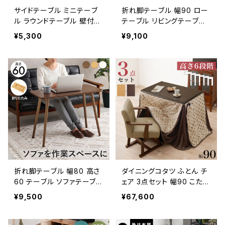
サイドテーブル ミニテーブ
折れ脚テーブル 幅90 ロー
ル ラウンドテーブル 壁付け
テーブル リビングテーブル
ができるミニテーブル 幅40
センターテーブル ニュアン
¥5,300
¥9,100
cm
スカラー 新生活 模様替え
折れ脚テーブル 幅80 高さ
ダイニングコタツ ふとん チ
60 テーブル ソファテーブル
ェア 3点セット 幅90 こたつ
カフェテーブル サイドテー
コタツ ダイニングチェア こ
¥9,500
¥67,600
ブル 机 新生活 模様替え
たつテーブル こたつ布団 新
生活 模様替え 一人暮らし