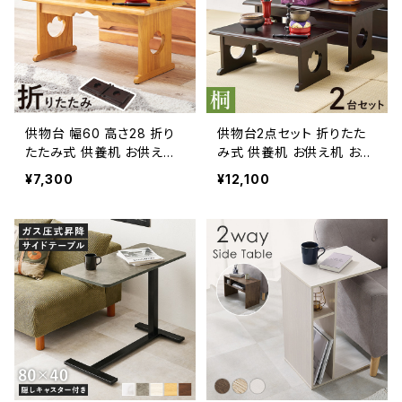
供物台 幅60 高さ28 折り
供物台2点セット 折りたた
たたみ式 供養机 お供え机
み式 供養机 お供え机 お供
お供え台 御供物台 お経 仏
え台 御供物台 お経 仏壇
¥7,300
¥12,100
壇 仏事 仏具 経机 葬儀 法
仏事 仏具 経机 葬儀 法事
事 お供え物 桐材
お供え物 桐材