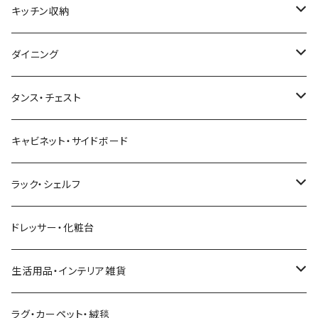
幅121～160cm
幅91～120cm
幅90cm以下
西海岸風
サイズ
カウンターテーブル
2人掛けソファ
ロータイプテレビ台・ローボード
サイズ
キッチン収納
幅161cm以上
幅121～150cm
幅91～120cm
幅100cm以下
セミシングルショート
カフェ風
デスクワゴン
こたつ・こたつテーブル
3人掛けソファ
ミドルタイプテレビ台
ベッドフレーム
食器棚
ダイニング
幅151～180cm
幅121～150cm
幅101～120cm
シングルベッド
こたつテーブル+布団掛敷セット
ヴィンテージ
ネストテーブル
4人掛け以上のソファ
コーナーテレビ台
マット付きベッド
キッチンカウンター
ダイニングテーブル
タンス・チェスト
幅181～210cm
幅151～180cm
幅121～160cm
セミダブルベッド
こたつテーブル+掛け布団
北欧風・ノルディック
折りたたみテーブル
ソファベッド
ハイタイプテレビ台・壁面収納
収納付きベッド
キッチンワゴン
ダイニングテーブルセット
サイドチェスト
キャビネット・サイドボード
幅211cm以上
幅181～210cm
幅161cm以上
ダブルベッド
こたつテーブル＋掛け布団＋チェア
2人用ダイニングテーブルセット
インダストリアル
昇降式・リフティングテーブル
フロアソファ・ローソファ
伸縮テレビ台
ロフトベッド
レンジ台
ダイニングチェア・ベンチ
ハイチェスト
ラック・シェルフ
幅211cm以上
クイーンベッド
こたつテーブル
4人用ダイニングテーブルセット
フレンチカントリー
リクライニングソファ
テレビスタンド
ヘッドボード
キッチンラック
ダイニングソファ
オープンラック
ドレッサー・化粧台
キングベッド
こたつ布団
6人用ダイニングテーブルセット
アジアン
カウチソファ・コーナーソファ
マットレス
キッチン雑貨
突っ張り収納
生活用品・インテリア雑貨
ボタニカル
オットマン
寝具
カート
ミラー・姿見
ラグ・カーペット・絨毯