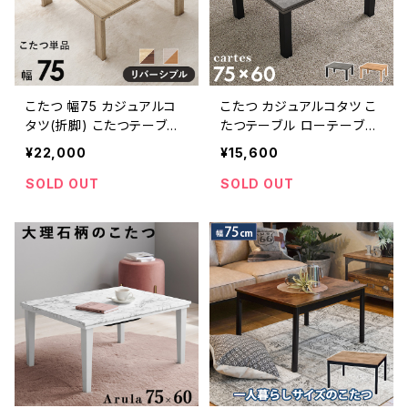
こたつ 幅75 カジュアルコ
こたつ カジュアルコタツ こ
タツ(折脚) こたつテーブル
たつテーブル ローテーブル
ローテーブル リビングテー
リビングテーブル スタイリッ
¥22,000
¥15,600
ブル スタイリッシュ 一人暮
シュ 一人暮らし 幅75cm
らし 新生活
SOLD OUT
SOLD OUT