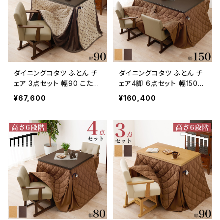
ダイニングコタツ ふとん チ
ダイニングコタツ ふとん チ
ェア 3点セット 幅90 こたつ
ェア4脚 6点セット 幅150
コタツ ダイニングチェア こ
こたつ コタツ ダイニングチ
¥67,600
¥160,400
たつテーブル こたつ布団 新
ェア こたつテーブル こたつ
生活 模様替え 一人暮らし
布団 新生活 模様替え 一人
暮らし