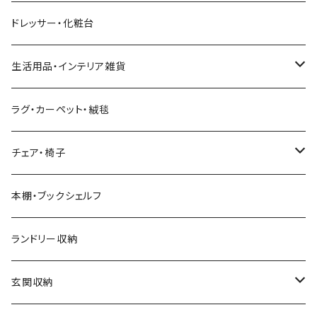
幅211cm以上
クイーンベッド
こたつテーブル
4人用ダイニングテーブルセット
フレンチカントリー
リクライニングソファ
テレビスタンド
ヘッドボード
キッチンラック
ダイニングソファ
オープンラック
ドレッサー・化粧台
キングベッド
こたつ布団
6人用ダイニングテーブルセット
アジアン
カウチソファ・コーナーソファ
マットレス
キッチン雑貨
突っ張り収納
生活用品・インテリア雑貨
ボタニカル
オットマン
寝具
カート
ミラー・姿見
ラグ・カーペット・絨毯
モダン
電動リクライニングソファ
ディスプレイラック
ハンガーラック・ポールハンガー
チェア・椅子
カントリー
ダストボックス
スツール
本棚・ブックシェルフ
アンティーク
ハンキングラック
カウンターチェア
ランドリー収納
ヨーロピアン
プランター用品
デザイナーズチェア
玄関収納