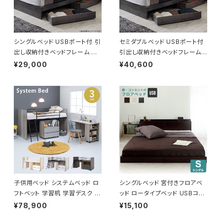
シングルベッド USBポート付 引
セミダブルベッド USBポート付
出し収納付きベッドフレーム 収
引出し収納付きベッドフレーム
納ベッド ベッド bed 2色展開
収納ベッド ベッド bed 2色展開
¥29,000
¥40,600
一人暮らし 新生活
一人暮らし 新生活
子供用ベッド システムベッド ロ
シングルベッド 宮付きフロアベ
フトベット 学習机 学習デスク 省
ッド ロータイプベッド USBコン
スペース 3色展開 新生活 模様
セント付き
¥78,900
¥15,100
替え