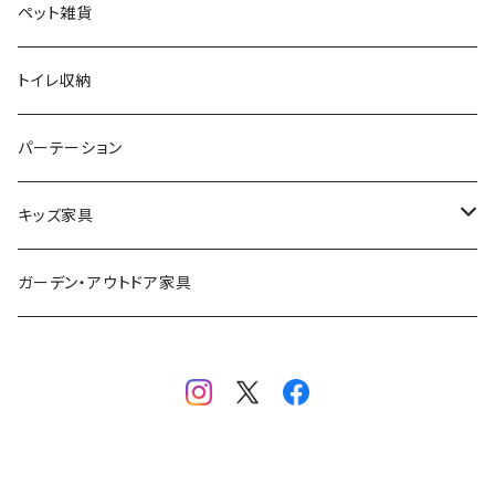
モノトーン
クッション
ダイニングチェア
シューズラック・シューズボックス
ペット雑貨
ナチュラル
その他
オフィスチェア
傘立て
トイレ収納
シンプル
パーソナルチェア
その他
パーテーション
スタイリッシュ
フォールディングチェア
キッズ家具
レトロ
玄関・エントランスチェア
プレイマット
ガーデン・アウトドア家具
カワイイ・姫系
座椅子
オモチャ・玩具
ベンチ
キッズチェア
ランドセル収納ラック