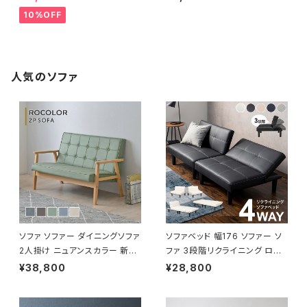
10%OFF
人気のソファ
ソファ ソファー ダイニングソファ
ソファベッド 幅176 ソファー ソ
2人掛け ニュアンスカラー 新生
ファ 3段階リクライニング ロー
活 模様替え 幅113.5
ソファー 一人暮らし 新生活
¥38,800
¥28,800