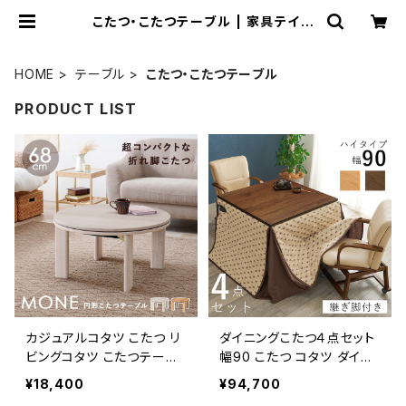
こたつ・こたつテーブル | 家具テイス
ト
HOME
テーブル
こたつ・こたつテーブル
PRODUCT LIST
カジュアルコタツ こたつ リ
ダイニングこたつ４点セット
ビングコタツ こたつテーブ
幅90 こたつ コタツ ダイニ
ル ローテーブル リビングテ
ングチェア こたつテーブル
¥18,400
¥94,700
ーブル 木製 幅68
こたつ布団 新生活 模様替