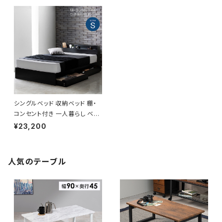
シングルベッド 収納ベッド 棚・
コンセント付き 一人暮らし ベッ
ド bed 8色展開 新生活 模様替
¥23,200
え
人気のテーブル