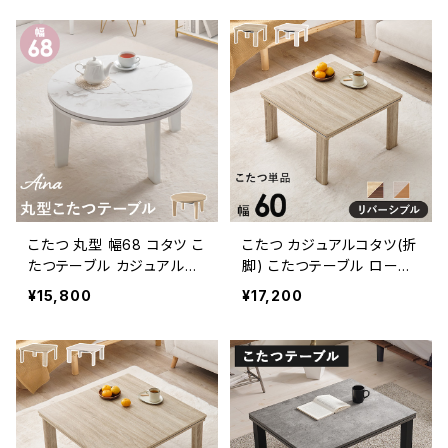
こたつ 丸型 幅68 コタツ こ
こたつ カジュアルコタツ(折
たつテーブル カジュアルこ
脚) こたつテーブル ローテ
たつ 冬グッズ 冬アイテム
ーブル リビングテーブル ス
¥15,800
¥17,200
暖房器具 模様替え
タイリッシュ 一人暮らし 幅
60