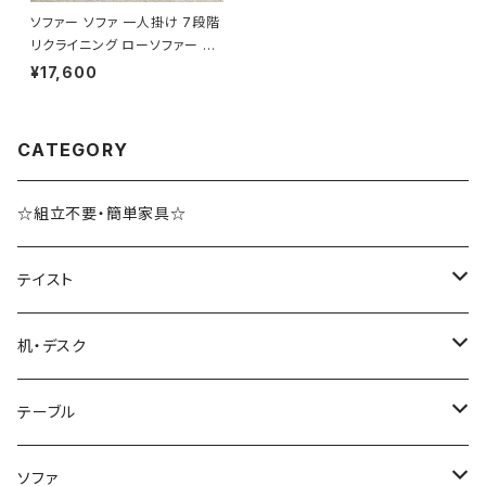
ソファー ソファ 一人掛け 7段階
リクライニング ローソファー 一
人暮らし 新生活 幅75
¥17,600
CATEGORY
☆組立不要・簡単家具☆
テイスト
ブルックリンスタイル
机・デスク
ホテルライク風インテリア
パソコンデスク・ワークデスク
テーブル
韓国インテリア
学習机・勉強机
サイズ
ソファ