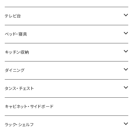
幅100cm以下
和風/和モダン
収納付きデスク
ローテーブル・リビングテーブル
サイズ
テレビ台
幅101～120cm
幅90cm以下
ミッドセンチュリー
折りたたみデスク
サイドテーブル・ナイトテーブル
1人掛けソファ
サイズ
ベッド・寝具
幅121～160cm
幅91～120cm
幅90cm以下
西海岸風
サイズ
カウンターテーブル
2人掛けソファ
ロータイプテレビ台・ローボード
サイズ
キッチン収納
幅161cm以上
幅121～150cm
幅91～120cm
幅100cm以下
セミシングルショート
カフェ風
デスクワゴン
こたつ・こたつテーブル
3人掛けソファ
ミドルタイプテレビ台
ベッドフレーム
食器棚
ダイニング
幅151～180cm
幅121～150cm
幅101～120cm
シングルベッド
こたつテーブル+布団掛敷セット
ヴィンテージ
ネストテーブル
4人掛け以上のソファ
コーナーテレビ台
マット付きベッド
キッチンカウンター
ダイニングテーブル
タンス・チェスト
幅181～210cm
幅151～180cm
幅121～160cm
セミダブルベッド
こたつテーブル+掛け布団
北欧風・ノルディック
折りたたみテーブル
ソファベッド
ハイタイプテレビ台・壁面収納
収納付きベッド
キッチンワゴン
ダイニングテーブルセット
サイドチェスト
キャビネット・サイドボード
幅211cm以上
幅181～210cm
幅161cm以上
ダブルベッド
こたつテーブル＋掛け布団＋チェア
2人用ダイニングテーブルセット
インダストリアル
昇降式・リフティングテーブル
フロアソファ・ローソファ
伸縮テレビ台
ロフトベッド
レンジ台
ダイニングチェア・ベンチ
ハイチェスト
ラック・シェルフ