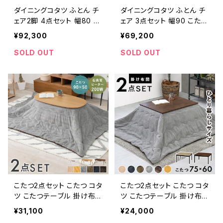
ダイニングコタツ ふとん チ
ダイニングコタツ ふとん チ
ェア2脚 4点セット 幅80 こ
ェア 3点セット 幅90 こたつ
たつ コタツ ダイニングチェ
コタツ ダイニングチェア こ
¥92,300
¥69,200
ア こたつテーブル こたつ布
たつテーブル こたつ布団 新
団 新生活 模様替え 一人暮
生活 模様替え 一人暮らし
SOLD OUT
SOLD OUT
らし
こたつ2点セット こたつ コタ
こたつ2点セット こたつ コタ
ツ こたつテーブル 掛け布
ツ こたつテーブル 掛け布
団 こたつ布団 カジュアルこ
団 こたつ布団 カジュアルこ
¥31,100
¥24,000
たつ 冬グッズ 暖房器具
たつ 冬グッズ 暖房器具