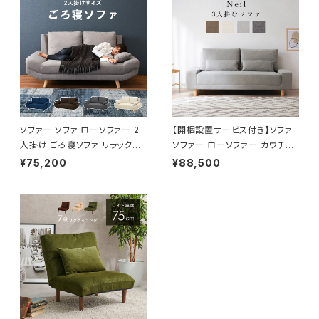
ソファー ソファ ローソファー 2
【開梱設置サービス付き】ソファ
人掛け ごろ寝ソファ リラックス
ソファー ローソファー カウチソ
開梱設置サービス付き 一人暮ら
ファー フロアソファー 3人掛け
¥75,200
¥88,500
し 新生活 幅170 奥行96
幅194 開梱設置サービス付き