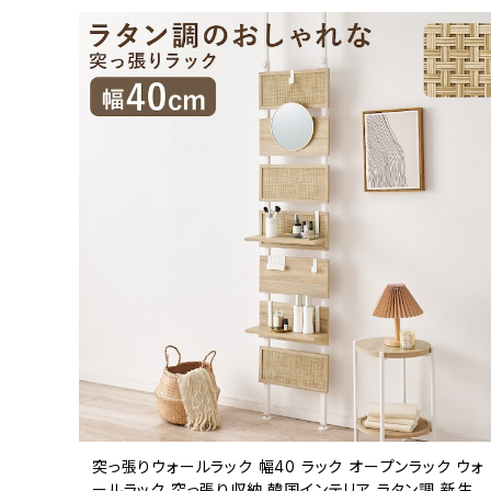
突っ張りウォールラック 幅40 ラック オープンラック ウォ
ールラック 突っ張り収納 韓国インテリア ラタン調 新生活