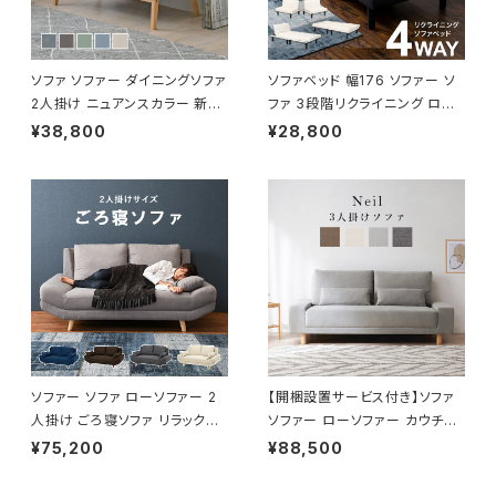
ソファ ソファー ダイニングソファ
ソファベッド 幅176 ソファー ソ
2人掛け ニュアンスカラー 新生
ファ 3段階リクライニング ロー
活 模様替え 幅113.5
ソファー 一人暮らし 新生活
¥38,800
¥28,800
ソファー ソファ ローソファー 2
【開梱設置サービス付き】ソファ
人掛け ごろ寝ソファ リラックス
ソファー ローソファー カウチソ
開梱設置サービス付き 一人暮ら
ファー フロアソファー 3人掛け
¥75,200
¥88,500
し 新生活 幅170 奥行96
幅194 開梱設置サービス付き