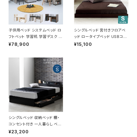
子供用ベッド システムベッド ロ
シングルベッド 宮付きフロアベ
フトベット 学習机 学習デスク 省
ッド ロータイプベッド USBコン
スペース 3色展開 新生活 模様
セント付き
¥78,900
¥15,100
替え
シングルベッド 収納ベッド 棚・
コンセント付き 一人暮らし ベッ
ド bed 8色展開 新生活 模様替
¥23,200
え