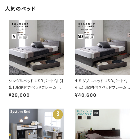
人気のベッド
シングルベッド USBポート付 引
セミダブルベッド USBポート付
出し収納付きベッドフレーム 収
引出し収納付きベッドフレーム
納ベッド ベッド bed 2色展開
収納ベッド ベッド bed 2色展開
¥29,000
¥40,600
一人暮らし 新生活
一人暮らし 新生活