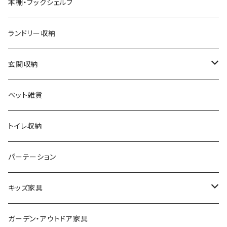
カントリー
ダストボックス
スツール
本棚・ブックシェルフ
アンティーク
ハンキングラック
カウンターチェア
ランドリー収納
ヨーロピアン
プランター用品
デザイナーズチェア
玄関収納
モノトーン
クッション
ダイニングチェア
シューズラック・シューズボックス
ペット雑貨
ナチュラル
その他
オフィスチェア
傘立て
トイレ収納
シンプル
パーソナルチェア
その他
パーテーション
スタイリッシュ
フォールディングチェア
キッズ家具
レトロ
玄関・エントランスチェア
プレイマット
ガーデン・アウトドア家具