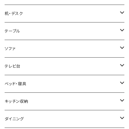
ブルックリンスタイル
机・デスク
ホテルライク風インテリア
パソコンデスク・ワークデスク
テーブル
韓国インテリア
学習机・勉強机
サイズ
ソファ
幅100cm以下
和風/和モダン
収納付きデスク
ローテーブル・リビングテーブル
サイズ
テレビ台
幅101～120cm
幅90cm以下
ミッドセンチュリー
折りたたみデスク
サイドテーブル・ナイトテーブル
1人掛けソファ
サイズ
ベッド・寝具
幅121～160cm
幅91～120cm
幅90cm以下
西海岸風
サイズ
カウンターテーブル
2人掛けソファ
ロータイプテレビ台・ローボード
サイズ
キッチン収納
幅161cm以上
幅121～150cm
幅91～120cm
幅100cm以下
セミシングルショート
カフェ風
デスクワゴン
こたつ・こたつテーブル
3人掛けソファ
ミドルタイプテレビ台
ベッドフレーム
食器棚
ダイニング