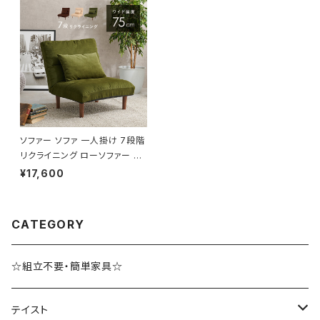
ソファー ソファ 一人掛け 7段階
リクライニング ローソファー 一
人暮らし 新生活 幅75
¥17,600
CATEGORY
☆組立不要・簡単家具☆
テイスト