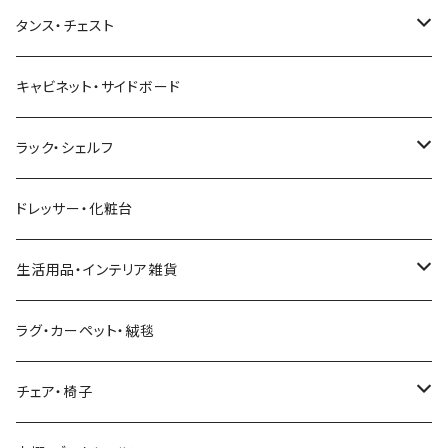
幅151～180cm
幅121～150cm
幅101～120cm
シングルベッド
こたつテーブル+布団掛敷セット
ヴィンテージ
ネストテーブル
4人掛け以上のソファ
コーナーテレビ台
マット付きベッド
キッチンカウンター
ダイニングテーブル
タンス・チェスト
幅181～210cm
幅151～180cm
幅121～160cm
セミダブルベッド
こたつテーブル+掛け布団
北欧風・ノルディック
折りたたみテーブル
ソファベッド
ハイタイプテレビ台・壁面収納
収納付きベッド
キッチンワゴン
ダイニングテーブルセット
サイドチェスト
キャビネット・サイドボード
幅211cm以上
幅181～210cm
幅161cm以上
ダブルベッド
こたつテーブル＋掛け布団＋チェア
2人用ダイニングテーブルセット
インダストリアル
昇降式・リフティングテーブル
フロアソファ・ローソファ
伸縮テレビ台
ロフトベッド
レンジ台
ダイニングチェア・ベンチ
ハイチェスト
ラック・シェルフ
幅211cm以上
クイーンベッド
こたつテーブル
4人用ダイニングテーブルセット
フレンチカントリー
リクライニングソファ
テレビスタンド
ヘッドボード
キッチンラック
ダイニングソファ
オープンラック
ドレッサー・化粧台
キングベッド
こたつ布団
6人用ダイニングテーブルセット
アジアン
カウチソファ・コーナーソファ
マットレス
キッチン雑貨
突っ張り収納
生活用品・インテリア雑貨
ボタニカル
オットマン
寝具
カート
ミラー・姿見
ラグ・カーペット・絨毯
モダン
電動リクライニングソファ
ディスプレイラック
ハンガーラック・ポールハンガー
チェア・椅子