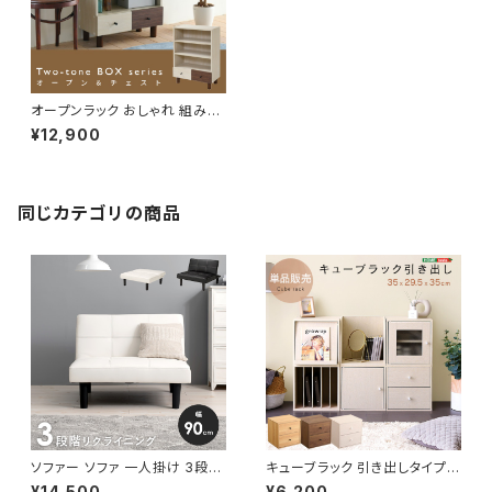
オープンラック おしゃれ 組み合
わせ収納 幅60 奥行30 高さ85
¥12,900
スタッキング 脚付き 引き出し ロ
ータイプ 可動棚 ブックシェルフ
本棚 文庫 扉なし 雑誌 雑貨
同じカテゴリの商品
ソファー ソファ 一人掛け 3段階
キューブラック 引き出しタイプ
リクライニング ローソファー 一
多目的ラック ラック ボックス カ
¥14,500
¥6,200