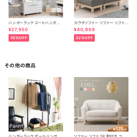
ハンガーラック コートハンガー
カウチソファー ソファー ソファ
ワードローブ フリーラック クロ
オットマン 1.5人掛 け新生活 一
¥27,950
¥40,868
ーゼット 幅80 新生活 一人暮ら
人暮らし 完成品
し
35%OFF
32%OFF
その他の商品
ハンガーラック ポールハンガー
ソファー ソファ 2P 肘付き コン