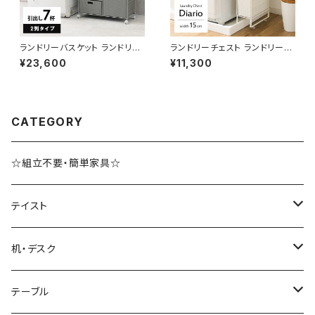
ランドリーバスケット ランドリー
ランドリーチェスト ランドリーワ
ワゴン 洗濯カゴ キャスター付 ラ
ゴン 幅15 奥行30 高さ83 完成
¥23,600
¥11,300
ンドリー収納 新生活 一人暮らし
品 新生活 一人暮らし ランドリ
幅70.5 高さ99.5
ー収納
CATEGORY
☆組立不要・簡単家具☆
テイスト
ブルックリンスタイル
机・デスク
ホテルライク風インテリア
パソコンデスク・ワークデスク
テーブル