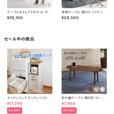
テーブル&チェア3点セット ダイ
昇降テーブル 幅100 リフティン
ニングセット カフェテーブル ダ
グテーブル サイドテーブル ソフ
¥35,100
¥24,300
イニングチェア ブークレ生地 新
ァテーブル 無段階調節 ガス圧
生活 模様替え
昇降式 模様替え 新生活
セール中の商品
キッチンラック キッチンワゴン キ
折れ脚テーブル 楕円形 ローテ
ャスター付き 収納ラック 一人暮
ーブル センターテーブル リビン
¥17,290
¥7,954
らし スリムキッチンラック 幅30
グテーブル 天然木 幅95 3色展
cm 完成品
開
5%OFF
3%OFF