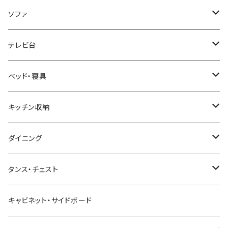
韓国インテリア
学習机・勉強机
サイズ
ソファ
幅100cm以下
和風/和モダン
収納付きデスク
ローテーブル・リビングテーブル
サイズ
テレビ台
幅101～120cm
幅90cm以下
ミッドセンチュリー
折りたたみデスク
サイドテーブル・ナイトテーブル
1人掛けソファ
サイズ
ベッド・寝具
幅121～160cm
幅91～120cm
幅90cm以下
西海岸風
サイズ
カウンターテーブル
2人掛けソファ
ロータイプテレビ台・ローボード
サイズ
キッチン収納
幅161cm以上
幅121～150cm
幅91～120cm
幅100cm以下
セミシングルショート
カフェ風
デスクワゴン
こたつ・こたつテーブル
3人掛けソファ
ミドルタイプテレビ台
ベッドフレーム
食器棚
ダイニング
幅151～180cm
幅121～150cm
幅101～120cm
シングルベッド
こたつテーブル+布団掛敷セット
ヴィンテージ
ネストテーブル
4人掛け以上のソファ
コーナーテレビ台
マット付きベッド
キッチンカウンター
ダイニングテーブル
タンス・チェスト
幅181～210cm
幅151～180cm
幅121～160cm
セミダブルベッド
こたつテーブル+掛け布団
北欧風・ノルディック
折りたたみテーブル
ソファベッド
ハイタイプテレビ台・壁面収納
収納付きベッド
キッチンワゴン
ダイニングテーブルセット
サイドチェスト
キャビネット・サイドボード
幅211cm以上
幅181～210cm
幅161cm以上
ダブルベッド
こたつテーブル＋掛け布団＋チェア