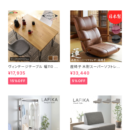
ヴィンテージテーブル 幅110 ダ
座椅子 木肘スーパーソフトレザ
イニングテーブル リビングテー
ー座椅子 リクライニング回転座
¥17,935
¥33,440
ブル サイドテーブル 新生活 模
椅子 座椅子 父の日 敬老の日
様替え
プレゼント 完成品
15%OFF
5%OFF