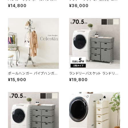
ハンガーラック コートハンガー
パクトソファ 一人暮らし おしゃ
¥14,800
¥36,000
洋服掛け コート掛け 幅60
れ カワイイ 幅125
ポールハンガー パイプハンガー
ランドリーバスケット ランドリー
ハンガーラック コートハンガー
ワゴン 洗濯カゴ キャスター付 ラ
¥15,900
¥19,800
ポールスタンド ハンガーポール
ンドリー収納 新生活 一人暮らし
帽子掛け 衣類収納
幅70.5 高さ79