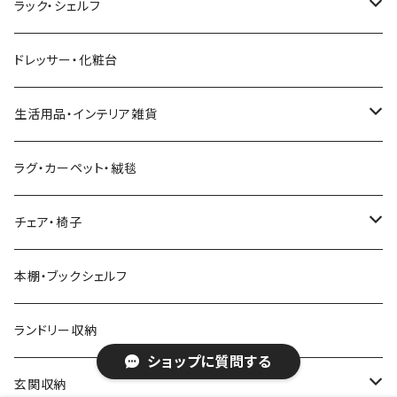
2人用ダイニングテーブルセット
インダストリアル
昇降式・リフティングテーブル
フロアソファ・ローソファ
伸縮テレビ台
ロフトベッド
レンジ台
ダイニングチェア・ベンチ
ハイチェスト
ラック・シェルフ
幅211cm以上
クイーンベッド
こたつテーブル
4人用ダイニングテーブルセット
フレンチカントリー
リクライニングソファ
テレビスタンド
ヘッドボード
キッチンラック
ダイニングソファ
オープンラック
ドレッサー・化粧台
キングベッド
こたつ布団
6人用ダイニングテーブルセット
アジアン
カウチソファ・コーナーソファ
マットレス
キッチン雑貨
突っ張り収納
生活用品・インテリア雑貨
ボタニカル
オットマン
寝具
カート
ミラー・姿見
ラグ・カーペット・絨毯
モダン
電動リクライニングソファ
ディスプレイラック
ハンガーラック・ポールハンガー
チェア・椅子
カントリー
ダストボックス
スツール
本棚・ブックシェルフ
アンティーク
ハンキングラック
カウンターチェア
ランドリー収納
ショップに質問する
ヨーロピアン
プランター用品
デザイナーズチェア
玄関収納