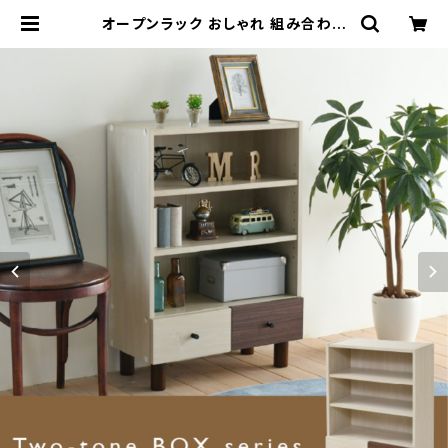
オープンラック おしゃれ 組み合わせ
収納 幅60 奥行30 高さ85 スタッキ
ング 脚付き 引き出し ロータイプ 可動
棚 ブックシェルフ 本棚 文庫 扉なし
雑誌 雑貨 | 家具テイスト