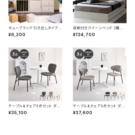
キューブラック 引き出しタイプ
収納付きクイーンベッド 2層式
多目的ラック ラック ボックス カ
マットレスセット ポケットコイル
¥6,200
¥134,700
ラーボックス マルチラック 組合
極厚ウレタン 収納ベッド ベッド
せ収納 新生活 模様替え
bed 8色展開 新生活 模様替え
テーブル&チェア3点セット ダイ
テーブル&チェア3点セット ダイ
ニングセット カフェテーブル ダ
ニングセット カフェテーブル ダ
¥35,100
¥37,600
イニングチェア ブークレ生地 新
イニングチェア ブークレ生地 新
生活 模様替え
生活 模様替え