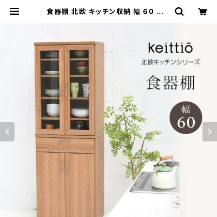
食器棚 北欧 キッチン収納 幅 60 高さ
180 収納 棚 ラック カップボード レ
ンジ台 | 家具テイスト