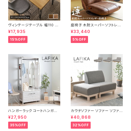
ヴィンテージテーブル 幅110 ダ
座椅子 木肘スーパーソフトレザ
イニングテーブル リビングテー
ー座椅子 リクライニング回転座
¥17,935
¥33,440
ブル サイドテーブル 新生活 模
椅子 座椅子 父の日 敬老の日
様替え
プレゼント 完成品
15%OFF
5%OFF
ハンガーラック コートハンガー
カウチソファー ソファー ソファ
ワードローブ フリーラック クロ
オットマン 1.5人掛 け新生活 一
¥27,950
¥40,868
ーゼット 幅80 新生活 一人暮ら
人暮らし 完成品
し
35%OFF
32%OFF