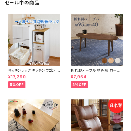
セール中の商品
キッチンラック キッチンワゴン キ
折れ脚テーブル 楕円形 ローテ
ャスター付き 収納ラック 一人暮
ーブル センターテーブル リビン
¥17,290
¥7,954
らし スリムキッチンラック 幅30
グテーブル 天然木 幅95 3色展
cm 完成品
開
5%OFF
3%OFF