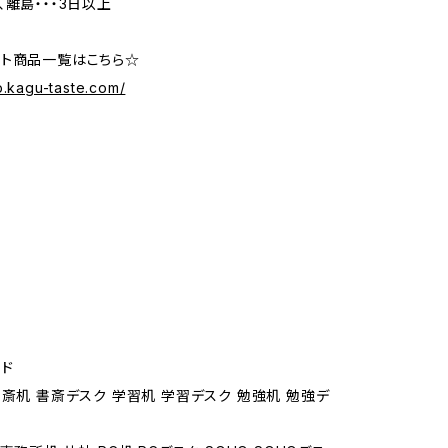
、離島・・・3日以上
ト商品一覧はこちら☆
p.kagu-taste.com/
ド
書斎机 書斎デスク 学習机 学習デスク 勉強机 勉強デ