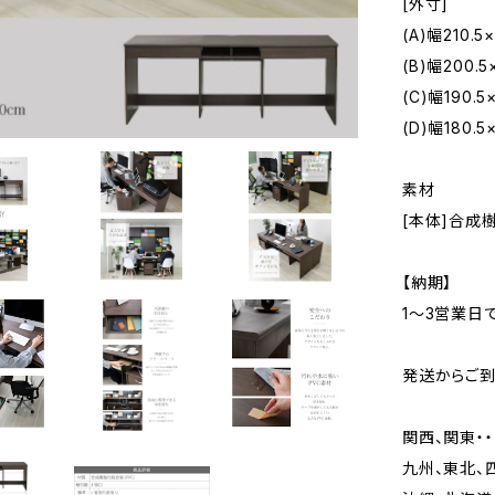
[外寸]
(A)幅210.
(B)幅200.
(C)幅190.
(D)幅180.
素材
[本体]合成
【納期】
1〜3営業日
発送からご
関西、関東・・
九州、東北、