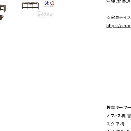
沖縄、北海道
☆家具テイス
https://sho
検索キーワー
オフィス机 
スク 平机