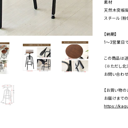
素材
天然木突板貼
スチール（粉
【納期】
1〜3営業日
この商品は送
（※ただし北
お問い合わせ
【お買い物の
お届けまで
https://ka