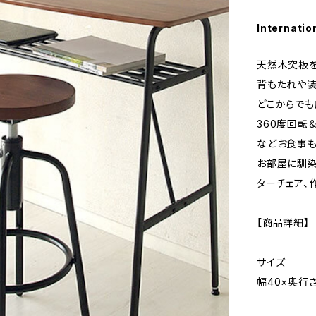
Internatio
天然木突板を
背もたれや装
どこからでも
360度回転
などお食事も
お部屋に馴染
ターチェア、
【商品詳細】
サイズ
幅40×奥行き