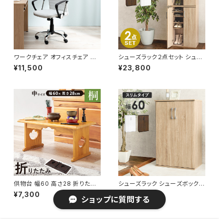
ワークチェア オフィスチェア イ
シューズラック２点セット シュー
ス チェア 椅子 いす デザイナー
ズボックス 下駄箱 靴箱 玄関収
¥11,500
¥23,800
ズ
納 新生活 模様替え 幅60
供物台 幅60 高さ28 折りたた
シューズラック シューズボックス
み式 供養机 お供え机 お供え台
下駄箱 靴箱 玄関収納 玄関整理
¥7,300
¥12,300
御供物台 お経 仏壇 仏事 仏具
ショップに質問する
新生活 模様替え 幅60
経机 葬儀 法事 お供え物 桐材