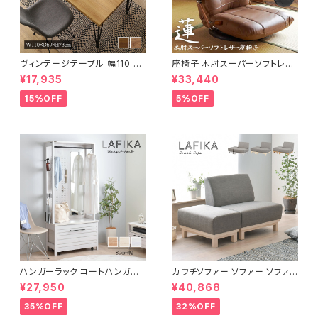
ヴィンテージテーブル 幅110 ダ
座椅子 木肘スーパーソフトレザ
イニングテーブル リビングテー
ー座椅子 リクライニング回転座
¥17,935
¥33,440
ブル サイドテーブル 新生活 模
椅子 座椅子 父の日 敬老の日
様替え
プレゼント 完成品
15%OFF
5%OFF
ハンガーラック コートハンガー
カウチソファー ソファー ソファ
ワードローブ フリーラック クロ
オットマン 1.5人掛 け新生活 一
¥27,950
¥40,868
ーゼット 幅80 新生活 一人暮ら
人暮らし 完成品
し
35%OFF
32%OFF