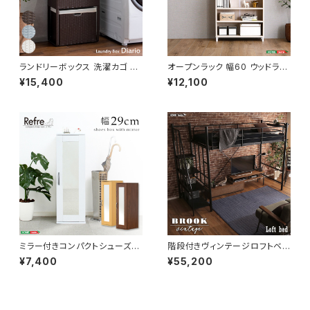
ランドリーボックス 洗濯カゴ 幅
オープンラック 幅60 ウッドラッ
50 奥行25 高さ80 完成品 新
ク ラック シェルフ 収納棚 マル
¥15,400
¥12,100
生活 一人暮らし ランドリー収納
チキャビネット ディスプレイラッ
ク 新生活
ミラー付きコンパクトシューズラ
階段付きヴィンテージロフトベッ
ック 幅29 シューズボックス シ
ド シングルベッド パイプベッド
¥7,400
¥55,200
ューズラック 下駄箱 靴箱 玄関
ロフトベッド bed ロフト ハシゴ
収納 新生活 模様替え
新生活 模様替え