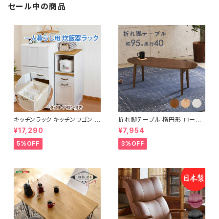
セール中の商品
キッチンラック キッチンワゴン キ
折れ脚テーブル 楕円形 ローテ
ャスター付き 収納ラック 一人暮
ーブル センターテーブル リビン
¥17,290
¥7,954
らし スリムキッチンラック 幅30
グテーブル 天然木 幅95 3色展
cm 完成品
開
5%OFF
3%OFF