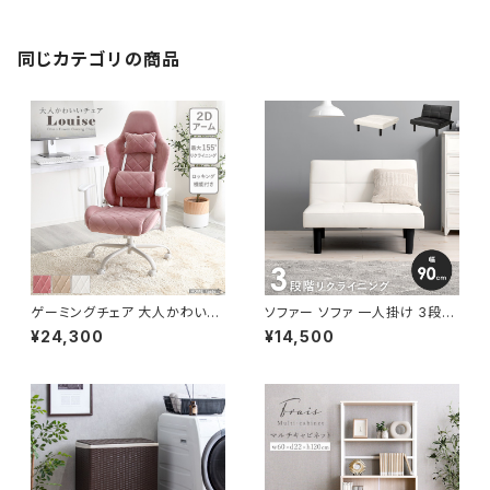
同じカテゴリの商品
ゲーミングチェア 大人かわいい
ソファー ソファ 一人掛け 3段階
チェア エレガントチェア ワーク
リクライニング ローソファー 一
¥24,300
¥14,500
チェア オフィスチェア イス チェ
人暮らし 新生活 幅90
ア 椅子 いす デザイナーズ 新生
活 模様替え