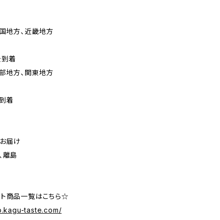
国地方、近畿地方
後到着
部地方、関東地方
到着
のお届け
、離島
ト商品一覧はこちら☆
p.kagu-taste.com/