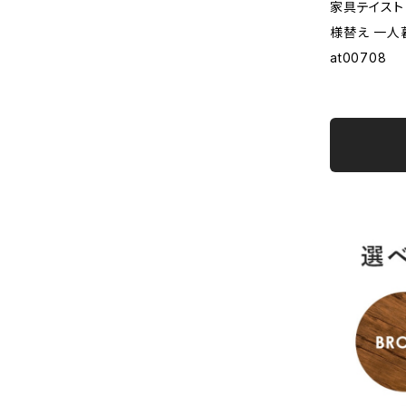
家具テイスト
様替え 一人
at00708