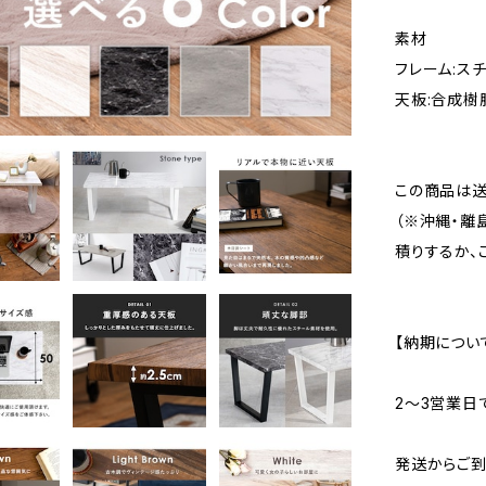
素材
フレーム:ス
天板:合成樹
この商品は送
（※沖縄・離
積りするか、
【納期につい
2〜3営業日
発送からご