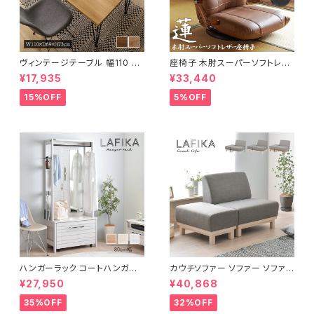
ヴィンテージテーブル 幅110 ダ
座椅子 木肘スーパーソフトレザ
イニングテーブル リビングテー
ー座椅子 リクライニング回転座
¥17,935
¥33,440
ブル サイドテーブル 新生活 模
椅子 座椅子 父の日 敬老の日
様替え
プレゼント 完成品
15%OFF
5%OFF
ハンガーラック コートハンガー
カウチソファー ソファー ソファ
ワードローブ フリーラック クロ
オットマン 1.5人掛 け新生活 一
¥27,950
¥40,868
ーゼット 幅80 新生活 一人暮ら
人暮らし 完成品
し
35%OFF
32%OFF