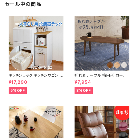
セール中の商品
キッチンラック キッチンワゴン キ
折れ脚テーブル 楕円形 ローテ
ャスター付き 収納ラック 一人暮
ーブル センターテーブル リビン
¥17,290
¥7,954
らし スリムキッチンラック 幅30
グテーブル 天然木 幅95 3色展
cm 完成品
開
5%OFF
3%OFF