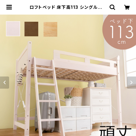
ロフトベッド 床下高113 シングルベッ
ド 天然木 ベッド bed 一人暮らし 3色
展開 新生活 | 家具テイスト