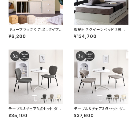
キューブラック 引き出しタイプ
収納付きクイーンベッド 2層式
多目的ラック ラック ボックス カ
マットレスセット ポケットコイル
¥6,200
¥134,700
ラーボックス マルチラック 組合
極厚ウレタン 収納ベッド ベッド
せ収納 新生活 模様替え
bed 8色展開 新生活 模様替え
テーブル&チェア3点セット ダイ
テーブル&チェア3点セット ダイ
ニングセット カフェテーブル ダ
ニングセット カフェテーブル ダ
¥35,100
¥37,600
イニングチェア ブークレ生地 新
イニングチェア ブークレ生地 新
生活 模様替え
生活 模様替え