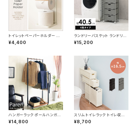
トイレットペーパーホルダー ペ
ランドリーバスケット ランドリー
ーパーホルダー スタイリッシュ
ワゴン 洗濯カゴ キャスター付 ラ
¥4,400
¥15,200
トイレ用品 トイレグッズ
ンドリー収納 新生活 一人暮らし
幅40.5 高さ85
ハンガーラック ポールハンガー
スリム トイレラック トイレ収納
ハンガーラック コートハンガー
ラタン調 トイレ用品 サニタリー
¥14,800
¥8,700
洋服掛け コート掛け 幅60
収納 トイレットペーパー収納 幅
16.5 3色展開