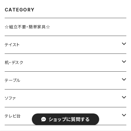
CATEGORY
☆組立不要・簡単家具☆
テイスト
ブルックリンスタイル
机・デスク
ホテルライク風インテリア
パソコンデスク・ワークデスク
テーブル
韓国インテリア
学習机・勉強机
サイズ
ソファ
幅100cm以下
和風/和モダン
収納付きデスク
ローテーブル・リビングテーブル
サイズ
テレビ台
ショップに質問する