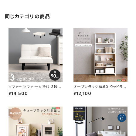
同じカテゴリの商品
ソファー ソファ 一人掛け 3段階
オープンラック 幅60 ウッドラッ
リクライニング ローソファー 一
ク ラック シェルフ 収納棚 マル
¥14,500
¥12,100
人暮らし 新生活 幅90
チキャビネット ディスプレイラッ
ク 新生活