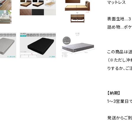
マットレス
表面生地…３
詰め物…ポケ
この商品は送
（※ただし沖
りするか、ご
【納期】
1〜3営業日
発送からご