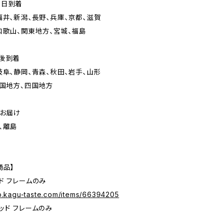
々日到着
福井、新潟、長野、兵庫、京都、滋賀
和歌山、関東地方、宮城、福島
後到着
岐阜、静岡、青森、秋田、岩手、山形
国地方、四国地方
のお届け
、離島
商品】
ド フレームのみ
op.kagu-taste.com/items/66394205
ッド フレームのみ