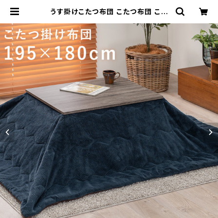
うす掛けこたつ布団 こたつ布団 こた
つ用布団 こたつ コタツ 北欧柄 北欧
テイスト 冬グッズ 幅195 奥行180 |
家具テイスト