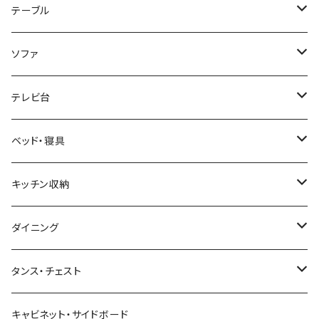
ホテルライク風インテリア
パソコンデスク・ワークデスク
テーブル
韓国インテリア
学習机・勉強机
サイズ
ソファ
幅100cm以下
和風/和モダン
収納付きデスク
ローテーブル・リビングテーブル
サイズ
テレビ台
幅101～120cm
幅90cm以下
ミッドセンチュリー
折りたたみデスク
サイドテーブル・ナイトテーブル
1人掛けソファ
サイズ
ベッド・寝具
幅121～160cm
幅91～120cm
幅90cm以下
西海岸風
サイズ
カウンターテーブル
2人掛けソファ
ロータイプテレビ台・ローボード
サイズ
キッチン収納
幅161cm以上
幅121～150cm
幅91～120cm
幅100cm以下
セミシングルショート
カフェ風
デスクワゴン
こたつ・こたつテーブル
3人掛けソファ
ミドルタイプテレビ台
ベッドフレーム
食器棚
ダイニング
幅151～180cm
幅121～150cm
幅101～120cm
シングルベッド
こたつテーブル+布団掛敷セット
ヴィンテージ
ネストテーブル
4人掛け以上のソファ
コーナーテレビ台
マット付きベッド
キッチンカウンター
ダイニングテーブル
タンス・チェスト
幅181～210cm
幅151～180cm
幅121～160cm
セミダブルベッド
こたつテーブル+掛け布団
北欧風・ノルディック
折りたたみテーブル
ソファベッド
ハイタイプテレビ台・壁面収納
収納付きベッド
キッチンワゴン
ダイニングテーブルセット
サイドチェスト
キャビネット・サイドボード