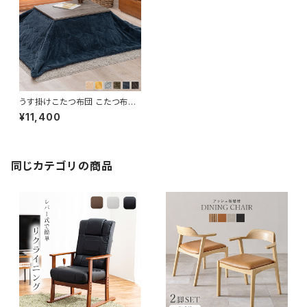
うす掛けこたつ布団 こたつ布団
こたつ用布団 こたつ コタツ 北
¥11,400
欧柄 北欧テイスト 冬グッズ 幅1
95 奥行180
同じカテゴリの商品