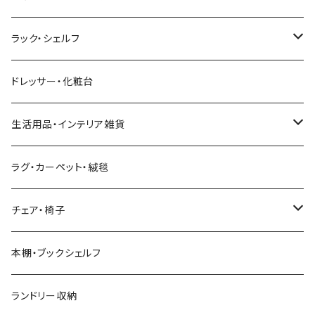
幅211cm以上
幅181～210cm
幅161cm以上
ダブルベッド
こたつテーブル＋掛け布団＋チェア
2人用ダイニングテーブルセット
インダストリアル
昇降式・リフティングテーブル
フロアソファ・ローソファ
伸縮テレビ台
ロフトベッド
レンジ台
ダイニングチェア・ベンチ
ハイチェスト
ラック・シェルフ
幅211cm以上
クイーンベッド
こたつテーブル
4人用ダイニングテーブルセット
フレンチカントリー
リクライニングソファ
テレビスタンド
ヘッドボード
キッチンラック
ダイニングソファ
オープンラック
ドレッサー・化粧台
キングベッド
こたつ布団
6人用ダイニングテーブルセット
アジアン
カウチソファ・コーナーソファ
マットレス
キッチン雑貨
突っ張り収納
生活用品・インテリア雑貨
ボタニカル
オットマン
寝具
カート
ミラー・姿見
ラグ・カーペット・絨毯
モダン
電動リクライニングソファ
ディスプレイラック
ハンガーラック・ポールハンガー
チェア・椅子
カントリー
ダストボックス
スツール
本棚・ブックシェルフ
アンティーク
ハンキングラック
カウンターチェア
ランドリー収納