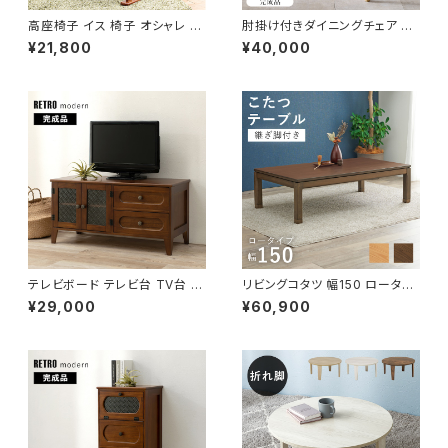
高座椅子 イス 椅子 オシャレ チ
肘掛け付きダイニングチェア 完
ェア チェアー リクライニング 無
成品 2脚セット チェア チェアー
¥21,800
¥40,000
段階調節
イス 椅子 リビング ダイニング
新生活 模様替え
テレビボード テレビ台 TV台 リ
リビングコタツ 幅150 ロータイ
ビングボード レトロ 幅90 奥行
プ 継脚付き こたつ カジュアルコ
¥29,000
¥60,900
40 高さ45
タツ こたつテーブル ローテーブ
ル リビングテーブル 天然木 一
人暮らし 新生活