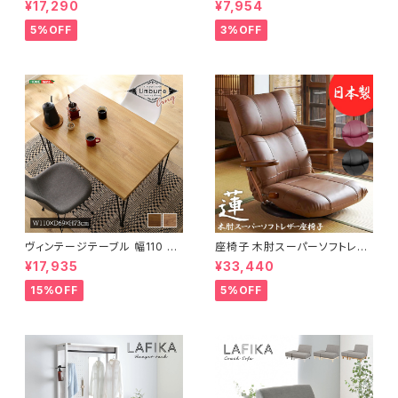
¥17,290
¥7,954
らし スリムキッチンラック 幅30
グテーブル 天然木 幅95 3色展
cm 完成品
開
5%OFF
3%OFF
ヴィンテージテーブル 幅110 ダ
座椅子 木肘スーパーソフトレザ
イニングテーブル リビングテー
ー座椅子 リクライニング回転座
¥17,935
¥33,440
ブル サイドテーブル 新生活 模
椅子 座椅子 父の日 敬老の日
様替え
プレゼント 完成品
15%OFF
5%OFF