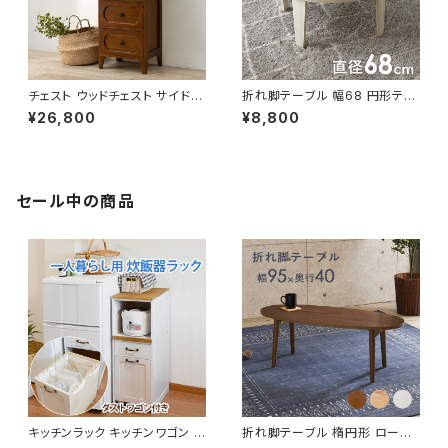
チェスト ウッドチェスト サイドチ
折れ脚テーブル 幅68 円形テー
ェスト レトロ 幅42 奥行32 高
ブル ローテーブル センターテー
¥26,800
¥8,800
さ100 新生活 模様替え
ブル リビングテーブル 新生活
模様替え
セール中の商品
キッチンラック キッチンワゴン キ
折れ脚テーブル 楕円形 ローテ
ャスター付き 収納ラック 一人暮
ーブル センターテーブル リビン