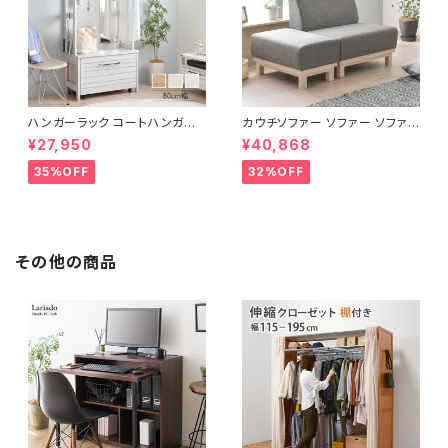
ハンガーラック コートハンガー
カウチソファー ソファー ソファ
ワードローブ フリーラック クロ
オットマン 1.5人掛 け新生活 一
¥27,950
¥40,868
ーゼット 幅80 新生活 一人暮ら
人暮らし 完成品
し
35%OFF
32%OFF
その他の商品