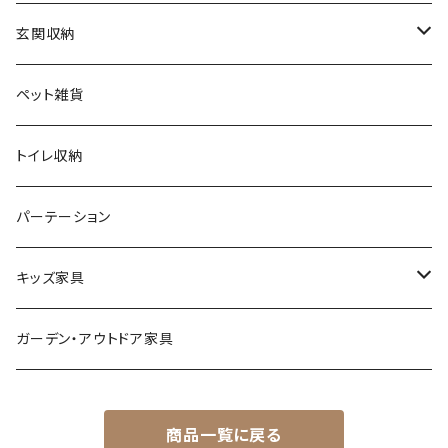
ヨーロピアン
プランター用品
デザイナーズチェア
玄関収納
モノトーン
クッション
ダイニングチェア
シューズラック・シューズボックス
ペット雑貨
ナチュラル
その他
オフィスチェア
傘立て
トイレ収納
シンプル
パーソナルチェア
その他
パーテーション
スタイリッシュ
フォールディングチェア
キッズ家具
レトロ
玄関・エントランスチェア
プレイマット
ガーデン・アウトドア家具
カワイイ・姫系
座椅子
オモチャ・玩具
商品一覧に戻る