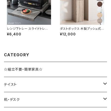
レンジ下トレー スライドトレー
ダストボックス 木製プッシュ式
家電置き レンジボード スライド
ゴミ箱 スタイリッシュ ナチュラル
¥6,400
¥12,000
テーブル キッチン収納
45L対応 新生活 模様替え
CATEGORY
☆組立不要・簡単家具☆
テイスト
ブルックリンスタイル
机・デスク