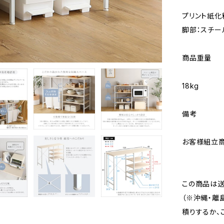
プリント紙化
脚部：スチー
商品重量
18kg
備考
お客様組立商
この商品は送
（※沖縄・離
積りするか、