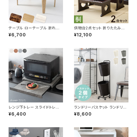
テーブル ローテーブル 折れ脚
供物台2点セット 折りたたみ式
テーブル リビングテーブル セン
供養机 お供え机 お供え台 御供
¥6,700
¥12,100
ターテーブル 幅75
物台 お経 仏壇 仏事 仏具 経机
葬儀 法事 お供え物 桐材
レンジ下トレー スライドトレー
ランドリーバスケット ランドリー
家電置き レンジボード スライド
ワゴン 洗濯カゴ キャスター付 ラ
¥6,400
¥8,600
テーブル キッチン収納
ンドリー収納 新生活 一人暮らし
幅36.5