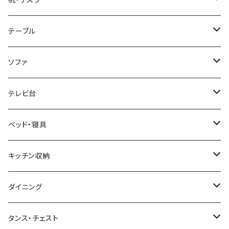
ホテルライク風インテリア
パソコンデスク・ワークデスク
テーブル
韓国インテリア
学習机・勉強机
サイズ
ソファ
幅100cm以下
和風/和モダン
収納付きデスク
ローテーブル・リビングテーブル
サイズ
テレビ台
幅101～120cm
幅90cm以下
ミッドセンチュリー
折りたたみデスク
サイドテーブル・ナイトテーブル
1人掛けソファ
サイズ
ベッド・寝具
幅121～160cm
幅91～120cm
幅90cm以下
西海岸風
サイズ
カウンターテーブル
2人掛けソファ
ロータイプテレビ台・ローボード
サイズ
キッチン収納
幅161cm以上
幅121～150cm
幅91～120cm
幅100cm以下
セミシングルショート
カフェ風
デスクワゴン
こたつ・こたつテーブル
3人掛けソファ
ミドルタイプテレビ台
ベッドフレーム
食器棚
ダイニング
幅151～180cm
幅121～150cm
幅101～120cm
シングルベッド
こたつテーブル+布団掛敷セット
ヴィンテージ
ネストテーブル
4人掛け以上のソファ
コーナーテレビ台
マット付きベッド
キッチンカウンター
ダイニングテーブル
タンス・チェスト