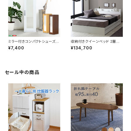
ミラー付きコンパクトシューズラ
収納付きクイーンベッド 2層式
ック 幅29 シューズボックス シ
マットレスセット ポケットコイル
¥7,400
¥134,700
ューズラック 下駄箱 靴箱 玄関
極厚ウレタン 収納ベッド ベッド
収納 新生活 模様替え
bed 8色展開 新生活 模様替え
セール中の商品