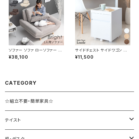
ソファー ソファ ローソファー 一
サイドチェスト サイドワゴン デ
人掛けソファ 一人暮らし 新生活
スクチェスト デスクワゴン オフ
¥38,100
¥11,500
幅108 奥行96
ィス収納 サイドキャビネット 新
生活 模様替え
CATEGORY
☆組立不要・簡単家具☆
テイスト
ブルックリンスタイル
机・デスク