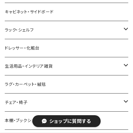
幅181～210cm
幅151～180cm
幅121～160cm
セミダブルベッド
こたつテーブル+掛け布団
北欧風・ノルディック
折りたたみテーブル
ソファベッド
ハイタイプテレビ台・壁面収納
収納付きベッド
キッチンワゴン
ダイニングテーブルセット
サイドチェスト
キャビネット・サイドボード
幅211cm以上
幅181～210cm
幅161cm以上
ダブルベッド
こたつテーブル＋掛け布団＋チェア
2人用ダイニングテーブルセット
インダストリアル
昇降式・リフティングテーブル
フロアソファ・ローソファ
伸縮テレビ台
ロフトベッド
レンジ台
ダイニングチェア・ベンチ
ハイチェスト
ラック・シェルフ
幅211cm以上
クイーンベッド
こたつテーブル
4人用ダイニングテーブルセット
フレンチカントリー
リクライニングソファ
テレビスタンド
ヘッドボード
キッチンラック
ダイニングソファ
オープンラック
ドレッサー・化粧台
キングベッド
こたつ布団
6人用ダイニングテーブルセット
アジアン
カウチソファ・コーナーソファ
マットレス
キッチン雑貨
突っ張り収納
生活用品・インテリア雑貨
ボタニカル
オットマン
寝具
カート
ミラー・姿見
ラグ・カーペット・絨毯
モダン
電動リクライニングソファ
ディスプレイラック
ハンガーラック・ポールハンガー
チェア・椅子
カントリー
ダストボックス
スツール
本棚・ブックシェルフ
ショップに質問する