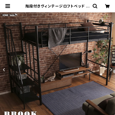
階段付きヴィンテージロフトベッド シ
ングルベッド パイプベッド ロフトベッ
ド bed ロフト ハシゴ 新生活 模様替
え | 家具テイスト