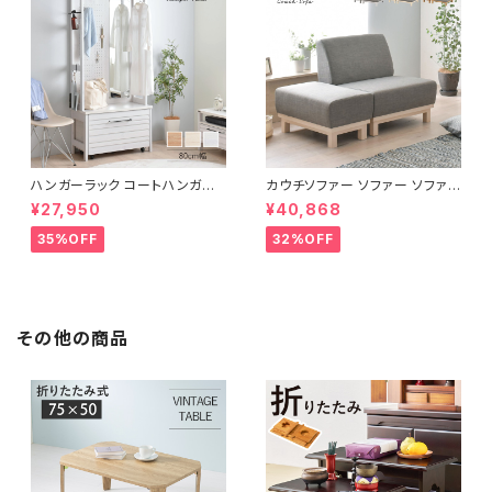
ハンガーラック コートハンガー
カウチソファー ソファー ソファ
ワードローブ フリーラック クロ
オットマン 1.5人掛 け新生活 一
¥27,950
¥40,868
ーゼット 幅80 新生活 一人暮ら
人暮らし 完成品
し
35%OFF
32%OFF
その他の商品