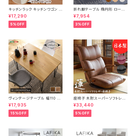
キッチンラック キッチンワゴン キ
折れ脚テーブル 楕円形 ローテ
ャスター付き 収納ラック 一人暮
ーブル センターテーブル リビン
¥17,290
¥7,954
らし スリムキッチンラック 幅30
グテーブル 天然木 幅95 3色展
cm 完成品
開
5%OFF
3%OFF
ヴィンテージテーブル 幅110 ダ
座椅子 木肘スーパーソフトレザ
イニングテーブル リビングテー
ー座椅子 リクライニング回転座
¥17,935
¥33,440
ブル サイドテーブル 新生活 模
椅子 座椅子 父の日 敬老の日
様替え
プレゼント 完成品
15%OFF
5%OFF