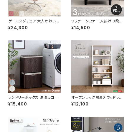
ゲーミングチェア 大人かわいい
ソファー ソファ 一人掛け 3段階
チェア エレガントチェア ワーク
リクライニング ローソファー 一
¥24,300
¥14,500
チェア オフィスチェア イス チェ
人暮らし 新生活 幅90
ア 椅子 いす デザイナーズ 新生
活 模様替え
ランドリーボックス 洗濯カゴ 幅
オープンラック 幅60 ウッドラッ
50 奥行25 高さ80 完成品 新
ク ラック シェルフ 収納棚 マル
¥15,400
¥12,100
生活 一人暮らし ランドリー収納
チキャビネット ディスプレイラッ
ク 新生活