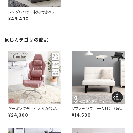
シングルベッド 収納付きベッドフ
レーム 両面仕様マットレスセット
¥46,400
USBポート付 収納ベッド ベッド
bed 2色展開 一人暮らし 新生
活
同じカテゴリの商品
ゲーミングチェア 大人かわいい
ソファー ソファ 一人掛け 3段階
チェア エレガントチェア ワーク
リクライニング ローソファー 一
¥24,300
¥14,500
チェア オフィスチェア イス チェ
人暮らし 新生活 幅90
ア 椅子 いす デザイナーズ 新生
活 模様替え