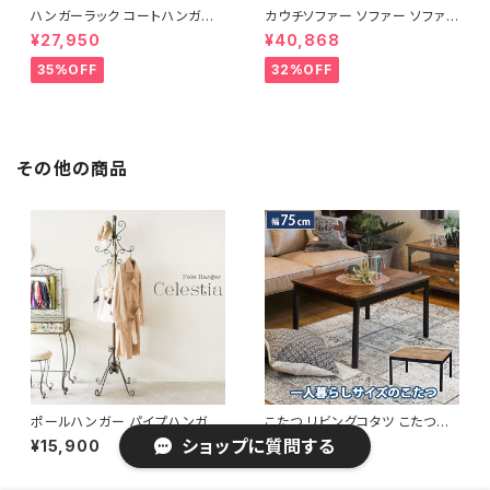
ハンガーラック コートハンガー
カウチソファー ソファー ソファ
ワードローブ フリーラック クロ
オットマン 1.5人掛 け新生活 一
¥27,950
¥40,868
ーゼット 幅80 新生活 一人暮ら
人暮らし 完成品
し
35%OFF
32%OFF
その他の商品
ポールハンガー パイプハンガー
こたつ リビングコタツ こたつテ
ハンガーラック コートハンガー
ーブル カジュアルコタツ ローテ
ショップに質問する
¥15,900
¥18,000
ポールスタンド ハンガーポール
ーブル リビングテーブル 木製
帽子掛け 衣類収納
幅75cm