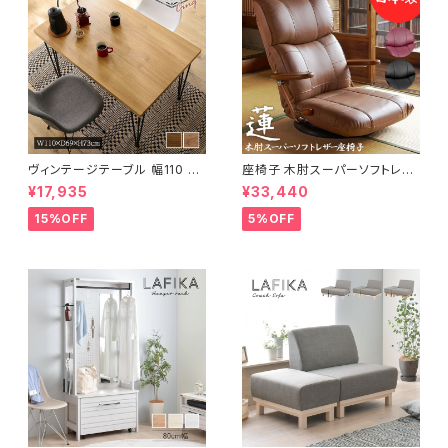
ヴィンテージテーブル 幅110 ダ
座椅子 木肘スーパーソフトレザ
イニングテーブル リビングテー
ー座椅子 リクライニング回転座
¥17,935
¥33,440
ブル サイドテーブル 新生活 模
椅子 座椅子 父の日 敬老の日
様替え
プレゼント 完成品
15%OFF
5%OFF