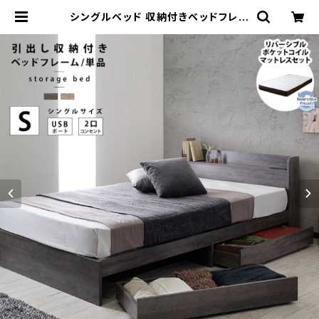
シングルベッド 収納付きベッドフレー
ム 両面仕様マットレスセット USBポ
ート付 収納ベッド ベッド bed 2色展
開 一人暮らし 新生活 | 家具テイスト