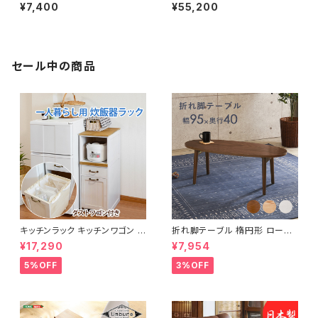
ック 幅29 シューズボックス シ
ド シングルベッド パイプベッド
¥7,400
¥55,200
ューズラック 下駄箱 靴箱 玄関
ロフトベッド bed ロフト ハシゴ
収納 新生活 模様替え
新生活 模様替え
セール中の商品
キッチンラック キッチンワゴン キ
折れ脚テーブル 楕円形 ローテ
ャスター付き 収納ラック 一人暮
ーブル センターテーブル リビン
¥17,290
¥7,954
らし スリムキッチンラック 幅30
グテーブル 天然木 幅95 3色展
cm 完成品
開
5%OFF
3%OFF