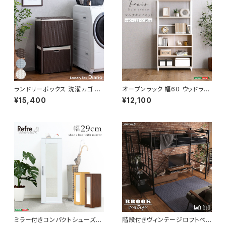
ランドリーボックス 洗濯カゴ 幅
オープンラック 幅60 ウッドラッ
50 奥行25 高さ80 完成品 新
ク ラック シェルフ 収納棚 マル
¥15,400
¥12,100
生活 一人暮らし ランドリー収納
チキャビネット ディスプレイラッ
ク 新生活
ミラー付きコンパクトシューズラ
階段付きヴィンテージロフトベッ