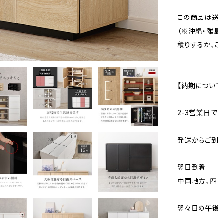
この商品は送
（※沖縄・離
積りするか、
【納期につい
2-3営業日
発送からご
翌日到着
中国地方、四
翌々日の午