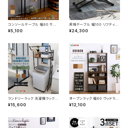
コンソールテーブル 幅60 サイ
昇降テーブル 幅100 リフティン
ドテーブル カウンターテーブル
グテーブル サイドテーブル ソフ
¥5,100
¥24,300
テーブル インダストリアル ブル
ァテーブル 無段階調節 ガス圧
ックリンスタイル 新生活 模様替
昇降式 模様替え 新生活
え
ランドリーラック 洗濯機ラック
オープンラック 幅60 ウッドラッ
オープンラック ランドリー収納
ク ラック シェルフ 収納棚 ディス
¥15,600
¥12,100
サニタリー ラック ヴィンテージ
プレイラック ヴィンテージ イ
新生活 模様替え
ンダストリアル 新生活