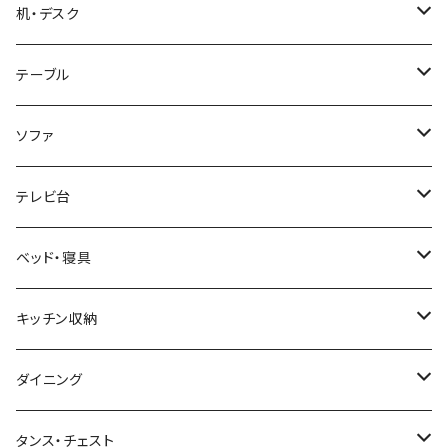
ブルックリンスタイル
机・デスク
ホテルライク風インテリア
パソコンデスク・ワークデスク
テーブル
韓国インテリア
学習机・勉強机
サイズ
ソファ
幅100cm以下
和風/和モダン
収納付きデスク
ローテーブル・リビングテーブル
サイズ
テレビ台
幅101～120cm
幅90cm以下
ミッドセンチュリー
折りたたみデスク
サイドテーブル・ナイトテーブル
1人掛けソファ
サイズ
ベッド・寝具
幅121～160cm
幅91～120cm
幅90cm以下
西海岸風
サイズ
カウンターテーブル
2人掛けソファ
ロータイプテレビ台・ローボード
サイズ
キッチン収納
幅161cm以上
幅121～150cm
幅91～120cm
幅100cm以下
セミシングルショート
カフェ風
デスクワゴン
こたつ・こたつテーブル
3人掛けソファ
ミドルタイプテレビ台
ベッドフレーム
食器棚
ダイニング
幅151～180cm
幅121～150cm
幅101～120cm
シングルベッド
こたつテーブル+布団掛敷セット
ヴィンテージ
ネストテーブル
4人掛け以上のソファ
コーナーテレビ台
マット付きベッド
キッチンカウンター
ダイニングテーブル
タンス・チェスト