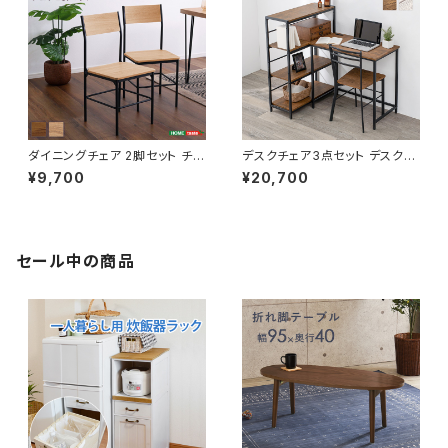
ダイニングチェア 2脚セット チェ
デスクチェア3点セット デスクセ
ア チェアー イス 椅子 リビング
ット デスク チェア 4段ラック 机
¥9,700
¥20,700
ダイニング ヴィンテージ調 新生
コンセント付き パソコンデスク
活 模様替え
学習デスク 新生活 模様替え
セール中の商品