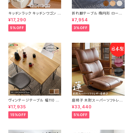
キッチンラック キッチンワゴン キ
折れ脚テーブル 楕円形 ローテ
ャスター付き 収納ラック 一人暮
ーブル センターテーブル リビン
¥17,290
¥7,954
らし スリムキッチンラック 幅30
グテーブル 天然木 幅95 3色展
cm 完成品
開
5%OFF
3%OFF
ヴィンテージテーブル 幅110 ダ
座椅子 木肘スーパーソフトレザ
イニングテーブル リビングテー
ー座椅子 リクライニング回転座
¥17,935
¥33,440
ブル サイドテーブル 新生活 模
椅子 座椅子 父の日 敬老の日
様替え
プレゼント 完成品
15%OFF
5%OFF