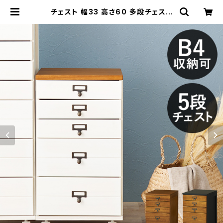
チェスト 幅33 高さ60 多段チェスト
ウッドチェスト 収納ラック 多段ラック
インテリア家具 新生活 模様替え | 家
具テイスト