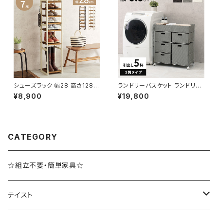
シューズラック 幅28 高さ128
ランドリーバスケット ランドリー
シューズボックス オープンラック
ワゴン 洗濯カゴ キャスター付 ラ
¥8,900
¥19,800
シェルフ マルチラック 下駄箱 靴
ンドリー収納 新生活 一人暮らし
箱 玄関収納 新生活 模様替え
幅70.5 高さ79
CATEGORY
☆組立不要・簡単家具☆
テイスト