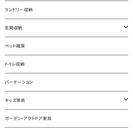
アンティーク
ハンキングラック
カウンターチェア
ランドリー収納
ヨーロピアン
プランター用品
デザイナーズチェア
玄関収納
モノトーン
クッション
ダイニングチェア
シューズラック・シューズボックス
ペット雑貨
ナチュラル
その他
オフィスチェア
傘立て
トイレ収納
シンプル
パーソナルチェア
その他
パーテーション
スタイリッシュ
フォールディングチェア
キッズ家具
レトロ
玄関・エントランスチェア
プレイマット
ガーデン・アウトドア家具