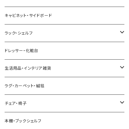
幅181～210cm
幅151～180cm
幅121～160cm
セミダブルベッド
こたつテーブル+掛け布団
北欧風・ノルディック
折りたたみテーブル
ソファベッド
ハイタイプテレビ台・壁面収納
収納付きベッド
キッチンワゴン
ダイニングテーブルセット
サイドチェスト
キャビネット・サイドボード
幅211cm以上
幅181～210cm
幅161cm以上
ダブルベッド
こたつテーブル＋掛け布団＋チェア
2人用ダイニングテーブルセット
インダストリアル
昇降式・リフティングテーブル
フロアソファ・ローソファ
伸縮テレビ台
ロフトベッド
レンジ台
ダイニングチェア・ベンチ
ハイチェスト
ラック・シェルフ
幅211cm以上
クイーンベッド
こたつテーブル
4人用ダイニングテーブルセット
フレンチカントリー
リクライニングソファ
テレビスタンド
ヘッドボード
キッチンラック
ダイニングソファ
オープンラック
ドレッサー・化粧台
キングベッド
こたつ布団
6人用ダイニングテーブルセット
アジアン
カウチソファ・コーナーソファ
マットレス
キッチン雑貨
突っ張り収納
生活用品・インテリア雑貨
ボタニカル
オットマン
寝具
カート
ミラー・姿見
ラグ・カーペット・絨毯
モダン
電動リクライニングソファ
ディスプレイラック
ハンガーラック・ポールハンガー
チェア・椅子
カントリー
ダストボックス
スツール
本棚・ブックシェルフ