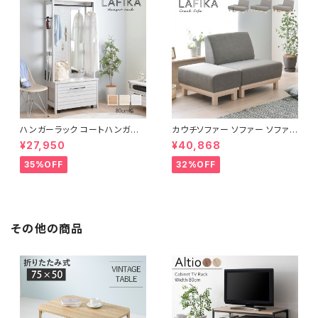
ハンガーラック コートハンガー
カウチソファー ソファー ソファ
ワードローブ フリーラック クロ
オットマン 1.5人掛 け新生活 一
¥27,950
¥40,868
ーゼット 幅80 新生活 一人暮ら
人暮らし 完成品
し
35%OFF
32%OFF
その他の商品