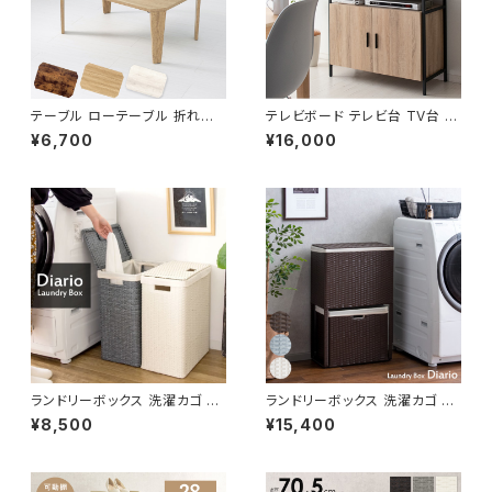
テーブル ローテーブル 折れ脚
テレビボード テレビ台 TV台 テ
テーブル リビングテーブル セン
レビラック TVラック 幅80 高さ
¥6,700
¥16,000
ターテーブル 幅75
70
ランドリーボックス 洗濯カゴ 洗
ランドリーボックス 洗濯カゴ 幅
濯物入れ 脱衣かご 幅36 奥行2
50 奥行25 高さ80 完成品 新
¥8,500
¥15,400
9 高さ79 完成品 新生活 一人
生活 一人暮らし ランドリー収納
暮らし ランドリー収納