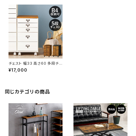
チェスト 幅33 高さ60 多段チェ
スト ウッドチェスト 収納ラック
¥17,000
多段ラック インテリア家具 新生
活 模様替え
同じカテゴリの商品