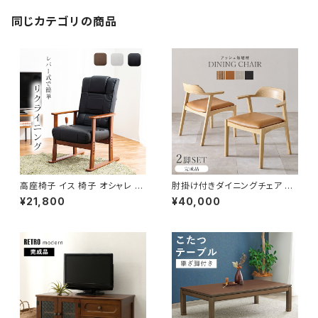
同じカテゴリの商品
高座椅子 イス 椅子 オシャレ チ
肘掛け付きダイニングチェア 完
ェア チェアー リクライニング 無
成品 2脚セット チェア チェアー
¥21,800
¥40,000
段階調節
イス 椅子 リビング ダイニング
新生活 模様替え