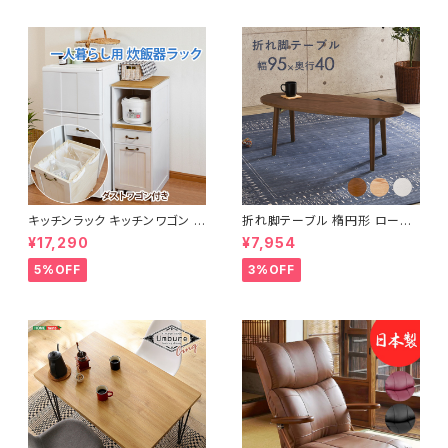
キッチンラック キッチンワゴン キ
折れ脚テーブル 楕円形 ローテ
ャスター付き 収納ラック 一人暮
ーブル センターテーブル リビン
¥17,290
¥7,954
らし スリムキッチンラック 幅30
グテーブル 天然木 幅95 3色展
cm 完成品
開
5%OFF
3%OFF