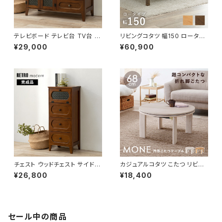
テレビボード テレビ台 TV台 リ
リビングコタツ 幅150 ロータイ
ビングボード レトロ 幅90 奥行
プ 継脚付き こたつ カジュアルコ
¥29,000
¥60,900
40 高さ45
タツ こたつテーブル ローテーブ
ル リビングテーブル 天然木 一
人暮らし 新生活
チェスト ウッドチェスト サイドチ
カジュアルコタツ こたつ リビン
ェスト レトロ 幅42 奥行32 高
グコタツ こたつテーブル ローテ
¥26,800
¥18,400
さ100 新生活 模様替え
ーブル リビングテーブル 木製
幅68
セール中の商品