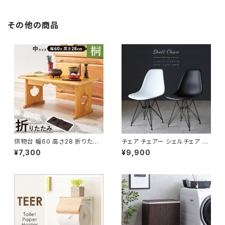
その他の商品
供物台 幅60 高さ28 折りたた
チェア チェアー シェルチェア リ
み式 供養机 お供え机 お供え台
ビング ダイニング イームズデザ
¥7,300
¥9,900
御供物台 お経 仏壇 仏事 仏具
イン リプロダクト品
経机 葬儀 法事 お供え物 桐材