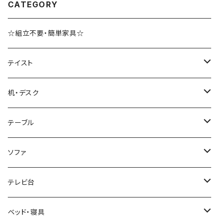
CATEGORY
☆組立不要・簡単家具☆
テイスト
ブルックリンスタイル
机・デスク
ホテルライク風インテリア
パソコンデスク・ワークデスク
テーブル
韓国インテリア
学習机・勉強机
サイズ
ソファ
幅100cm以下
和風/和モダン
収納付きデスク
ローテーブル・リビングテーブル
サイズ
テレビ台
幅101～120cm
幅90cm以下
ミッドセンチュリー
折りたたみデスク
サイドテーブル・ナイトテーブル
1人掛けソファ
サイズ
ベッド・寝具