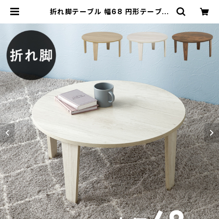
折れ脚テーブル 幅68 円形テーブル
ローテーブル センターテーブル リビ
ングテーブル 新生活 模様替え | 家具
テイスト