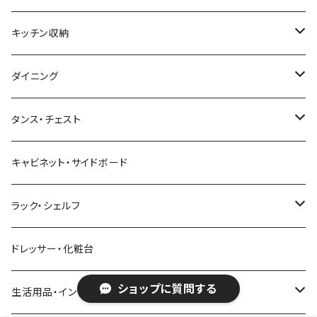
幅121～160cm
幅91～120cm
幅90cm以下
西海岸風
サイズ
カウンターテーブル
2人掛けソファ
ロータイプテレビ台・ローボード
サイズ
キッチン収納
幅161cm以上
幅121～150cm
幅91～120cm
幅100cm以下
セミシングルショート
カフェ風
デスクワゴン
こたつ・こたつテーブル
3人掛けソファ
ミドルタイプテレビ台
ベッドフレーム
食器棚
ダイニング
幅151～180cm
幅121～150cm
幅101～120cm
シングルベッド
こたつテーブル+布団掛敷セット
ヴィンテージ
ネストテーブル
4人掛け以上のソファ
コーナーテレビ台
マット付きベッド
キッチンカウンター
ダイニングテーブル
タンス・チェスト
幅181～210cm
幅151～180cm
幅121～160cm
セミダブルベッド
こたつテーブル+掛け布団
北欧風・ノルディック
折りたたみテーブル
ソファベッド
ハイタイプテレビ台・壁面収納
収納付きベッド
キッチンワゴン
ダイニングテーブルセット
サイドチェスト
キャビネット・サイドボード
幅211cm以上
幅181～210cm
幅161cm以上
ダブルベッド
こたつテーブル＋掛け布団＋チェア
2人用ダイニングテーブルセット
インダストリアル
昇降式・リフティングテーブル
フロアソファ・ローソファ
伸縮テレビ台
ロフトベッド
レンジ台
ダイニングチェア・ベンチ
ハイチェスト
ラック・シェルフ
幅211cm以上
クイーンベッド
こたつテーブル
4人用ダイニングテーブルセット
フレンチカントリー
リクライニングソファ
テレビスタンド
ヘッドボード
キッチンラック
ダイニングソファ
オープンラック
ドレッサー・化粧台
キングベッド
こたつ布団
6人用ダイニングテーブルセット
ショップに質問する
アジアン
カウチソファ・コーナーソファ
マットレス
キッチン雑貨
突っ張り収納
生活用品・インテリア雑貨