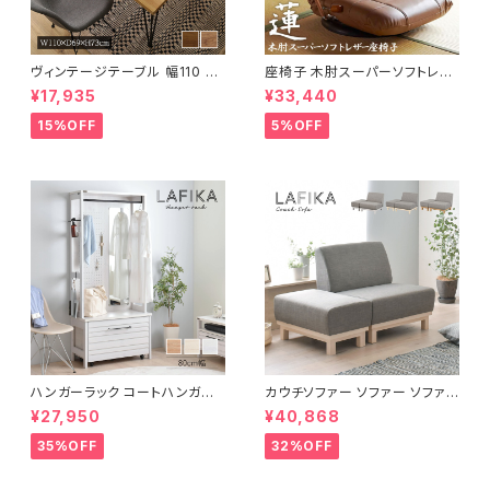
ヴィンテージテーブル 幅110 ダ
座椅子 木肘スーパーソフトレザ
イニングテーブル リビングテー
ー座椅子 リクライニング回転座
¥17,935
¥33,440
ブル サイドテーブル 新生活 模
椅子 座椅子 父の日 敬老の日
様替え
プレゼント 完成品
15%OFF
5%OFF
ハンガーラック コートハンガー
カウチソファー ソファー ソファ
ワードローブ フリーラック クロ
オットマン 1.5人掛 け新生活 一
¥27,950
¥40,868
ーゼット 幅80 新生活 一人暮ら
人暮らし 完成品
し
35%OFF
32%OFF