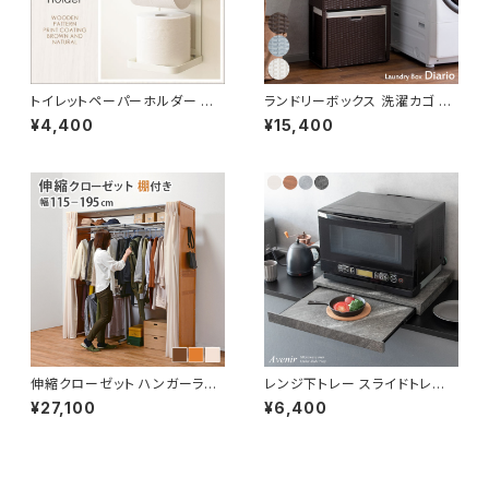
トイレットペーパーホルダー ペ
ランドリーボックス 洗濯カゴ 幅
ーパーホルダー スタイリッシュ
50 奥行25 高さ80 完成品 新
¥4,400
¥15,400
トイレ用品 トイレグッズ
生活 一人暮らし ランドリー収納
伸縮クローゼット ハンガーラッ
レンジ下トレー スライドトレー
ク コートハンガー ワードローブ
家電置き レンジボード スライド
¥27,100
¥6,400
フリーラック クローゼット 高さ1
テーブル キッチン収納
94