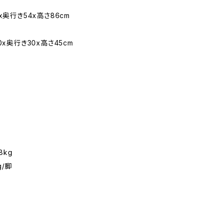
x奥行き54x高さ86cm
0x奥行き30x高さ45cm
8kg
g/脚