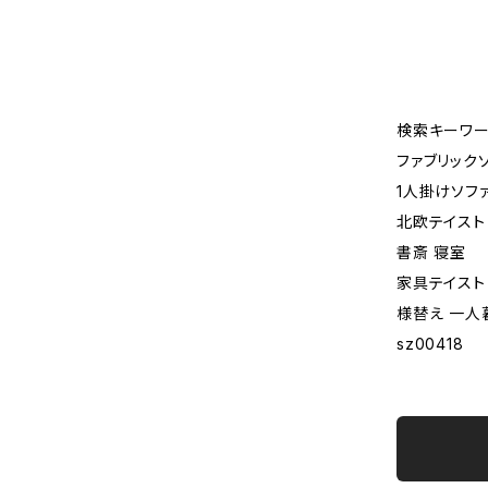
検索キーワー
ファブリック
1人掛けソフ
北欧テイスト
書斎 寝室
家具テイスト
様替え 一人
sz00418