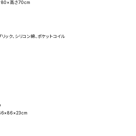
80×高さ70cm
ブリック、シリコン綿、ポケットコイル
品
6×86×23cm