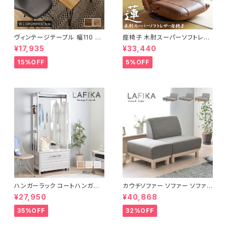
ヴィンテージテーブル 幅110 ダ
座椅子 木肘スーパーソフトレザ
イニングテーブル リビングテー
ー座椅子 リクライニング回転座
¥17,935
¥33,440
ブル サイドテーブル 新生活 模
椅子 座椅子 父の日 敬老の日
様替え
プレゼント 完成品
15%OFF
5%OFF
ハンガーラック コートハンガー
カウチソファー ソファー ソファ
ワードローブ フリーラック クロ
オットマン 1.5人掛 け新生活 一
¥27,950
¥40,868
ーゼット 幅80 新生活 一人暮ら
人暮らし 完成品
し
35%OFF
32%OFF