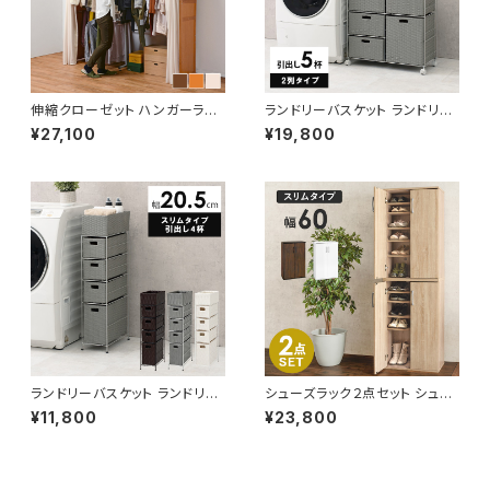
伸縮クローゼット ハンガーラッ
ランドリーバスケット ランドリー
ク コートハンガー ワードローブ
ワゴン 洗濯カゴ キャスター付 ラ
¥27,100
¥19,800
フリーラック クローゼット 高さ1
ンドリー収納 新生活 一人暮らし
94
幅70.5 高さ79
ランドリーバスケット ランドリー
シューズラック２点セット シュー
ワゴン 洗濯カゴ キャスター付 ラ
ズボックス 下駄箱 靴箱 玄関収
¥11,800
¥23,800
ンドリー収納 新生活 一人暮らし
納 新生活 模様替え 幅60
幅20.5 高さ95.5