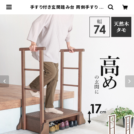
手すり付き玄関踏み台 両側手すり 幅
74 介護補助 靴収納可 踏み台 ステッ
プ台 下駄箱 玄関踏み台 収納台 玄関
収納 新生活 一人暮らし | 家具テイス
ト