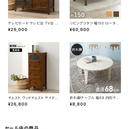
テレビボード テレビ台 TV台 リ
リビングコタツ 幅150 ロータイ
ビングボード レトロ 幅90 奥行
プ 継脚付き こたつ カジュアルコ
¥29,000
¥60,900
40 高さ45
タツ こたつテーブル ローテーブ
ル リビングテーブル 天然木 一
人暮らし 新生活
チェスト ウッドチェスト サイドチ
折れ脚テーブル 幅68 円形テー
ェスト レトロ 幅42 奥行32 高
ブル ローテーブル センターテー
¥26,800
¥8,800
さ100 新生活 模様替え
ブル リビングテーブル 新生活
模様替え
セール中の商品