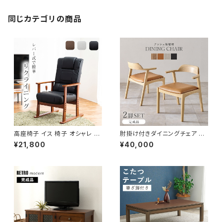
一人暮らし
同じカテゴリの商品
高座椅子 イス 椅子 オシャレ チ
肘掛け付きダイニングチェア 完
ェア チェアー リクライニング 無
成品 2脚セット チェア チェアー
¥21,800
¥40,000
段階調節
イス 椅子 リビング ダイニング
新生活 模様替え