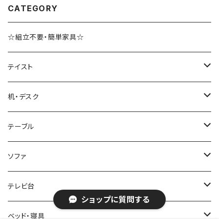
CATEGORY
☆組立不要・簡単家具☆
テイスト
ブルックリンスタイル
机・デスク
ホテルライク風インテリア
パソコンデスク・ワークデスク
テーブル
韓国インテリア
学習机・勉強机
サイズ
ソファ
幅100cm以下
和風/和モダン
収納付きデスク
ローテーブル・リビングテーブル
サイズ
テレビ台
ショップに質問する
幅101～120cm
幅90cm以下
ミッドセンチュリー
折りたたみデスク
サイドテーブル・ナイトテーブル
1人掛けソファ
サイズ
ベッド・寝具