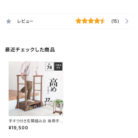
レビュー
(15)
最近チェックした商品
手すり付き玄関踏み台 両側手す
り 幅74 介護補助 靴収納可 踏
¥19,500
み台 ステップ台 下駄箱 玄関踏
み台 収納台 玄関収納 新生活