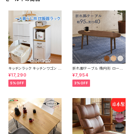
キッチンラック キッチンワゴン キ
折れ脚テーブル 楕円形 ローテ
ャスター付き 収納ラック 一人暮
ーブル センターテーブル リビン
¥17,290
¥7,954
らし スリムキッチンラック 幅30
グテーブル 天然木 幅95 3色展
cm 完成品
開
5%OFF
3%OFF