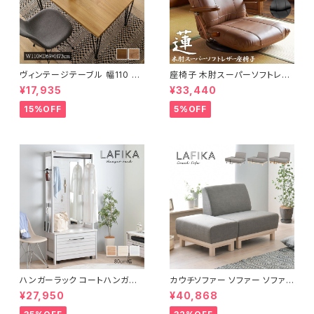
ヴィンテージテーブル 幅110 ダ
座椅子 木肘スーパーソフトレザ
イニングテーブル リビングテー
ー座椅子 リクライニング回転座
¥17,935
¥33,440
ブル サイドテーブル 新生活 模
椅子 座椅子 父の日 敬老の日
様替え
プレゼント 完成品
15%OFF
5%OFF
ハンガーラック コートハンガー
カウチソファー ソファー ソファ
ワードローブ フリーラック クロ
オットマン 1.5人掛 け新生活 一
¥27,950
¥40,868
ーゼット 幅80 新生活 一人暮ら
人暮らし 完成品
し