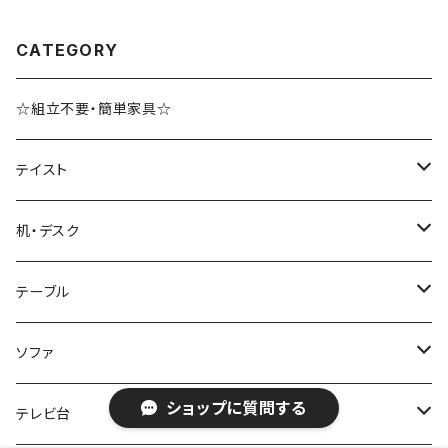
CATEGORY
☆組立不要・簡単家具☆
テイスト
ブルックリンスタイル
机・デスク
ホテルライク風インテリア
パソコンデスク・ワークデスク
テーブル
韓国インテリア
学習机・勉強机
サイズ
ソファ
ショップに質問する
幅100cm以下
和風/和モダン
収納付きデスク
ローテーブル・リビングテーブル
サイズ
テレビ台