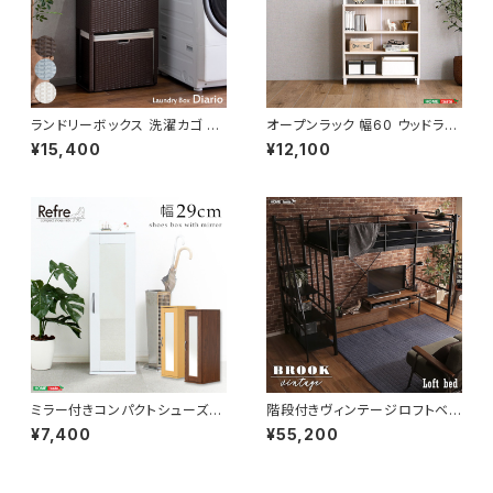
ランドリーボックス 洗濯カゴ 幅
オープンラック 幅60 ウッドラッ
50 奥行25 高さ80 完成品 新
ク ラック シェルフ 収納棚 マル
¥15,400
¥12,100
生活 一人暮らし ランドリー収納
チキャビネット ディスプレイラッ
ク 新生活
ミラー付きコンパクトシューズラ
階段付きヴィンテージロフトベッ
ック 幅29 シューズボックス シ
ド シングルベッド パイプベッド
¥7,400
¥55,200
ューズラック 下駄箱 靴箱 玄関
ロフトベッド bed ロフト ハシゴ
収納 新生活 模様替え
新生活 模様替え