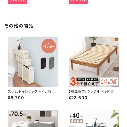
35%OFF
32%OFF
その他の商品
スリム トイレラック トイレ収納
【組立簡単】シングルベッド 耐荷
ラタン調 トイレ用品 サニタリー
重200kg 天然木 ベッド bed
¥8,700
¥23,600
収納 トイレットペーパー収納 幅
一人暮らし 3色展開 新生活 模
16.5 3色展開
様替え