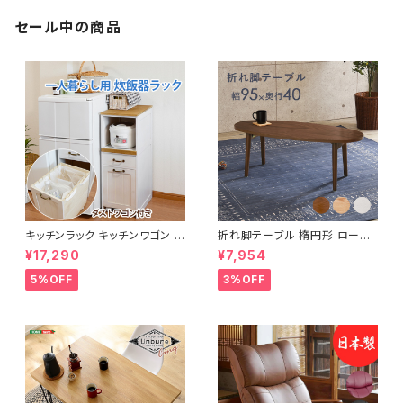
セール中の商品
キッチンラック キッチンワゴン キ
折れ脚テーブル 楕円形 ローテ
ャスター付き 収納ラック 一人暮
ーブル センターテーブル リビン
¥17,290
¥7,954
らし スリムキッチンラック 幅30
グテーブル 天然木 幅95 3色展
cm 完成品
開
5%OFF
3%OFF