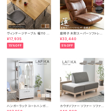
ヴィンテージテーブル 幅110 ダ
座椅子 木肘スーパーソフトレザ
イニングテーブル リビングテー
ー座椅子 リクライニング回転座
¥17,935
¥33,440
ブル サイドテーブル 新生活 模
椅子 座椅子 父の日 敬老の日
様替え
プレゼント 完成品
15%OFF
5%OFF
ハンガーラック コートハンガー
カウチソファー ソファー ソファ
ワードローブ フリーラック クロ
オットマン 1.5人掛 け新生活 一