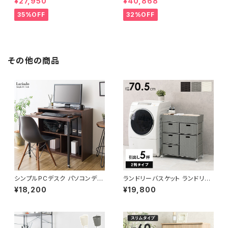
¥27,950
¥40,868
ーゼット 幅80 新生活 一人暮ら
人暮らし 完成品
し
35%OFF
32%OFF
その他の商品
シンプルPCデスク パソコンデス
ランドリーバスケット ランドリー
ク デスク 勉強机 ワーク デスク
ワゴン 洗濯カゴ キャスター付 ラ
¥18,200
¥19,800
机 書斎机 幅90
ンドリー収納 新生活 一人暮らし
幅70.5 高さ79