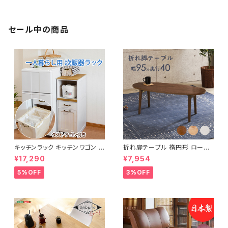
セール中の商品
キッチンラック キッチンワゴン キ
折れ脚テーブル 楕円形 ローテ
ャスター付き 収納ラック 一人暮
ーブル センターテーブル リビン
¥17,290
¥7,954
らし スリムキッチンラック 幅30
グテーブル 天然木 幅95 3色展
cm 完成品
開
5%OFF
3%OFF