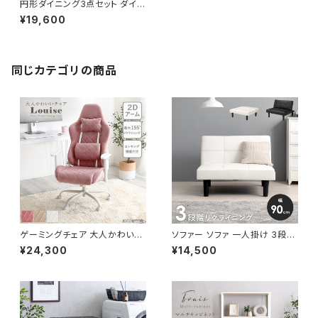
円形ダイニング3点セット ダイニ
ングテーブルセット ダイニングテ
¥19,600
ーブル ダイニングチェア 新生活
一人暮らし 模様替え
同じカテゴリの商品
ゲーミングチェア 大人かわいい
ソファー ソファ 一人掛け 3段階
チェア エレガントチェア ワーク
リクライニング ローソファー 一
¥24,300
¥14,500
チェア オフィスチェア イス チェ
人暮らし 新生活 幅90
ア 椅子 いす デザイナーズ 新生
活 模様替え