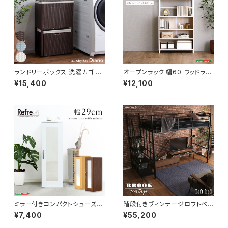
ランドリーボックス 洗濯カゴ 幅
オープンラック 幅60 ウッドラッ
50 奥行25 高さ80 完成品 新
ク ラック シェルフ 収納棚 マル
¥15,400
¥12,100
生活 一人暮らし ランドリー収納
チキャビネット ディスプレイラッ
ク 新生活
ミラー付きコンパクトシューズラ
階段付きヴィンテージロフトベッ
ック 幅29 シューズボックス シ
ド シングルベッド パイプベッド
¥7,400
¥55,200
ューズラック 下駄箱 靴箱 玄関
ロフトベッド bed ロフト ハシゴ
収納 新生活 模様替え
新生活 模様替え