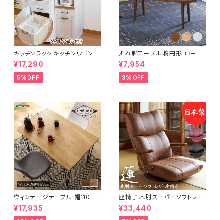
キッチンラック キッチンワゴン キ
折れ脚テーブル 楕円形 ローテ
ャスター付き 収納ラック 一人暮
ーブル センターテーブル リビン
¥17,290
¥7,954
らし スリムキッチンラック 幅30
グテーブル 天然木 幅95 3色展
cm 完成品
開
5%OFF
3%OFF
ヴィンテージテーブル 幅110 ダ
座椅子 木肘スーパーソフトレザ
イニングテーブル リビングテー
ー座椅子 リクライニング回転座
¥17,935
¥33,440
ブル サイドテーブル 新生活 模
椅子 座椅子 父の日 敬老の日
様替え
プレゼント 完成品