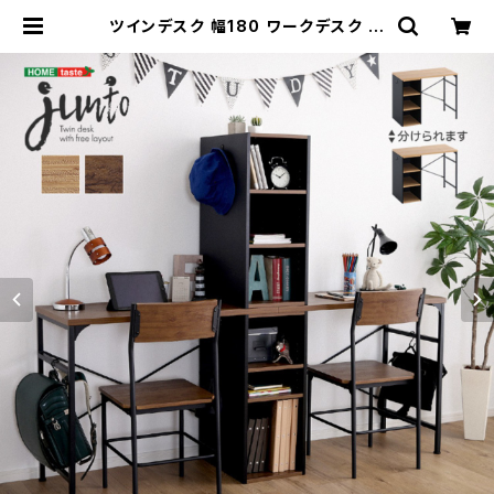
ツインデスク 幅180 ワークデスク パ
ソコンデスク 学習デスク デスクワー
ク オフィスデスク ヴィンテージ 新生
活 模様替え | 家具テイスト