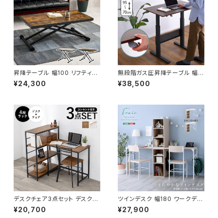
昇降テーブル 幅100 リフティン
無段階ガス圧昇降テーブル 幅9
グテーブル サイドテーブル ソフ
6.5 昇降デスク 机 学習デスク
¥24,300
¥38,500
ァテーブル 無段階調節 ガス圧
デスクワーク オフィスデスク 新
昇降式 模様替え 新生活
生活 一人暮らし 模様替え
デスクチェア3点セット デスクセ
ツインデスク 幅180 ワークデス
ット デスク チェア 4段ラック 机
ク パソコンデスク 学習デスク デ
¥20,700
¥27,900
コンセント付き パソコンデスク
スクワーク オフィスデスク ナチ