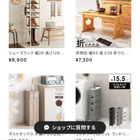
シューズラック 幅28 高さ128
供物台 幅60 高さ28 折りたた
シューズボックス オープンラック
み式 供養机 お供え机 お供え台
¥8,900
¥7,300
シェルフ マルチラック 下駄箱 靴
御供物台 お経 仏壇 仏事 仏具
箱 玄関収納 新生活 模様替え
経机 葬儀 法事 お供え物 桐材
ショップに質問する
ダストボックス 木製プッシュ式
ランドリーバスケット ランドリー
ゴミ箱 スタイリッシュ ナチュラル
ワゴン 洗濯カゴ キャスター付 ラ