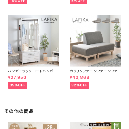
15%OFF
5%OFF
ハンガーラック コートハンガー
カウチソファー ソファー ソファ
ワードローブ フリーラック クロ
オットマン 1.5人掛 け新生活 一
¥27,950
¥40,868
ーゼット 幅80 新生活 一人暮ら
人暮らし 完成品
し
35%OFF
32%OFF
その他の商品