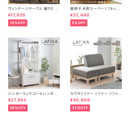
ヴィンテージテーブル 幅110 ダ
座椅子 木肘スーパーソフトレザ
イニングテーブル リビングテー
ー座椅子 リクライニング回転座
¥17,935
¥33,440
ブル サイドテーブル 新生活 模
椅子 座椅子 父の日 敬老の日
様替え
プレゼント 完成品
15%OFF
5%OFF
ハンガーラック コートハンガー
カウチソファー ソファー ソファ
ワードローブ フリーラック クロ
オットマン 1.5人掛 け新生活 一
¥27,950
¥40,868
ーゼット 幅80 新生活 一人暮ら
人暮らし 完成品
し
35%OFF
32%OFF