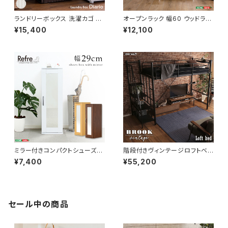
ランドリーボックス 洗濯カゴ 幅
オープンラック 幅60 ウッドラッ
50 奥行25 高さ80 完成品 新
ク ラック シェルフ 収納棚 マル
¥15,400
¥12,100
生活 一人暮らし ランドリー収納
チキャビネット ディスプレイラッ
ク 新生活
ミラー付きコンパクトシューズラ
階段付きヴィンテージロフトベッ
ック 幅29 シューズボックス シ
ド シングルベッド パイプベッド
¥7,400
¥55,200
ューズラック 下駄箱 靴箱 玄関
ロフトベッド bed ロフト ハシゴ
収納 新生活 模様替え
新生活 模様替え
セール中の商品