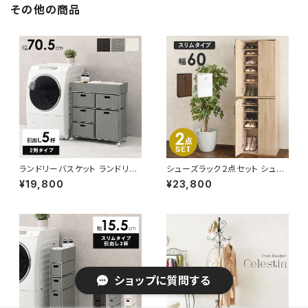
その他の商品
ランドリーバスケット ランドリー
シューズラック２点セット シュー
ワゴン 洗濯カゴ キャスター付 ラ
ズボックス 下駄箱 靴箱 玄関収
¥19,800
¥23,800
ンドリー収納 新生活 一人暮らし
納 新生活 模様替え 幅60
幅70.5 高さ79
ショップに質問する