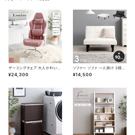
ゲーミングチェア 大人かわいい
ソファー ソファ 一人掛け 3段階
チェア エレガントチェア ワーク
リクライニング ローソファー 一
¥24,300
¥14,500
チェア オフィスチェア イス チェ
人暮らし 新生活 幅90
ア 椅子 いす デザイナーズ 新生
活 模様替え