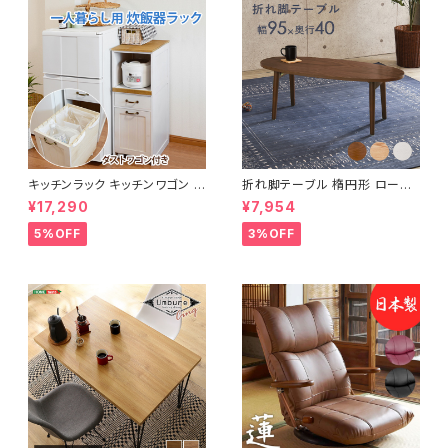
キッチンラック キッチンワゴン キ
折れ脚テーブル 楕円形 ローテ
ャスター付き 収納ラック 一人暮
ーブル センターテーブル リビン
¥17,290
¥7,954
らし スリムキッチンラック 幅30
グテーブル 天然木 幅95 3色展
cm 完成品
開
5%OFF
3%OFF