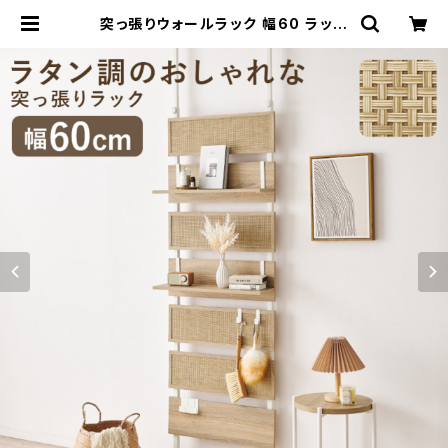
突っ張りウォールラック 幅60 ラック
オープンラック ウォールラック 突っ張
り収納 韓国インテリア ラタン調 新生
活 模様替え | 家具テイスト