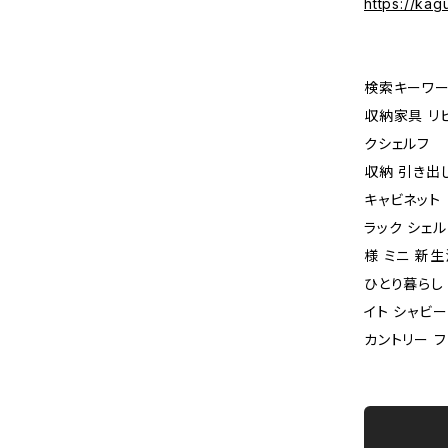
https://ka
検索キーワー
収納家具 リビ
クシェルフ
収納 引き出
キャビネット
ラック シェル
様 ミニ 新生
ひとり暮らし 
イト シャビ
カントリー フ