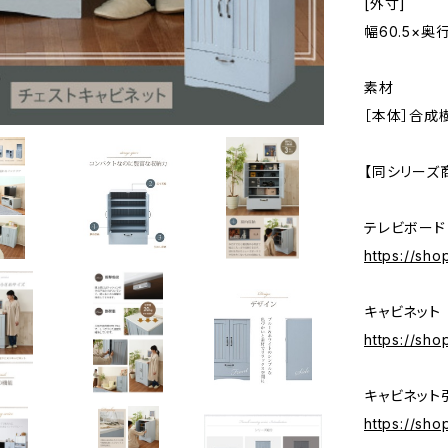
[外寸]
幅60.5×奥行
素材
［本体］合成
【同シリーズ
テレビボード
https://sh
キャビネット
https://sh
キャビネット
https://sh