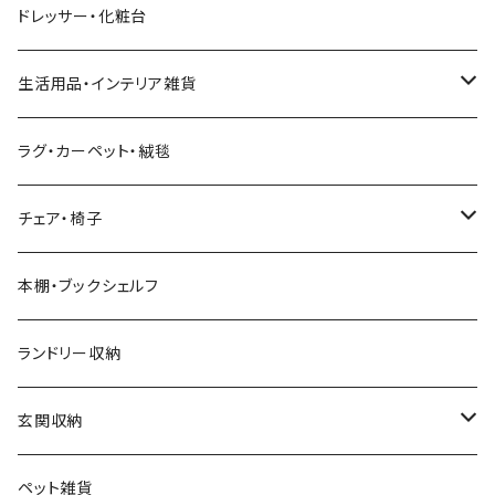
4人用ダイニングテーブルセット
フレンチカントリー
リクライニングソファ
テレビスタンド
ヘッドボード
キッチンラック
ダイニングソファ
オープンラック
ドレッサー・化粧台
キングベッド
こたつ布団
6人用ダイニングテーブルセット
アジアン
カウチソファ・コーナーソファ
マットレス
キッチン雑貨
突っ張り収納
生活用品・インテリア雑貨
ボタニカル
オットマン
寝具
カート
ミラー・姿見
ラグ・カーペット・絨毯
モダン
電動リクライニングソファ
ディスプレイラック
ハンガーラック・ポールハンガー
チェア・椅子
カントリー
ダストボックス
スツール
本棚・ブックシェルフ
アンティーク
ハンキングラック
カウンターチェア
ランドリー収納
ヨーロピアン
プランター用品
デザイナーズチェア
玄関収納
モノトーン
クッション
ダイニングチェア
シューズラック・シューズボックス
ペット雑貨