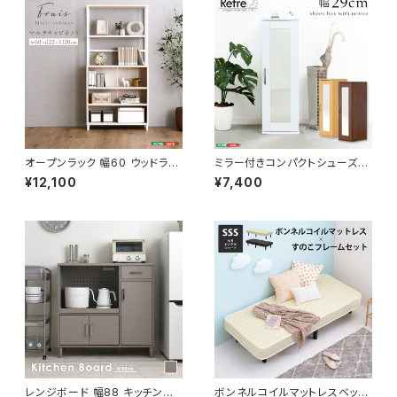
オープンラック 幅60 ウッドラッ
ミラー付きコンパクトシューズラ
ク ラック シェルフ 収納棚 マル
ック 幅29 シューズボックス シ
¥12,100
¥7,400
チキャビネット ディスプレイラッ
ューズラック 下駄箱 靴箱 玄関
ク 新生活
収納 新生活 模様替え
レンジボード 幅88 キッチンカ
ボンネルコイルマットレスベッド