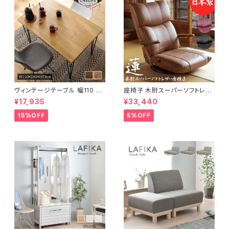
ヴィンテージテーブル 幅110 ダ
座椅子 木肘スーパーソフトレザ
イニングテーブル リビングテー
ー座椅子 リクライニング回転座
¥17,935
¥33,440
ブル サイドテーブル 新生活 模
椅子 座椅子 父の日 敬老の日
様替え
プレゼント 完成品
15%OFF
5%OFF