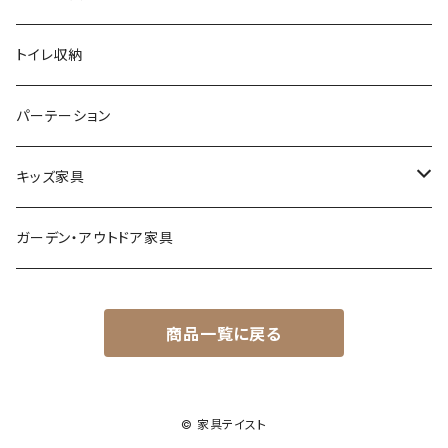
ナチュラル
その他
オフィスチェア
傘立て
トイレ収納
シンプル
パーソナルチェア
その他
パーテーション
スタイリッシュ
フォールディングチェア
キッズ家具
レトロ
玄関・エントランスチェア
プレイマット
ガーデン・アウトドア家具
カワイイ・姫系
座椅子
オモチャ・玩具
商品一覧に戻る
ベンチ
キッズチェア
ランドセル収納ラック
© 家具テイスト