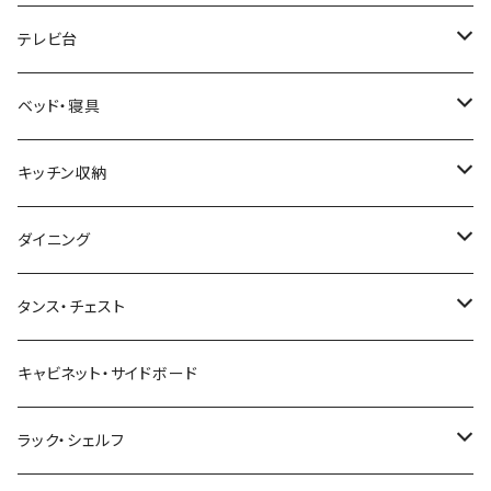
幅100cm以下
和風/和モダン
収納付きデスク
ローテーブル・リビングテーブル
サイズ
テレビ台
幅101～120cm
幅90cm以下
ミッドセンチュリー
折りたたみデスク
サイドテーブル・ナイトテーブル
1人掛けソファ
サイズ
ベッド・寝具
幅121～160cm
幅91～120cm
幅90cm以下
西海岸風
サイズ
カウンターテーブル
2人掛けソファ
ロータイプテレビ台・ローボード
サイズ
キッチン収納
幅161cm以上
幅121～150cm
幅91～120cm
幅100cm以下
セミシングルショート
カフェ風
デスクワゴン
こたつ・こたつテーブル
3人掛けソファ
ミドルタイプテレビ台
ベッドフレーム
食器棚
ダイニング
幅151～180cm
幅121～150cm
幅101～120cm
シングルベッド
こたつテーブル+布団掛敷セット
ヴィンテージ
ネストテーブル
4人掛け以上のソファ
コーナーテレビ台
マット付きベッド
キッチンカウンター
ダイニングテーブル
タンス・チェスト
幅181～210cm
幅151～180cm
幅121～160cm
セミダブルベッド
こたつテーブル+掛け布団
北欧風・ノルディック
折りたたみテーブル
ソファベッド
ハイタイプテレビ台・壁面収納
収納付きベッド
キッチンワゴン
ダイニングテーブルセット
サイドチェスト
キャビネット・サイドボード
幅211cm以上
幅181～210cm
幅161cm以上
ダブルベッド
こたつテーブル＋掛け布団＋チェア
2人用ダイニングテーブルセット
インダストリアル
昇降式・リフティングテーブル
フロアソファ・ローソファ
伸縮テレビ台
ロフトベッド
レンジ台
ダイニングチェア・ベンチ
ハイチェスト
ラック・シェルフ
幅211cm以上
クイーンベッド
こたつテーブル