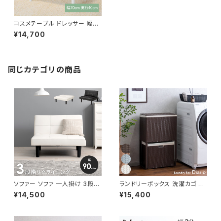
コスメテーブル ドレッサー 幅70
cm ドレッサーテーブル メイク
¥14,700
台 メイク机 一人暮らし センタ
ーテーブル
同じカテゴリの商品
ソファー ソファ 一人掛け 3段階
ランドリーボックス 洗濯カゴ 幅
リクライニング ローソファー 一
50 奥行25 高さ80 完成品 新
¥14,500
¥15,400
人暮らし 新生活 幅90
生活 一人暮らし ランドリー収納