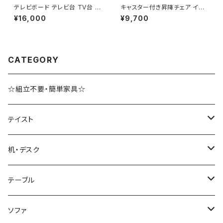
テレビボード テレビ台 TV台 テ
キャスター付き昇降チェア イス
レビラック TVラック 幅80 高さ
椅子 オシャレ 本革調 チェア チ
¥16,000
¥9,700
70
ェアー ワークチェア オフィスチ
ェア ヴィンテージ デザイナーズ
CATEGORY
☆組立不要・簡単家具☆
テイスト
ブルックリンスタイル
机・デスク
ホテルライク風インテリア
パソコンデスク・ワークデスク
テーブル
韓国インテリア
学習机・勉強机
サイズ
ソファ