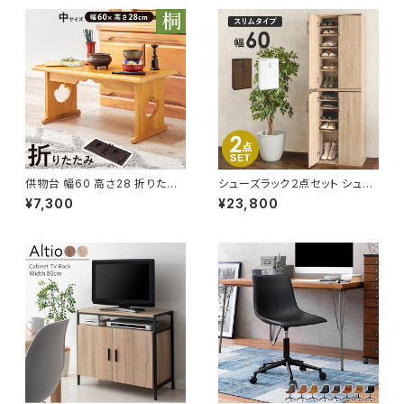
供物台 幅60 高さ28 折りたた
シューズラック２点セット シュー
み式 供養机 お供え机 お供え台
ズボックス 下駄箱 靴箱 玄関収
¥7,300
¥23,800
御供物台 お経 仏壇 仏事 仏具
納 新生活 模様替え 幅60
経机 葬儀 法事 お供え物 桐材