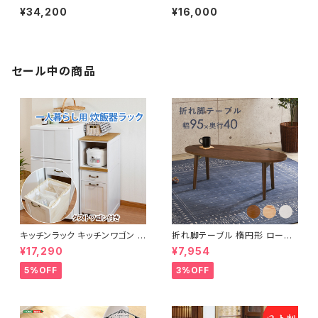
ウンター キッチンボード レンジ
ベッド セミシングルショートベッ
¥34,200
¥16,000
台 キッチン収納 食器棚 レンジ
ド 一人暮らし 2色展開
収納 新生活 模様替え
セール中の商品
キッチンラック キッチンワゴン キ
折れ脚テーブル 楕円形 ローテ
ャスター付き 収納ラック 一人暮
ーブル センターテーブル リビン
¥17,290
¥7,954
らし スリムキッチンラック 幅30
グテーブル 天然木 幅95 3色展
cm 完成品
開
5%OFF
3%OFF