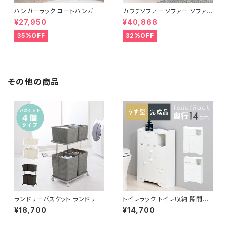
ハンガーラック コートハンガー
カウチソファー ソファー ソファ
ワードローブ フリーラック クロ
オットマン 1.5人掛 け新生活 一
¥27,950
¥40,868
ーゼット 幅80 新生活 一人暮ら
人暮らし 完成品
し
35%OFF
32%OFF
その他の商品
ランドリーバスケット ランドリー
トイレラック トイレ収納 隙間収
ワゴン 洗濯カゴ キャスター付 ラ
納 トイレ用品 サニタリー収納 ト
¥18,700
¥14,700
ンドリー収納 新生活 一人暮らし
イレットペーパー収納 幅45 奥
幅60
行14 完成品