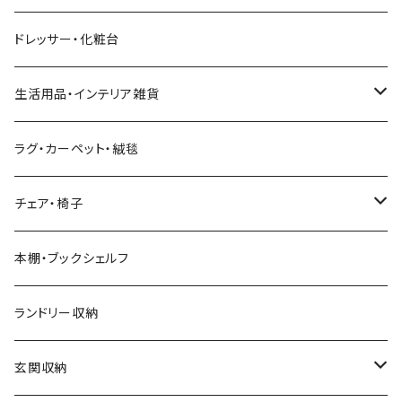
幅211cm以上
クイーンベッド
こたつテーブル
4人用ダイニングテーブルセット
フレンチカントリー
リクライニングソファ
テレビスタンド
ヘッドボード
キッチンラック
ダイニングソファ
オープンラック
ドレッサー・化粧台
キングベッド
こたつ布団
6人用ダイニングテーブルセット
アジアン
カウチソファ・コーナーソファ
マットレス
キッチン雑貨
突っ張り収納
生活用品・インテリア雑貨
ボタニカル
オットマン
寝具
カート
ミラー・姿見
ラグ・カーペット・絨毯
モダン
電動リクライニングソファ
ディスプレイラック
ハンガーラック・ポールハンガー
チェア・椅子
カントリー
ダストボックス
スツール
本棚・ブックシェルフ
アンティーク
ハンキングラック
カウンターチェア
ランドリー収納
ヨーロピアン
プランター用品
デザイナーズチェア
玄関収納