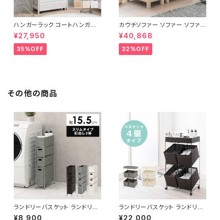
ハンガーラック コートハンガー
カウチソファー ソファー ソファ
ワードローブ フリーラック クロ
オットマン 1.5人掛 け新生活 一
¥27,950
¥40,868
ーゼット 幅80 新生活 一人暮ら
人暮らし 完成品
し
35%OFF
32%OFF
その他の商品
ランドリーバスケット ランドリー
ランドリーバスケット ランドリー
ワゴン 洗濯カゴ キャスター付 ラ
ワゴン 洗濯カゴ キャスター付 ラ
¥8,900
¥22,000