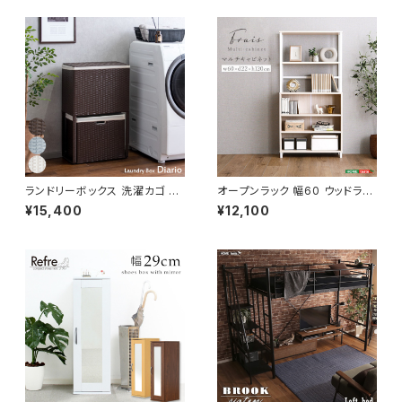
活 模様替え
ランドリーボックス 洗濯カゴ 幅
オープンラック 幅60 ウッドラッ
50 奥行25 高さ80 完成品 新
ク ラック シェルフ 収納棚 マル
¥15,400
¥12,100
生活 一人暮らし ランドリー収納
チキャビネット ディスプレイラッ
ク 新生活