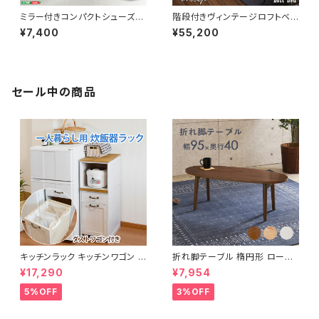
ミラー付きコンパクトシューズラ
階段付きヴィンテージロフトベッ
ック 幅29 シューズボックス シ
ド シングルベッド パイプベッド
¥7,400
¥55,200
ューズラック 下駄箱 靴箱 玄関
ロフトベッド bed ロフト ハシゴ
収納 新生活 模様替え
新生活 模様替え
セール中の商品
キッチンラック キッチンワゴン キ
折れ脚テーブル 楕円形 ローテ
ャスター付き 収納ラック 一人暮
ーブル センターテーブル リビン
¥17,290
¥7,954
らし スリムキッチンラック 幅30
グテーブル 天然木 幅95 3色展
cm 完成品
開
5%OFF
3%OFF