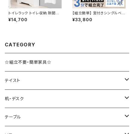
トイレラック トイレ収納 隙間収
【組立簡単】 宮付きシングルベッ
納 トイレ用品 サニタリー収納 ト
ド 天然木 ベッド bed 一人暮ら
¥14,700
¥33,800
イレットペーパー収納 幅45 奥
し 3色展開 新生活 模様替え
行14 完成品
CATEGORY
☆組立不要・簡単家具☆
テイスト
ブルックリンスタイル
机・デスク
ホテルライク風インテリア
パソコンデスク・ワークデスク
テーブル