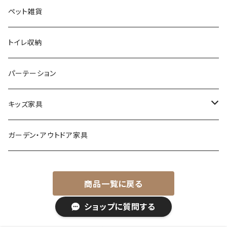
モノトーン
クッション
ダイニングチェア
シューズラック・シューズボックス
ペット雑貨
ナチュラル
その他
オフィスチェア
傘立て
トイレ収納
シンプル
パーソナルチェア
その他
パーテーション
スタイリッシュ
フォールディングチェア
キッズ家具
レトロ
玄関・エントランスチェア
プレイマット
ガーデン・アウトドア家具
カワイイ・姫系
座椅子
オモチャ・玩具
商品一覧に戻る
ベンチ
キッズチェア
ショップに質問する