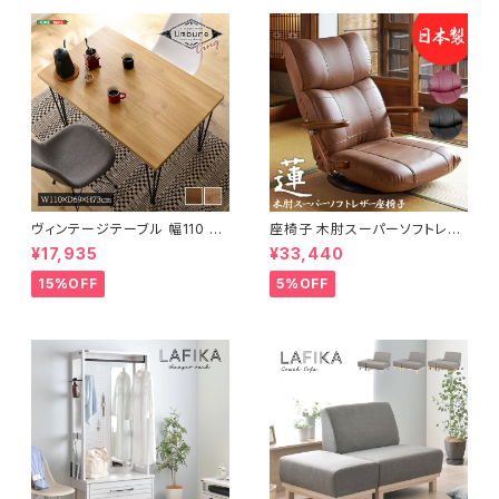
ヴィンテージテーブル 幅110 ダ
座椅子 木肘スーパーソフトレザ
イニングテーブル リビングテー
ー座椅子 リクライニング回転座
¥17,935
¥33,440
ブル サイドテーブル 新生活 模
椅子 座椅子 父の日 敬老の日
様替え
プレゼント 完成品
15%OFF
5%OFF