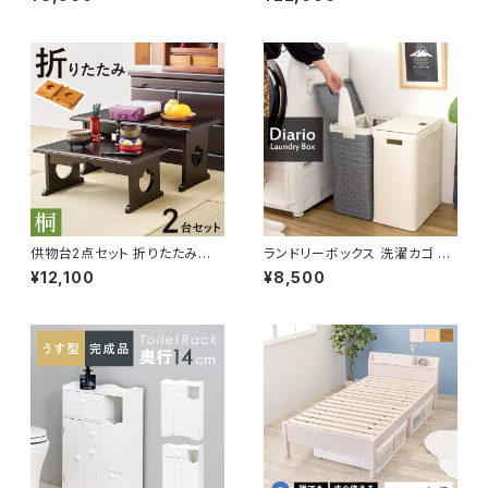
ンドリー収納 新生活 一人暮らし
ンドリー収納 新生活 一人暮らし
幅15.5 高さ80
幅56
供物台2点セット 折りたたみ式
ランドリーボックス 洗濯カゴ 洗
供養机 お供え机 お供え台 御供
濯物入れ 脱衣かご 幅36 奥行2
¥12,100
¥8,500
物台 お経 仏壇 仏事 仏具 経机
9 高さ79 完成品 新生活 一人
葬儀 法事 お供え物 桐材
暮らし ランドリー収納