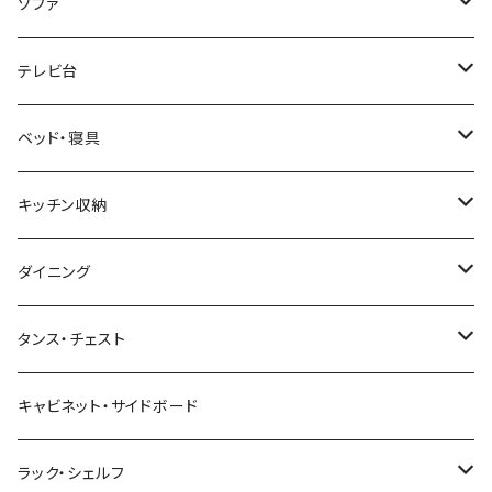
韓国インテリア
学習机・勉強机
サイズ
ソファ
幅100cm以下
和風/和モダン
収納付きデスク
ローテーブル・リビングテーブル
サイズ
テレビ台
幅101～120cm
幅90cm以下
ミッドセンチュリー
折りたたみデスク
サイドテーブル・ナイトテーブル
1人掛けソファ
サイズ
ベッド・寝具
幅121～160cm
幅91～120cm
幅90cm以下
西海岸風
サイズ
カウンターテーブル
2人掛けソファ
ロータイプテレビ台・ローボード
サイズ
キッチン収納
幅161cm以上
幅121～150cm
幅91～120cm
幅100cm以下
セミシングルショート
カフェ風
デスクワゴン
こたつ・こたつテーブル
3人掛けソファ
ミドルタイプテレビ台
ベッドフレーム
食器棚
ダイニング
幅151～180cm
幅121～150cm
幅101～120cm
シングルベッド
こたつテーブル+布団掛敷セット
ヴィンテージ
ネストテーブル
4人掛け以上のソファ
コーナーテレビ台
マット付きベッド
キッチンカウンター
ダイニングテーブル
タンス・チェスト
幅181～210cm
幅151～180cm
幅121～160cm
セミダブルベッド
こたつテーブル+掛け布団
北欧風・ノルディック
折りたたみテーブル
ソファベッド
ハイタイプテレビ台・壁面収納
収納付きベッド
キッチンワゴン
ダイニングテーブルセット
サイドチェスト
キャビネット・サイドボード
幅211cm以上
幅181～210cm
幅161cm以上
ダブルベッド
こたつテーブル＋掛け布団＋チェア
2人用ダイニングテーブルセット
インダストリアル
昇降式・リフティングテーブル
フロアソファ・ローソファ
伸縮テレビ台
ロフトベッド
レンジ台
ダイニングチェア・ベンチ
ハイチェスト
ラック・シェルフ