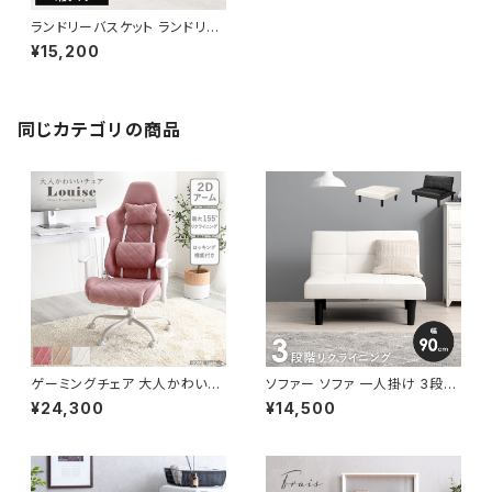
ランドリーバスケット ランドリー
ワゴン 洗濯カゴ キャスター付 ラ
¥15,200
ンドリー収納 新生活 一人暮らし
幅40.5 高さ85
同じカテゴリの商品
ゲーミングチェア 大人かわいい
ソファー ソファ 一人掛け 3段階
チェア エレガントチェア ワーク
リクライニング ローソファー 一
¥24,300
¥14,500
チェア オフィスチェア イス チェ
人暮らし 新生活 幅90
ア 椅子 いす デザイナーズ 新生
活 模様替え