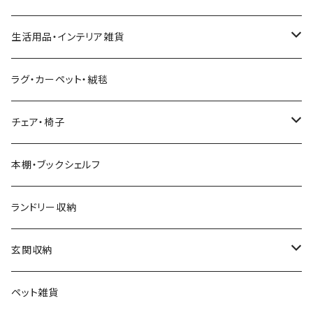
キングベッド
こたつ布団
6人用ダイニングテーブルセット
アジアン
カウチソファ・コーナーソファ
マットレス
キッチン雑貨
突っ張り収納
生活用品・インテリア雑貨
ボタニカル
オットマン
寝具
カート
ミラー・姿見
ラグ・カーペット・絨毯
モダン
電動リクライニングソファ
ディスプレイラック
ハンガーラック・ポールハンガー
チェア・椅子
カントリー
ダストボックス
スツール
本棚・ブックシェルフ
アンティーク
ハンキングラック
カウンターチェア
ランドリー収納
ヨーロピアン
プランター用品
デザイナーズチェア
玄関収納
モノトーン
クッション
ダイニングチェア
シューズラック・シューズボックス
ペット雑貨