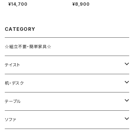
納 トイレ用品 サニタリー収納 ト
ワゴン 洗濯カゴ キャスター付 ラ
¥14,700
¥8,900
イレットペーパー収納 幅45 奥
ンドリー収納 新生活 一人暮らし
行14 完成品
幅15.5 高さ80
CATEGORY
☆組立不要・簡単家具☆
テイスト
ブルックリンスタイル
机・デスク
ホテルライク風インテリア
パソコンデスク・ワークデスク
テーブル
韓国インテリア
学習机・勉強机
サイズ
ソファ