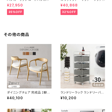
ワードローブ フリーラック クロ
オットマン 1.5人掛 け新生活 一
¥27,950
¥40,868
ーゼット 幅80 新生活 一人暮ら
人暮らし 完成品
し
35%OFF
32%OFF
その他の商品
ダイニングチェア 完成品 2脚セ
ランドリーラック ランドリーバス
ット チェア チェアー イス 椅子
ケット ランドリーワゴン 洗濯カ
¥40,100
¥10,200
リビング ダイニング 新生活 模
ゴ キャスター付 ランドリー収納
様替え
新生活 一人暮らし 幅30 奥行3
0