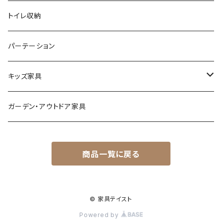
ナチュラル
その他
オフィスチェア
傘立て
トイレ収納
シンプル
パーソナルチェア
その他
パーテーション
スタイリッシュ
フォールディングチェア
キッズ家具
レトロ
玄関・エントランスチェア
プレイマット
ガーデン・アウトドア家具
カワイイ・姫系
座椅子
オモチャ・玩具
商品一覧に戻る
ベンチ
キッズチェア
ランドセル収納ラック
© 家具テイスト
Powered by