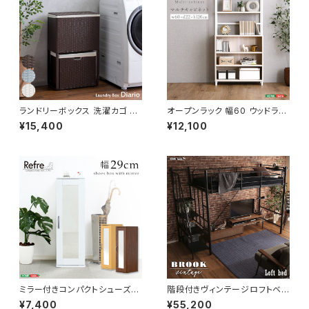
ランドリーボックス 洗濯カゴ 幅
オープンラック 幅60 ウッドラッ
50 奥行25 高さ80 完成品 新
ク ラック シェルフ 収納棚 マル
¥15,400
¥12,100
生活 一人暮らし ランドリー収納
チキャビネット ディスプレイラッ
ク 新生活
ミラー付きコンパクトシューズラ
階段付きヴィンテージロフトベッ
ック 幅29 シューズボックス シ
ド シングルベッド パイプベッド
¥7,400
¥55,200