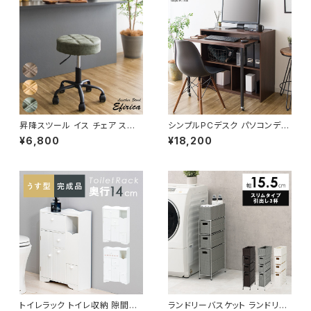
昇降スツール イス チェア スツ
シンプルPCデスク パソコンデス
ール 椅子 いす デザイナーズ レ
ク デスク 勉強机 ワーク デスク
¥6,800
¥18,200
トロ ヴィンテージ
机 書斎机 幅90
トイレラック トイレ収納 隙間収
ランドリーバスケット ランドリー