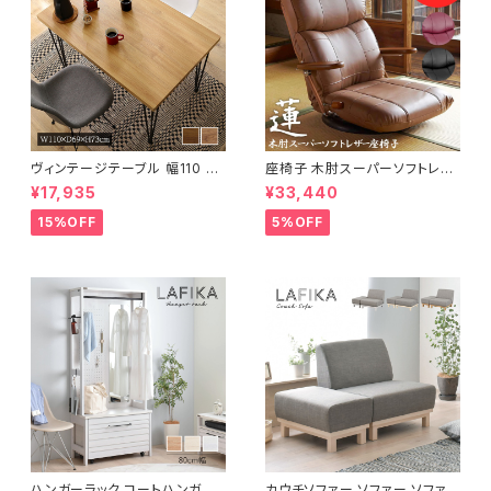
ヴィンテージテーブル 幅110 ダ
座椅子 木肘スーパーソフトレザ
イニングテーブル リビングテー
ー座椅子 リクライニング回転座
¥17,935
¥33,440
ブル サイドテーブル 新生活 模
椅子 座椅子 父の日 敬老の日
様替え
プレゼント 完成品
15%OFF
5%OFF
ハンガーラック コートハンガー
カウチソファー ソファー ソファ