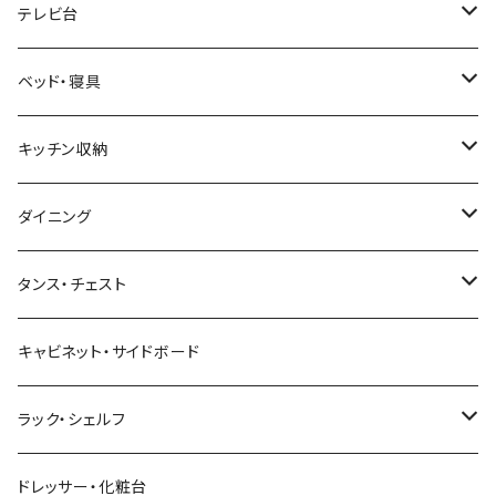
幅100cm以下
和風/和モダン
収納付きデスク
ローテーブル・リビングテーブル
サイズ
テレビ台
幅101～120cm
幅90cm以下
ミッドセンチュリー
折りたたみデスク
サイドテーブル・ナイトテーブル
1人掛けソファ
サイズ
ベッド・寝具
幅121～160cm
幅91～120cm
幅90cm以下
西海岸風
サイズ
カウンターテーブル
2人掛けソファ
ロータイプテレビ台・ローボード
サイズ
キッチン収納
幅161cm以上
幅121～150cm
幅91～120cm
幅100cm以下
セミシングルショート
カフェ風
デスクワゴン
こたつ・こたつテーブル
3人掛けソファ
ミドルタイプテレビ台
ベッドフレーム
食器棚
ダイニング
幅151～180cm
幅121～150cm
幅101～120cm
シングルベッド
こたつテーブル+布団掛敷セット
ヴィンテージ
ネストテーブル
4人掛け以上のソファ
コーナーテレビ台
マット付きベッド
キッチンカウンター
ダイニングテーブル
タンス・チェスト
幅181～210cm
幅151～180cm
幅121～160cm
セミダブルベッド
こたつテーブル+掛け布団
北欧風・ノルディック
折りたたみテーブル
ソファベッド
ハイタイプテレビ台・壁面収納
収納付きベッド
キッチンワゴン
ダイニングテーブルセット
サイドチェスト
キャビネット・サイドボード
幅211cm以上
幅181～210cm
幅161cm以上
ダブルベッド
こたつテーブル＋掛け布団＋チェア
2人用ダイニングテーブルセット
インダストリアル
昇降式・リフティングテーブル
フロアソファ・ローソファ
伸縮テレビ台
ロフトベッド
レンジ台
ダイニングチェア・ベンチ
ハイチェスト
ラック・シェルフ
幅211cm以上
クイーンベッド
こたつテーブル
4人用ダイニングテーブルセット
フレンチカントリー
リクライニングソファ
テレビスタンド
ヘッドボード
キッチンラック
ダイニングソファ
オープンラック
ドレッサー・化粧台