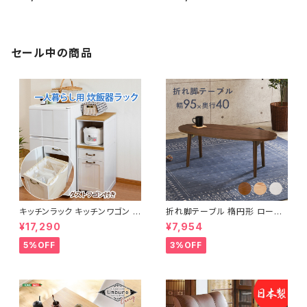
ューズラック 下駄箱 靴箱 玄関
ロフトベッド bed ロフト ハシゴ
収納 新生活 模様替え
新生活 模様替え
セール中の商品
キッチンラック キッチンワゴン キ
折れ脚テーブル 楕円形 ローテ
ャスター付き 収納ラック 一人暮
ーブル センターテーブル リビン
¥17,290
¥7,954
らし スリムキッチンラック 幅30
グテーブル 天然木 幅95 3色展
cm 完成品
開
5%OFF
3%OFF