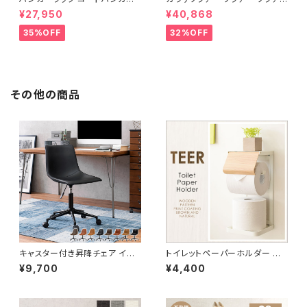
ワードローブ フリーラック クロ
オットマン 1.5人掛 け新生活 一
¥27,950
¥40,868
ーゼット 幅80 新生活 一人暮ら
人暮らし 完成品
し
35%OFF
32%OFF
その他の商品
キャスター付き昇降チェア イス
トイレットペーパーホルダー ペ
椅子 オシャレ 本革調 チェア チ
ーパーホルダー スタイリッシュ
¥9,700
¥4,400
ェアー ワークチェア オフィスチ
トイレ用品 トイレグッズ
ェア ヴィンテージ デザイナーズ