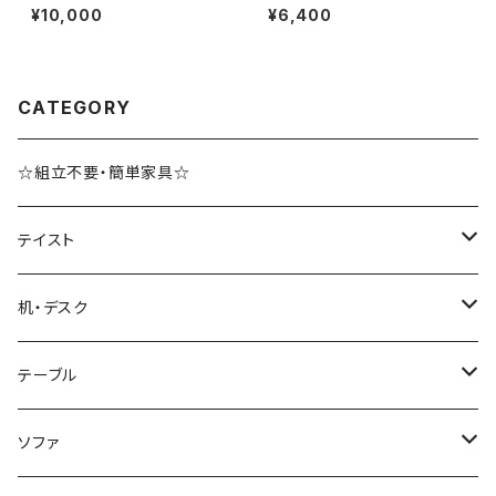
クチェスト デスクワゴン オフィ
家電置き レンジボード スライド
¥10,000
¥6,400
ス収納 サイドキャビネット
テーブル キッチン収納
CATEGORY
☆組立不要・簡単家具☆
テイスト
ブルックリンスタイル
机・デスク
ホテルライク風インテリア
パソコンデスク・ワークデスク
テーブル
韓国インテリア
学習机・勉強机
サイズ
ソファ