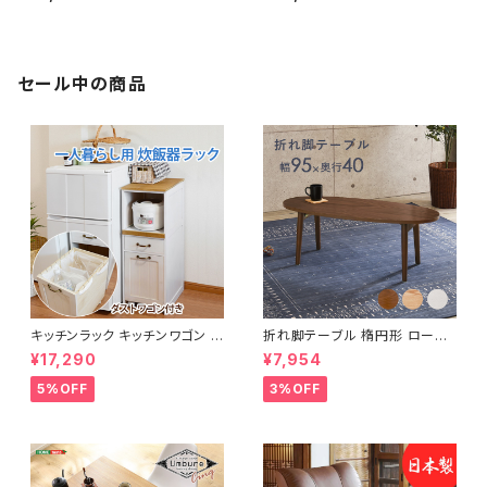
ューズラック 下駄箱 靴箱 玄関
ロフトベッド bed ロフト ハシゴ
収納 新生活 模様替え
新生活 模様替え
セール中の商品
キッチンラック キッチンワゴン キ
折れ脚テーブル 楕円形 ローテ
ャスター付き 収納ラック 一人暮
ーブル センターテーブル リビン
¥17,290
¥7,954
らし スリムキッチンラック 幅30
グテーブル 天然木 幅95 3色展
cm 完成品
開
5%OFF
3%OFF