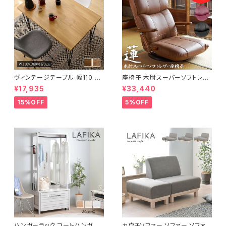
ヴィンテージテーブル 幅110 ダ
座椅子 木肘スーパーソフトレザ
イニングテーブル リビングテー
ー座椅子 リクライニング回転座
¥17,935
¥33,440
ブル サイドテーブル 新生活 模
椅子 座椅子 父の日 敬老の日
様替え
プレゼント 完成品
15%OFF
5%OFF
ハンガーラック コートハンガー
カウチソファー ソファー ソファ