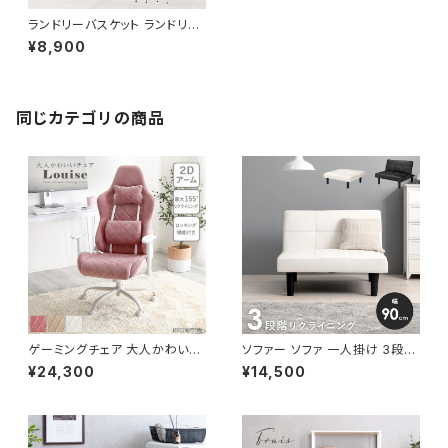
ランドリーバスケット ランドリー
ワゴン 洗濯カゴ キャスター付 ラ
¥8,900
ンドリー収納 新生活 一人暮らし
幅15.5 高さ80
同じカテゴリの商品
ゲーミングチェア 大人かわいい
ソファー ソファ 一人掛け 3段階
チェア エレガントチェア ワーク
リクライニング ローソファー 一
¥24,300
¥14,500
チェア オフィスチェア イス チェ
人暮らし 新生活 幅90
ア 椅子 いす デザイナーズ 新生
活 模様替え