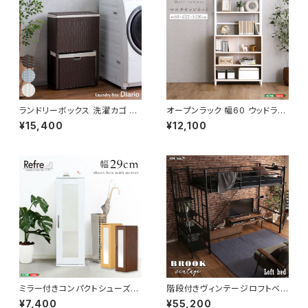
ランドリーボックス 洗濯カゴ 幅
オープンラック 幅60 ウッドラッ
50 奥行25 高さ80 完成品 新
ク ラック シェルフ 収納棚 マル
¥15,400
¥12,100
生活 一人暮らし ランドリー収納
チキャビネット ディスプレイラッ
ク 新生活
ミラー付きコンパクトシューズラ
階段付きヴィンテージロフトベッ
ック 幅29 シューズボックス シ
ド シングルベッド パイプベッド
¥7,400
¥55,200