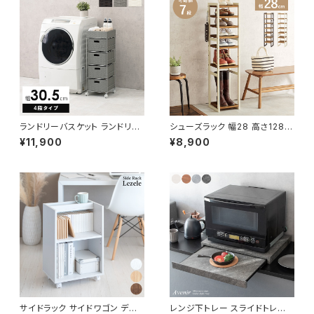
ランドリーバスケット ランドリー
シューズラック 幅28 高さ128
ワゴン 洗濯カゴ キャスター付 ラ
シューズボックス オープンラック
¥11,900
¥8,900
ンドリー収納 新生活 一人暮らし
シェルフ マルチラック 下駄箱 靴
幅30.5 高さ85
箱 玄関収納 新生活 模様替え
サイドラック サイドワゴン デス
レンジ下トレー スライドトレー