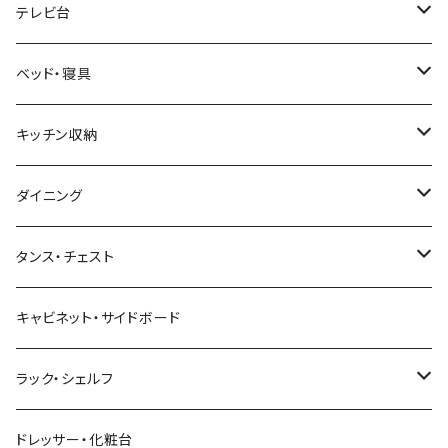
幅100cm以下
和風/和モダン
収納付きデスク
ローテーブル・リビングテーブル
サイズ
テレビ台
幅101～120cm
幅90cm以下
ミッドセンチュリー
折りたたみデスク
サイドテーブル・ナイトテーブル
1人掛けソファ
サイズ
ベッド・寝具
幅121～160cm
幅91～120cm
幅90cm以下
西海岸風
サイズ
カウンターテーブル
2人掛けソファ
ロータイプテレビ台・ローボード
サイズ
キッチン収納
幅161cm以上
幅121～150cm
幅91～120cm
幅100cm以下
セミシングルショート
カフェ風
デスクワゴン
こたつ・こたつテーブル
3人掛けソファ
ミドルタイプテレビ台
ベッドフレーム
食器棚
ダイニング
幅151～180cm
幅121～150cm
幅101～120cm
シングルベッド
こたつテーブル+布団掛敷セット
ヴィンテージ
ネストテーブル
4人掛け以上のソファ
コーナーテレビ台
マット付きベッド
キッチンカウンター
ダイニングテーブル
タンス・チェスト
幅181～210cm
幅151～180cm
幅121～160cm
セミダブルベッド
こたつテーブル+掛け布団
北欧風・ノルディック
折りたたみテーブル
ソファベッド
ハイタイプテレビ台・壁面収納
収納付きベッド
キッチンワゴン
ダイニングテーブルセット
サイドチェスト
キャビネット・サイドボード
幅211cm以上
幅181～210cm
幅161cm以上
ダブルベッド
こたつテーブル＋掛け布団＋チェア
2人用ダイニングテーブルセット
インダストリアル
昇降式・リフティングテーブル
フロアソファ・ローソファ
伸縮テレビ台
ロフトベッド
レンジ台
ダイニングチェア・ベンチ
ハイチェスト
ラック・シェルフ
幅211cm以上
クイーンベッド
こたつテーブル
4人用ダイニングテーブルセット
フレンチカントリー
リクライニングソファ
テレビスタンド
ヘッドボード
キッチンラック
ダイニングソファ
オープンラック
ドレッサー・化粧台