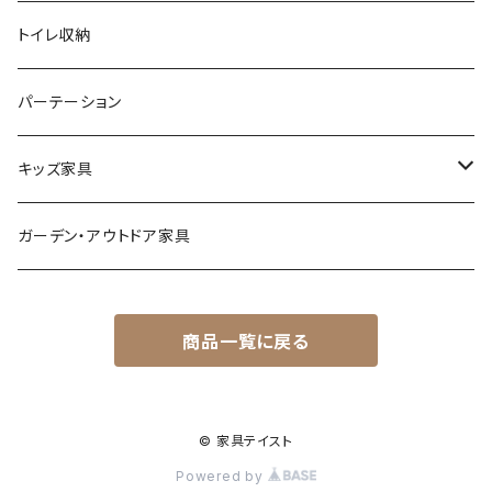
ナチュラル
その他
オフィスチェア
傘立て
トイレ収納
シンプル
パーソナルチェア
その他
パーテーション
スタイリッシュ
フォールディングチェア
キッズ家具
レトロ
玄関・エントランスチェア
プレイマット
ガーデン・アウトドア家具
カワイイ・姫系
座椅子
オモチャ・玩具
商品一覧に戻る
ベンチ
キッズチェア
ランドセル収納ラック
© 家具テイスト
Powered by