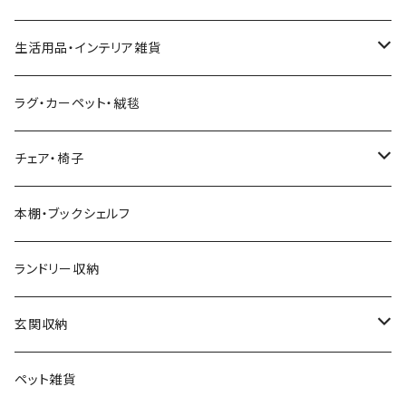
キングベッド
こたつ布団
6人用ダイニングテーブルセット
アジアン
カウチソファ・コーナーソファ
マットレス
キッチン雑貨
突っ張り収納
生活用品・インテリア雑貨
ボタニカル
オットマン
寝具
カート
ミラー・姿見
ラグ・カーペット・絨毯
モダン
電動リクライニングソファ
ディスプレイラック
ハンガーラック・ポールハンガー
チェア・椅子
カントリー
ダストボックス
スツール
本棚・ブックシェルフ
アンティーク
ハンキングラック
カウンターチェア
ランドリー収納
ヨーロピアン
プランター用品
デザイナーズチェア
玄関収納
モノトーン
クッション
ダイニングチェア
シューズラック・シューズボックス
ペット雑貨