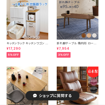
キッチンラック キッチンワゴン キ
折れ脚テーブル 楕円形 ローテ
ャスター付き 収納ラック 一人暮
ーブル センターテーブル リビン
¥17,290
¥7,954
らし スリムキッチンラック 幅30
グテーブル 天然木 幅95 3色展
cm 完成品
開
5%OFF
3%OFF
ショップに質問する