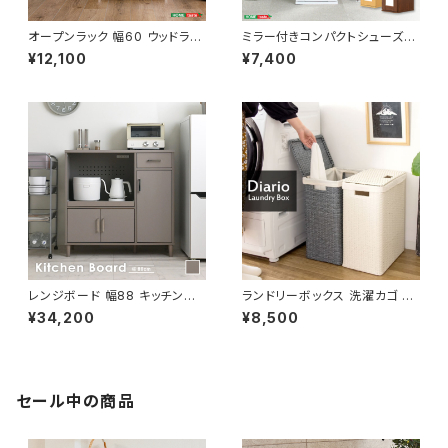
オープンラック 幅60 ウッドラッ
ミラー付きコンパクトシューズラ
ク ラック シェルフ 収納棚 マル
ック 幅29 シューズボックス シ
¥12,100
¥7,400
チキャビネット ディスプレイラッ
ューズラック 下駄箱 靴箱 玄関
ク 新生活
収納 新生活 模様替え
レンジボード 幅88 キッチンカ
ランドリーボックス 洗濯カゴ 洗
ウンター キッチンボード レンジ
濯物入れ 脱衣かご 幅36 奥行2
¥34,200
¥8,500
台 キッチン収納 食器棚 レンジ
9 高さ79 完成品 新生活 一人
収納 新生活 模様替え
暮らし ランドリー収納
セール中の商品