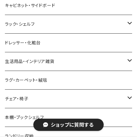
幅151～180cm
幅121～160cm
セミダブルベッド
こたつテーブル+掛け布団
北欧風・ノルディック
折りたたみテーブル
ソファベッド
ハイタイプテレビ台・壁面収納
収納付きベッド
キッチンワゴン
ダイニングテーブルセット
サイドチェスト
キャビネット・サイドボード
幅211cm以上
幅181～210cm
幅161cm以上
ダブルベッド
こたつテーブル＋掛け布団＋チェア
2人用ダイニングテーブルセット
インダストリアル
昇降式・リフティングテーブル
フロアソファ・ローソファ
伸縮テレビ台
ロフトベッド
レンジ台
ダイニングチェア・ベンチ
ハイチェスト
ラック・シェルフ
幅211cm以上
クイーンベッド
こたつテーブル
4人用ダイニングテーブルセット
フレンチカントリー
リクライニングソファ
テレビスタンド
ヘッドボード
キッチンラック
ダイニングソファ
オープンラック
ドレッサー・化粧台
キングベッド
こたつ布団
6人用ダイニングテーブルセット
アジアン
カウチソファ・コーナーソファ
マットレス
キッチン雑貨
突っ張り収納
生活用品・インテリア雑貨
ボタニカル
オットマン
寝具
カート
ミラー・姿見
ラグ・カーペット・絨毯
モダン
電動リクライニングソファ
ディスプレイラック
ハンガーラック・ポールハンガー
チェア・椅子
カントリー
ダストボックス
スツール
本棚・ブックシェルフ
ショップに質問する
アンティーク
ハンキングラック
カウンターチェア
ランドリー収納