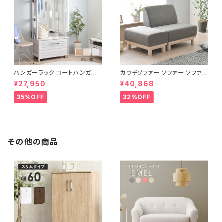
ハンガーラック コートハンガー
カウチソファー ソファー ソファ
ワードローブ フリーラック クロ
オットマン 1.5人掛 け新生活 一
¥27,950
¥40,868
ーゼット 幅80 新生活 一人暮ら
人暮らし 完成品
し
35%OFF
32%OFF
その他の商品