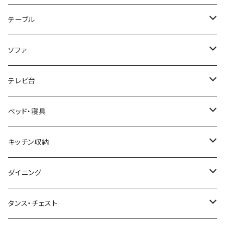
ホテルライク風インテリア
パソコンデスク・ワークデスク
テーブル
韓国インテリア
学習机・勉強机
サイズ
ソファ
幅100cm以下
和風/和モダン
収納付きデスク
ローテーブル・リビングテーブル
サイズ
テレビ台
幅101～120cm
幅90cm以下
ミッドセンチュリー
折りたたみデスク
サイドテーブル・ナイトテーブル
1人掛けソファ
サイズ
ベッド・寝具
幅121～160cm
幅91～120cm
幅90cm以下
西海岸風
サイズ
カウンターテーブル
2人掛けソファ
ロータイプテレビ台・ローボード
サイズ
キッチン収納
幅161cm以上
幅121～150cm
幅91～120cm
幅100cm以下
セミシングルショート
カフェ風
デスクワゴン
こたつ・こたつテーブル
3人掛けソファ
ミドルタイプテレビ台
ベッドフレーム
食器棚
ダイニング
幅151～180cm
幅121～150cm
幅101～120cm
シングルベッド
こたつテーブル+布団掛敷セット
ヴィンテージ
ネストテーブル
4人掛け以上のソファ
コーナーテレビ台
マット付きベッド
キッチンカウンター
ダイニングテーブル
タンス・チェスト
幅181～210cm