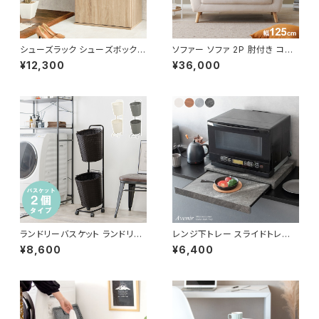
シューズラック シューズボックス
ソファー ソファ 2P 肘付き コン
下駄箱 靴箱 玄関収納 玄関整理
パクトソファ 一人暮らし おしゃ
¥12,300
¥36,000
新生活 模様替え 幅60
れ カワイイ 幅125
ランドリーバスケット ランドリー
レンジ下トレー スライドトレー
ワゴン 洗濯カゴ キャスター付 ラ
家電置き レンジボード スライド
¥8,600
¥6,400
ンドリー収納 新生活 一人暮らし
テーブル キッチン収納
幅36.5