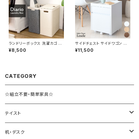
ランドリーボックス 洗濯カゴ 洗
サイドチェスト サイドワゴン デ
濯物入れ 脱衣かご 幅36 奥行2
スクチェスト デスクワゴン オフ
¥8,500
¥11,500
9 高さ79 完成品 新生活 一人
ィス収納 サイドキャビネット 新
暮らし ランドリー収納
生活 模様替え
CATEGORY
☆組立不要・簡単家具☆
テイスト
ブルックリンスタイル
机・デスク