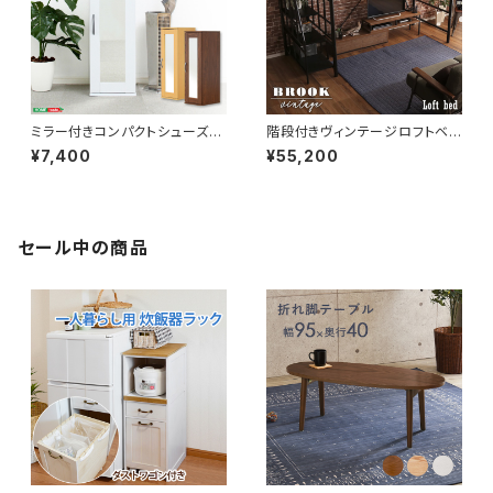
ミラー付きコンパクトシューズラ
階段付きヴィンテージロフトベッ
ック 幅29 シューズボックス シ
ド シングルベッド パイプベッド
¥7,400
¥55,200
ューズラック 下駄箱 靴箱 玄関
ロフトベッド bed ロフト ハシゴ
収納 新生活 模様替え
新生活 模様替え
セール中の商品