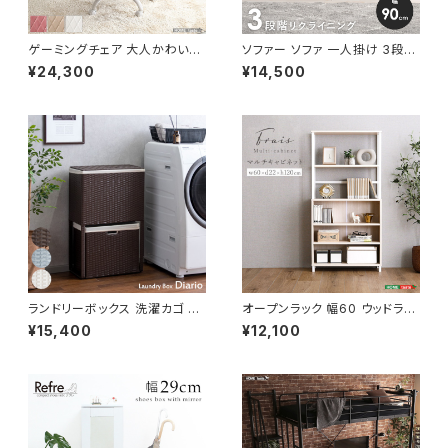
ゲーミングチェア 大人かわいい
ソファー ソファ 一人掛け 3段階
チェア エレガントチェア ワーク
リクライニング ローソファー 一
¥24,300
¥14,500
チェア オフィスチェア イス チェ
人暮らし 新生活 幅90
ア 椅子 いす デザイナーズ 新生
活 模様替え
ランドリーボックス 洗濯カゴ 幅
オープンラック 幅60 ウッドラッ
50 奥行25 高さ80 完成品 新
ク ラック シェルフ 収納棚 マル
¥15,400
¥12,100
生活 一人暮らし ランドリー収納
チキャビネット ディスプレイラッ
ク 新生活