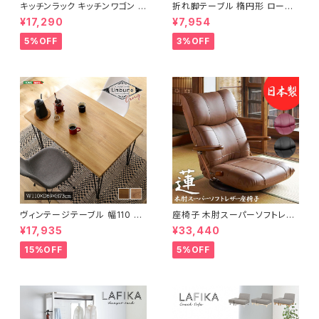
キッチンラック キッチンワゴン キ
折れ脚テーブル 楕円形 ローテ
ャスター付き 収納ラック 一人暮
ーブル センターテーブル リビン
¥17,290
¥7,954
らし スリムキッチンラック 幅30
グテーブル 天然木 幅95 3色展
cm 完成品
開
5%OFF
3%OFF
ヴィンテージテーブル 幅110 ダ
座椅子 木肘スーパーソフトレザ
イニングテーブル リビングテー
ー座椅子 リクライニング回転座
¥17,935
¥33,440
ブル サイドテーブル 新生活 模
椅子 座椅子 父の日 敬老の日
様替え
プレゼント 完成品
15%OFF
5%OFF