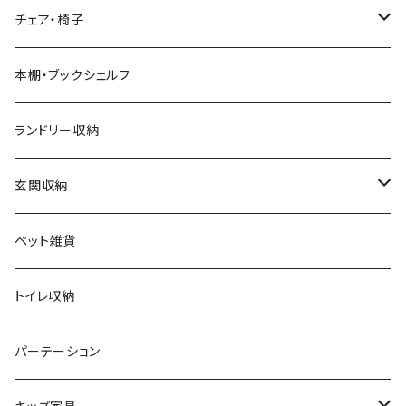
モダン
電動リクライニングソファ
ディスプレイラック
ハンガーラック・ポールハンガー
チェア・椅子
カントリー
ダストボックス
スツール
本棚・ブックシェルフ
アンティーク
ハンキングラック
カウンターチェア
ランドリー収納
ヨーロピアン
プランター用品
デザイナーズチェア
玄関収納
モノトーン
クッション
ダイニングチェア
シューズラック・シューズボックス
ペット雑貨
ナチュラル
その他
オフィスチェア
傘立て
トイレ収納
シンプル
パーソナルチェア
その他
パーテーション
スタイリッシュ
フォールディングチェア