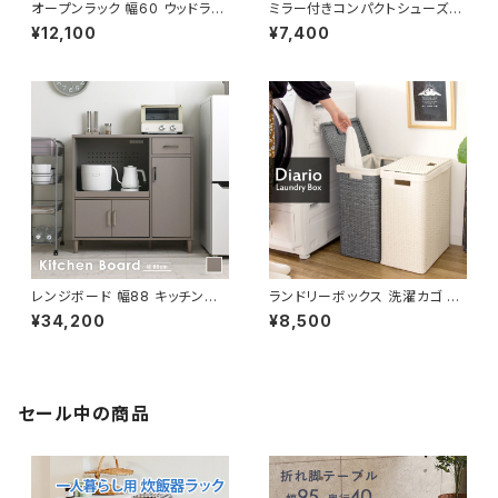
オープンラック 幅60 ウッドラッ
ミラー付きコンパクトシューズラ
ク ラック シェルフ 収納棚 マル
ック 幅29 シューズボックス シ
¥12,100
¥7,400
チキャビネット ディスプレイラッ
ューズラック 下駄箱 靴箱 玄関
ク 新生活
収納 新生活 模様替え
レンジボード 幅88 キッチンカ
ランドリーボックス 洗濯カゴ 洗
ウンター キッチンボード レンジ
濯物入れ 脱衣かご 幅36 奥行2
¥34,200
¥8,500
台 キッチン収納 食器棚 レンジ
9 高さ79 完成品 新生活 一人
収納 新生活 模様替え
暮らし ランドリー収納
セール中の商品