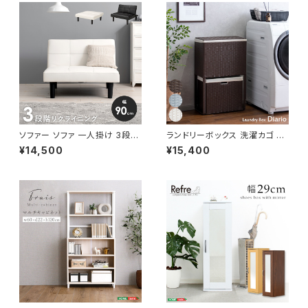
ソファー ソファ 一人掛け 3段階
ランドリーボックス 洗濯カゴ 幅
リクライニング ローソファー 一
50 奥行25 高さ80 完成品 新
¥14,500
¥15,400
人暮らし 新生活 幅90
生活 一人暮らし ランドリー収納