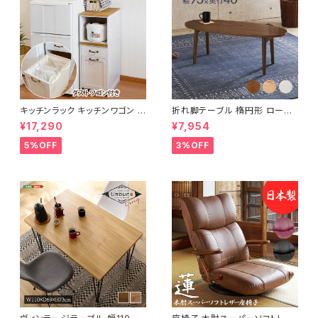
キッチンラック キッチンワゴン キ
折れ脚テーブル 楕円形 ローテ
ャスター付き 収納ラック 一人暮
ーブル センターテーブル リビン
¥17,290
¥7,954
らし スリムキッチンラック 幅30
グテーブル 天然木 幅95 3色展
cm 完成品
開
5%OFF
3%OFF