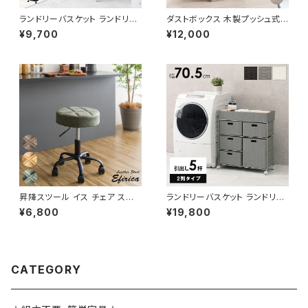
ランドリーバスケット ランドリー
ダストボックス 木製プッシュ式
ワゴン 洗濯カゴ キャスター付 ラ
ゴミ箱 スタイリッシュ ナチュラル
¥9,700
¥12,000
ンドリー収納 新生活 一人暮らし
45L対応 新生活 模様替え
幅30
昇降スツール イス チェア スツ
ランドリーバスケット ランドリー
ール 椅子 いす デザイナーズ レ
ワゴン 洗濯カゴ キャスター付 ラ
¥6,800
¥19,800
トロ ヴィンテージ
ンドリー収納 新生活 一人暮らし
幅70.5 高さ79
CATEGORY