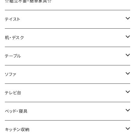
☆組立不要・簡単家具☆
テイスト
ブルックリンスタイル
机・デスク
ホテルライク風インテリア
パソコンデスク・ワークデスク
テーブル
韓国インテリア
学習机・勉強机
サイズ
ソファ
幅100cm以下
和風/和モダン
収納付きデスク
ローテーブル・リビングテーブル
サイズ
テレビ台
幅101～120cm
幅90cm以下
ミッドセンチュリー
折りたたみデスク
サイドテーブル・ナイトテーブル
1人掛けソファ
サイズ
ベッド・寝具
幅121～160cm
幅91～120cm
幅90cm以下
西海岸風
サイズ
カウンターテーブル
2人掛けソファ
ロータイプテレビ台・ローボード
サイズ
キッチン収納