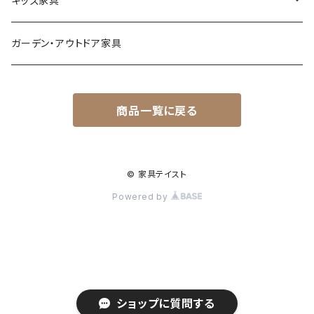
キッズ家具
レトロ
玄関・エントランスチェア
プレイマット
ガーデン・アウトドア家具
カワイイ・姫系
座椅子
オモチャ・玩具
商品一覧に戻る
ベンチ
キッズチェア
ランドセル収納ラック
© 家具テイスト
Powered by
ショップに質問する