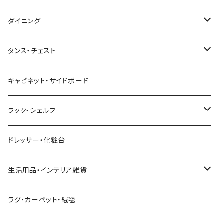
幅161cm以上
幅121～150cm
幅91～120cm
幅100cm以下
セミシングルショート
カフェ風
デスクワゴン
こたつ・こたつテーブル
3人掛けソファ
ミドルタイプテレビ台
ベッドフレーム
食器棚
ダイニング
幅151～180cm
幅121～150cm
幅101～120cm
シングルベッド
こたつテーブル+布団掛敷セット
ヴィンテージ
ネストテーブル
4人掛け以上のソファ
コーナーテレビ台
マット付きベッド
キッチンカウンター
ダイニングテーブル
タンス・チェスト
幅181～210cm
幅151～180cm
幅121～160cm
セミダブルベッド
こたつテーブル+掛け布団
北欧風・ノルディック
折りたたみテーブル
ソファベッド
ハイタイプテレビ台・壁面収納
収納付きベッド
キッチンワゴン
ダイニングテーブルセット
サイドチェスト
キャビネット・サイドボード
幅211cm以上
幅181～210cm
幅161cm以上
ダブルベッド
こたつテーブル＋掛け布団＋チェア
2人用ダイニングテーブルセット
インダストリアル
昇降式・リフティングテーブル
フロアソファ・ローソファ
伸縮テレビ台
ロフトベッド
レンジ台
ダイニングチェア・ベンチ
ハイチェスト
ラック・シェルフ
幅211cm以上
クイーンベッド
こたつテーブル
4人用ダイニングテーブルセット
フレンチカントリー
リクライニングソファ
テレビスタンド
ヘッドボード
キッチンラック
ダイニングソファ
オープンラック
ドレッサー・化粧台
キングベッド
こたつ布団
6人用ダイニングテーブルセット
アジアン
カウチソファ・コーナーソファ
マットレス
キッチン雑貨
突っ張り収納
生活用品・インテリア雑貨
ボタニカル
オットマン
寝具
カート
ミラー・姿見
ラグ・カーペット・絨毯