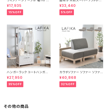
ヴィンテージテーブル 幅110 ダ
座椅子 木肘スーパーソフトレザ
イニングテーブル リビングテー
ー座椅子 リクライニング回転座
¥17,935
¥33,440
ブル サイドテーブル 新生活 模
椅子 座椅子 父の日 敬老の日
様替え
プレゼント 完成品
15%OFF
5%OFF
ハンガーラック コートハンガー
カウチソファー ソファー ソファ
ワードローブ フリーラック クロ
オットマン 1.5人掛 け新生活 一
¥27,950
¥40,868
ーゼット 幅80 新生活 一人暮ら
人暮らし 完成品
し
35%OFF
32%OFF
その他の商品