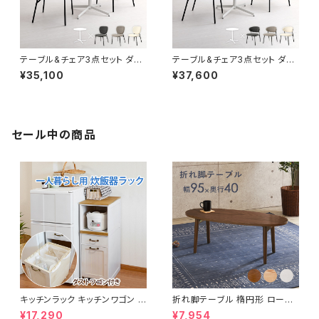
テーブル&チェア3点セット ダイ
テーブル&チェア3点セット ダイ
ニングセット カフェテーブル ダ
ニングセット カフェテーブル ダ
¥35,100
¥37,600
イニングチェア ブークレ生地 新
イニングチェア ブークレ生地 新
生活 模様替え
生活 模様替え
セール中の商品
キッチンラック キッチンワゴン キ
折れ脚テーブル 楕円形 ローテ
ャスター付き 収納ラック 一人暮
ーブル センターテーブル リビン
¥17,290
¥7,954