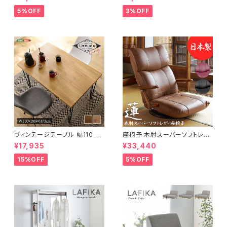
らし スリムキッチンラック 幅30
グテーブル 天然木 幅95 3色展
cm 完成品
開
5%OFF
3%OFF
ヴィンテージテーブル 幅110 ダ
座椅子 木肘スーパーソフトレザ
イニングテーブル リビングテー
ー座椅子 リクライニング回転座
¥17,935
¥33,440
ブル サイドテーブル 新生活 模
椅子 座椅子 父の日 敬老の日
様替え
プレゼント 完成品
15%OFF
5%OFF