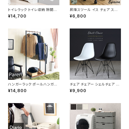
トイレラック トイレ収納 隙間収
昇降スツール イス チェア スツ
納 トイレ用品 サニタリー収納 ト
ール 椅子 いす デザイナーズ レ
¥14,700
¥6,800
イレットペーパー収納 幅45 奥
トロ ヴィンテージ
行14 完成品
ハンガーラック ポールハンガー
チェア チェアー シェルチェア リ
ハンガーラック コートハンガー
ビング ダイニング イームズデザ
¥14,800
¥9,900
洋服掛け コート掛け 幅60
イン リプロダクト品