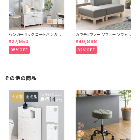
ハンガーラック コートハンガー
カウチソファー ソファー ソファ
ワードローブ フリーラック クロ
オットマン 1.5人掛 け新生活 一
¥27,950
¥40,868
ーゼット 幅80 新生活 一人暮ら
人暮らし 完成品
し
35%OFF
32%OFF
その他の商品