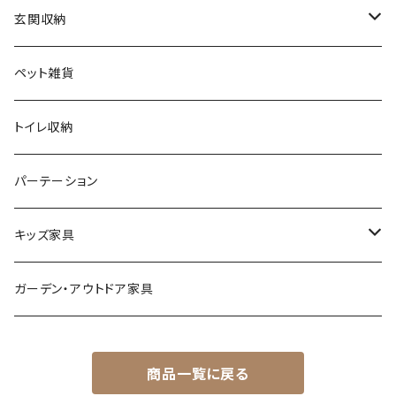
ヨーロピアン
プランター用品
デザイナーズチェア
玄関収納
モノトーン
クッション
ダイニングチェア
シューズラック・シューズボックス
ペット雑貨
ナチュラル
その他
オフィスチェア
傘立て
トイレ収納
シンプル
パーソナルチェア
その他
パーテーション
スタイリッシュ
フォールディングチェア
キッズ家具
レトロ
玄関・エントランスチェア
プレイマット
ガーデン・アウトドア家具
カワイイ・姫系
座椅子
オモチャ・玩具
商品一覧に戻る
ベンチ
キッズチェア