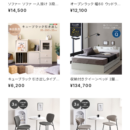
ソファー ソファ 一人掛け 3段階
オープンラック 幅60 ウッドラッ
リクライニング ローソファー 一
ク ラック シェルフ 収納棚 マル
¥14,500
¥12,100
人暮らし 新生活 幅90
チキャビネット ディスプレイラッ
ク 新生活
キューブラック 引き出しタイプ
収納付きクイーンベッド 2層式
多目的ラック ラック ボックス カ
マットレスセット ポケットコイル
¥6,200
¥134,700
ラーボックス マルチラック 組合
極厚ウレタン 収納ベッド ベッド
せ収納 新生活 模様替え
bed 8色展開 新生活 模様替え