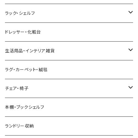
幅211cm以上
幅181～210cm
幅161cm以上
ダブルベッド
こたつテーブル＋掛け布団＋チェア
2人用ダイニングテーブルセット
インダストリアル
昇降式・リフティングテーブル
フロアソファ・ローソファ
伸縮テレビ台
ロフトベッド
レンジ台
ダイニングチェア・ベンチ
ハイチェスト
ラック・シェルフ
幅211cm以上
クイーンベッド
こたつテーブル
4人用ダイニングテーブルセット
フレンチカントリー
リクライニングソファ
テレビスタンド
ヘッドボード
キッチンラック
ダイニングソファ
オープンラック
ドレッサー・化粧台
キングベッド
こたつ布団
6人用ダイニングテーブルセット
アジアン
カウチソファ・コーナーソファ
マットレス
キッチン雑貨
突っ張り収納
生活用品・インテリア雑貨
ボタニカル
オットマン
寝具
カート
ミラー・姿見
ラグ・カーペット・絨毯
モダン
電動リクライニングソファ
ディスプレイラック
ハンガーラック・ポールハンガー
チェア・椅子
カントリー
ダストボックス
スツール
本棚・ブックシェルフ
アンティーク
ハンキングラック
カウンターチェア
ランドリー収納