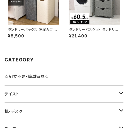
ランドリーボックス 洗濯カゴ 洗
ランドリーバスケット ランドリー
濯物入れ 脱衣かご 幅36 奥行2
ワゴン 洗濯カゴ キャスター付 ラ
¥8,500
¥21,400
9 高さ79 完成品 新生活 一人
ンドリー収納 新生活 一人暮らし
暮らし ランドリー収納
幅60.5 高さ109.5
CATEGORY
☆組立不要・簡単家具☆
テイスト
ブルックリンスタイル
机・デスク