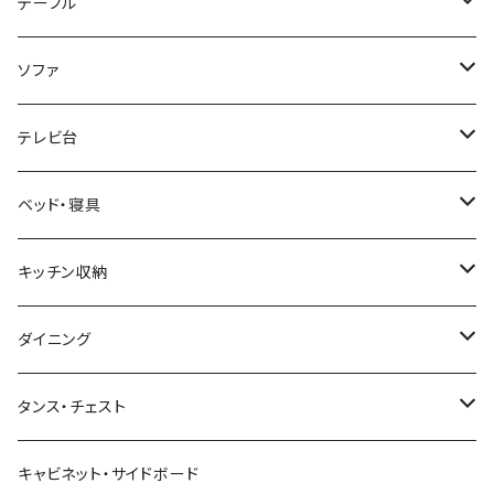
ホテルライク風インテリア
パソコンデスク・ワークデスク
テーブル
韓国インテリア
学習机・勉強机
サイズ
ソファ
幅100cm以下
和風/和モダン
収納付きデスク
ローテーブル・リビングテーブル
サイズ
テレビ台
幅101～120cm
幅90cm以下
ミッドセンチュリー
折りたたみデスク
サイドテーブル・ナイトテーブル
1人掛けソファ
サイズ
ベッド・寝具
幅121～160cm
幅91～120cm
幅90cm以下
西海岸風
サイズ
カウンターテーブル
2人掛けソファ
ロータイプテレビ台・ローボード
サイズ
キッチン収納
幅161cm以上
幅121～150cm
幅91～120cm
幅100cm以下
セミシングルショート
カフェ風
デスクワゴン
こたつ・こたつテーブル
3人掛けソファ
ミドルタイプテレビ台
ベッドフレーム
食器棚
ダイニング
幅151～180cm
幅121～150cm
幅101～120cm
シングルベッド
こたつテーブル+布団掛敷セット
ヴィンテージ
ネストテーブル
4人掛け以上のソファ
コーナーテレビ台
マット付きベッド
キッチンカウンター
ダイニングテーブル
タンス・チェスト
幅181～210cm
幅151～180cm
幅121～160cm
セミダブルベッド
こたつテーブル+掛け布団
北欧風・ノルディック
折りたたみテーブル
ソファベッド
ハイタイプテレビ台・壁面収納
収納付きベッド
キッチンワゴン
ダイニングテーブルセット
サイドチェスト
キャビネット・サイドボード