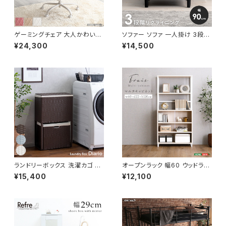
ゲーミングチェア 大人かわいい
ソファー ソファ 一人掛け 3段階
チェア エレガントチェア ワーク
リクライニング ローソファー 一
¥24,300
¥14,500
チェア オフィスチェア イス チェ
人暮らし 新生活 幅90
ア 椅子 いす デザイナーズ 新生
活 模様替え
ランドリーボックス 洗濯カゴ 幅
オープンラック 幅60 ウッドラッ
50 奥行25 高さ80 完成品 新
ク ラック シェルフ 収納棚 マル
¥15,400
¥12,100
生活 一人暮らし ランドリー収納
チキャビネット ディスプレイラッ
ク 新生活