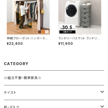
伸縮クローゼット ハンガーラッ
ランドリーバスケット ランドリー
ク コートハンガー ワードローブ
ワゴン 洗濯カゴ キャスター付 ラ
¥23,400
¥11,900
フリーラック クローゼット 高さ1
ンドリー収納 新生活 一人暮らし
70
幅30.5 高さ85
CATEGORY
☆組立不要・簡単家具☆
テイスト
ブルックリンスタイル
机・デスク