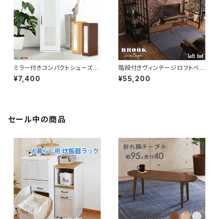
ミラー付きコンパクトシューズラ
階段付きヴィンテージロフトベッ
ック 幅29 シューズボックス シ
ド シングルベッド パイプベッド
¥7,400
¥55,200
ューズラック 下駄箱 靴箱 玄関
ロフトベッド bed ロフト ハシゴ
収納 新生活 模様替え
新生活 模様替え
セール中の商品