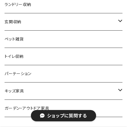
アンティーク
ハンキングラック
カウンターチェア
ランドリー収納
ヨーロピアン
プランター用品
デザイナーズチェア
玄関収納
モノトーン
クッション
ダイニングチェア
シューズラック・シューズボックス
ペット雑貨
ナチュラル
その他
オフィスチェア
傘立て
トイレ収納
シンプル
パーソナルチェア
その他
パーテーション
スタイリッシュ
フォールディングチェア
キッズ家具
レトロ
玄関・エントランスチェア
プレイマット
ガーデン・アウトドア家具
ショップに質問する
カワイイ・姫系
座椅子
オモチャ・玩具