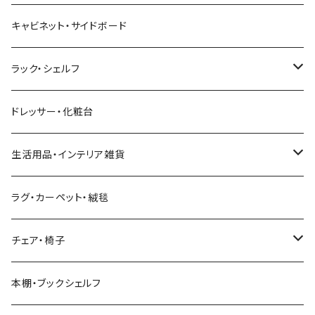
幅181～210cm
幅151～180cm
幅121～160cm
セミダブルベッド
こたつテーブル+掛け布団
北欧風・ノルディック
折りたたみテーブル
ソファベッド
ハイタイプテレビ台・壁面収納
収納付きベッド
キッチンワゴン
ダイニングテーブルセット
サイドチェスト
キャビネット・サイドボード
幅211cm以上
幅181～210cm
幅161cm以上
ダブルベッド
こたつテーブル＋掛け布団＋チェア
2人用ダイニングテーブルセット
インダストリアル
昇降式・リフティングテーブル
フロアソファ・ローソファ
伸縮テレビ台
ロフトベッド
レンジ台
ダイニングチェア・ベンチ
ハイチェスト
ラック・シェルフ
幅211cm以上
クイーンベッド
こたつテーブル
4人用ダイニングテーブルセット
フレンチカントリー
リクライニングソファ
テレビスタンド
ヘッドボード
キッチンラック
ダイニングソファ
オープンラック
ドレッサー・化粧台
キングベッド
こたつ布団
6人用ダイニングテーブルセット
アジアン
カウチソファ・コーナーソファ
マットレス
キッチン雑貨
突っ張り収納
生活用品・インテリア雑貨
ボタニカル
オットマン
寝具
カート
ミラー・姿見
ラグ・カーペット・絨毯
モダン
電動リクライニングソファ
ディスプレイラック
ハンガーラック・ポールハンガー
チェア・椅子
カントリー
ダストボックス
スツール
本棚・ブックシェルフ