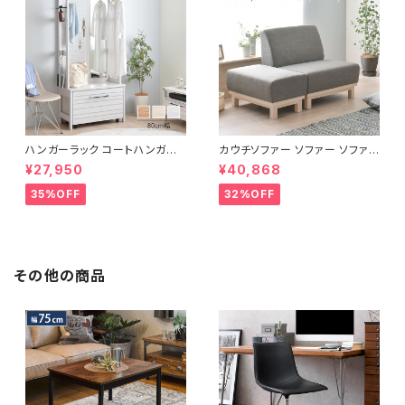
ハンガーラック コートハンガー
カウチソファー ソファー ソファ
ワードローブ フリーラック クロ
オットマン 1.5人掛 け新生活 一
¥27,950
¥40,868
ーゼット 幅80 新生活 一人暮ら
人暮らし 完成品
し
35%OFF
32%OFF
その他の商品