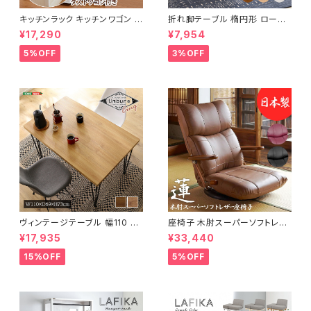
キッチンラック キッチンワゴン キ
折れ脚テーブル 楕円形 ローテ
ャスター付き 収納ラック 一人暮
ーブル センターテーブル リビン
¥17,290
¥7,954
らし スリムキッチンラック 幅30
グテーブル 天然木 幅95 3色展
cm 完成品
開
5%OFF
3%OFF
ヴィンテージテーブル 幅110 ダ
座椅子 木肘スーパーソフトレザ
イニングテーブル リビングテー
ー座椅子 リクライニング回転座
¥17,935
¥33,440
ブル サイドテーブル 新生活 模
椅子 座椅子 父の日 敬老の日
様替え
プレゼント 完成品
15%OFF
5%OFF