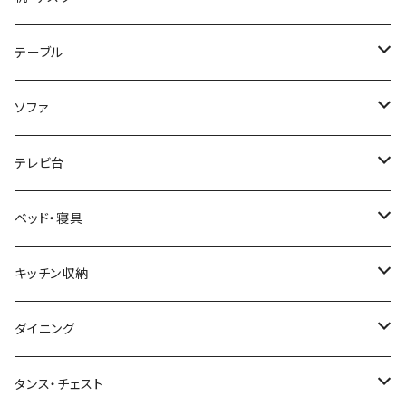
ホテルライク風インテリア
パソコンデスク・ワークデスク
テーブル
韓国インテリア
学習机・勉強机
サイズ
ソファ
幅100cm以下
和風/和モダン
収納付きデスク
ローテーブル・リビングテーブル
サイズ
テレビ台
幅101～120cm
幅90cm以下
ミッドセンチュリー
折りたたみデスク
サイドテーブル・ナイトテーブル
1人掛けソファ
サイズ
ベッド・寝具
幅121～160cm
幅91～120cm
幅90cm以下
西海岸風
サイズ
カウンターテーブル
2人掛けソファ
ロータイプテレビ台・ローボード
サイズ
キッチン収納
幅161cm以上
幅121～150cm
幅91～120cm
幅100cm以下
セミシングルショート
カフェ風
デスクワゴン
こたつ・こたつテーブル
3人掛けソファ
ミドルタイプテレビ台
ベッドフレーム
食器棚
ダイニング
幅151～180cm
幅121～150cm
幅101～120cm
シングルベッド
こたつテーブル+布団掛敷セット
ヴィンテージ
ネストテーブル
4人掛け以上のソファ
コーナーテレビ台
マット付きベッド
キッチンカウンター
ダイニングテーブル
タンス・チェスト