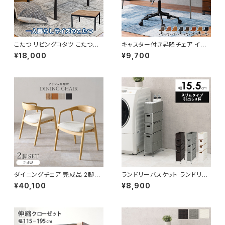
こたつ リビングコタツ こたつテ
キャスター付き昇降チェア イス
ーブル カジュアルコタツ ローテ
椅子 オシャレ 本革調 チェア チ
¥18,000
¥9,700
ーブル リビングテーブル 木製
ェアー ワークチェア オフィスチ
幅75cm
ェア ヴィンテージ デザイナーズ
ダイニングチェア 完成品 2脚セ
ランドリーバスケット ランドリー
ット チェア チェアー イス 椅子
ワゴン 洗濯カゴ キャスター付 ラ
¥40,100
¥8,900
リビング ダイニング 新生活 模
ンドリー収納 新生活 一人暮らし
様替え
幅15.5 高さ80