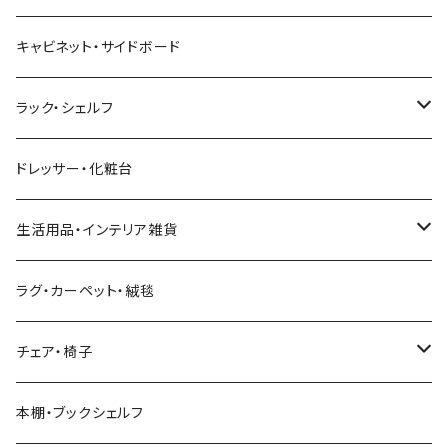
幅181～210cm
幅151～180cm
幅121～160cm
セミダブルベッド
こたつテーブル+掛け布団
北欧風・ノルディック
折りたたみテーブル
ソファベッド
ハイタイプテレビ台・壁面収納
収納付きベッド
キッチンワゴン
ダイニングテーブルセット
サイドチェスト
キャビネット・サイドボード
幅211cm以上
幅181～210cm
幅161cm以上
ダブルベッド
こたつテーブル＋掛け布団＋チェア
2人用ダイニングテーブルセット
インダストリアル
昇降式・リフティングテーブル
フロアソファ・ローソファ
伸縮テレビ台
ロフトベッド
レンジ台
ダイニングチェア・ベンチ
ハイチェスト
ラック・シェルフ
幅211cm以上
クイーンベッド
こたつテーブル
4人用ダイニングテーブルセット
フレンチカントリー
リクライニングソファ
テレビスタンド
ヘッドボード
キッチンラック
ダイニングソファ
オープンラック
ドレッサー・化粧台
キングベッド
こたつ布団
6人用ダイニングテーブルセット
アジアン
カウチソファ・コーナーソファ
マットレス
キッチン雑貨
突っ張り収納
生活用品・インテリア雑貨
ボタニカル
オットマン
寝具
カート
ミラー・姿見
ラグ・カーペット・絨毯
モダン
電動リクライニングソファ
ディスプレイラック
ハンガーラック・ポールハンガー
チェア・椅子
カントリー
ダストボックス
スツール
本棚・ブックシェルフ