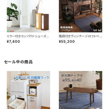
ミラー付きコンパクトシューズラ
階段付きヴィンテージロフトベッ
ック 幅29 シューズボックス シ
ド シングルベッド パイプベッド
¥7,400
¥55,200
ューズラック 下駄箱 靴箱 玄関
ロフトベッド bed ロフト ハシゴ
収納 新生活 模様替え
新生活 模様替え
セール中の商品