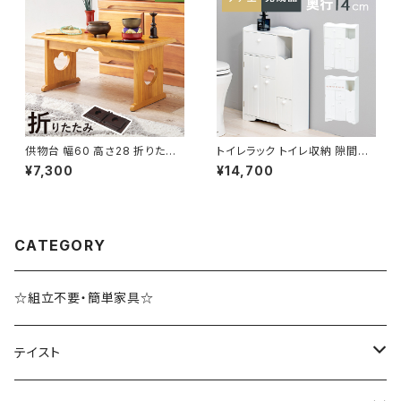
供物台 幅60 高さ28 折りたた
トイレラック トイレ収納 隙間収
み式 供養机 お供え机 お供え台
納 トイレ用品 サニタリー収納 ト
¥7,300
¥14,700
御供物台 お経 仏壇 仏事 仏具
イレットペーパー収納 幅45 奥
経机 葬儀 法事 お供え物 桐材
行14 完成品
CATEGORY
☆組立不要・簡単家具☆
テイスト