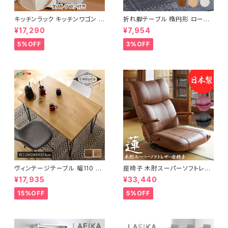
キッチンラック キッチンワゴン キ
折れ脚テーブル 楕円形 ローテ
ャスター付き 収納ラック 一人暮
ーブル センターテーブル リビン
¥17,290
¥7,954
らし スリムキッチンラック 幅30
グテーブル 天然木 幅95 3色展
cm 完成品
開
5%OFF
3%OFF
ヴィンテージテーブル 幅110 ダ
座椅子 木肘スーパーソフトレザ
イニングテーブル リビングテー
ー座椅子 リクライニング回転座
¥17,935
¥33,440
ブル サイドテーブル 新生活 模
椅子 座椅子 父の日 敬老の日
様替え
プレゼント 完成品
15%OFF
5%OFF