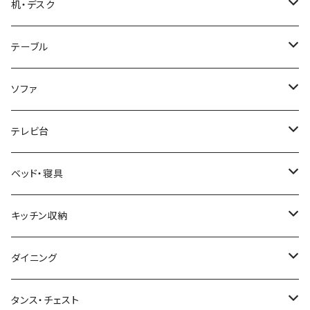
ブルックリンスタイル
机・デスク
ホテルライク風インテリア
パソコンデスク・ワークデスク
テーブル
韓国インテリア
学習机・勉強机
サイズ
ソファ
幅100cm以下
和風/和モダン
収納付きデスク
ローテーブル・リビングテーブル
サイズ
テレビ台
幅101～120cm
幅90cm以下
ミッドセンチュリー
折りたたみデスク
サイドテーブル・ナイトテーブル
1人掛けソファ
サイズ
ベッド・寝具
幅121～160cm
幅91～120cm
幅90cm以下
西海岸風
サイズ
カウンターテーブル
2人掛けソファ
ロータイプテレビ台・ローボード
サイズ
キッチン収納
幅161cm以上
幅121～150cm
幅91～120cm
幅100cm以下
セミシングルショート
カフェ風
デスクワゴン
こたつ・こたつテーブル
3人掛けソファ
ミドルタイプテレビ台
ベッドフレーム
食器棚
ダイニング
幅151～180cm
幅121～150cm
幅101～120cm
シングルベッド
こたつテーブル+布団掛敷セット
ヴィンテージ
ネストテーブル
4人掛け以上のソファ
コーナーテレビ台
マット付きベッド
キッチンカウンター
ダイニングテーブル
タンス・チェスト