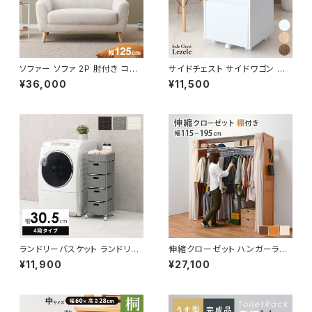
ソファー ソファ 2P 肘付き コン
サイドチェスト サイドワゴン デ
パクトソファ 一人暮らし おしゃ
スクチェスト デスクワゴン オフ
¥36,000
¥11,500
れ カワイイ 幅125
ィス収納 サイドキャビネット 新
生活 模様替え
ランドリーバスケット ランドリー
伸縮クローゼット ハンガーラッ
ワゴン 洗濯カゴ キャスター付 ラ
ク コートハンガー ワードローブ
¥11,900
¥27,100
ンドリー収納 新生活 一人暮らし
フリーラック クローゼット 高さ1
幅30.5 高さ85
94