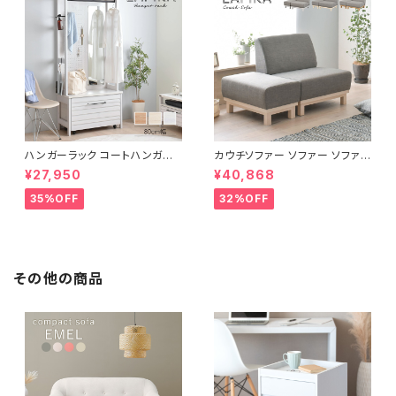
ハンガーラック コートハンガー
カウチソファー ソファー ソファ
ワードローブ フリーラック クロ
オットマン 1.5人掛 け新生活 一
¥27,950
¥40,868
ーゼット 幅80 新生活 一人暮ら
人暮らし 完成品
し
35%OFF
32%OFF
その他の商品