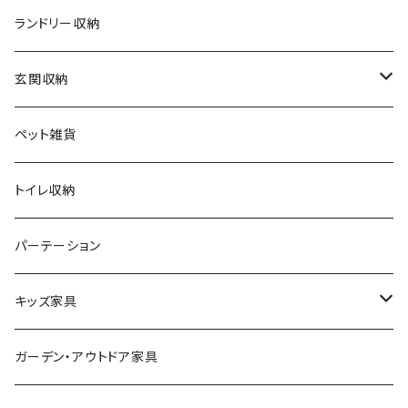
アンティーク
ハンキングラック
カウンターチェア
ランドリー収納
ヨーロピアン
プランター用品
デザイナーズチェア
玄関収納
モノトーン
クッション
ダイニングチェア
シューズラック・シューズボックス
ペット雑貨
ナチュラル
その他
オフィスチェア
傘立て
トイレ収納
シンプル
パーソナルチェア
その他
パーテーション
スタイリッシュ
フォールディングチェア
キッズ家具
レトロ
玄関・エントランスチェア
プレイマット
ガーデン・アウトドア家具