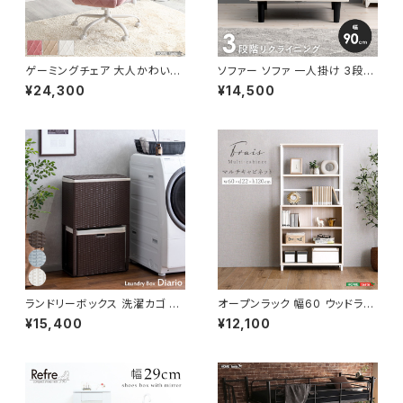
ゲーミングチェア 大人かわいい
ソファー ソファ 一人掛け 3段階
チェア エレガントチェア ワーク
リクライニング ローソファー 一
¥24,300
¥14,500
チェア オフィスチェア イス チェ
人暮らし 新生活 幅90
ア 椅子 いす デザイナーズ 新生
活 模様替え
ランドリーボックス 洗濯カゴ 幅
オープンラック 幅60 ウッドラッ
50 奥行25 高さ80 完成品 新
ク ラック シェルフ 収納棚 マル
¥15,400
¥12,100
生活 一人暮らし ランドリー収納
チキャビネット ディスプレイラッ
ク 新生活