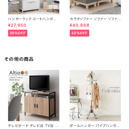
ハンガーラック コートハンガー
カウチソファー ソファー ソファ
ワードローブ フリーラック クロ
オットマン 1.5人掛 け新生活 一
¥27,950
¥40,868
ーゼット 幅80 新生活 一人暮ら
人暮らし 完成品
し
35%OFF
32%OFF
その他の商品
テレビボード テレビ台 TV台 テ
ポールハンガー パイプハンガー