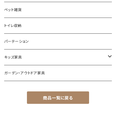
モノトーン
クッション
ダイニングチェア
シューズラック・シューズボックス
ペット雑貨
ナチュラル
その他
オフィスチェア
傘立て
トイレ収納
シンプル
パーソナルチェア
その他
パーテーション
スタイリッシュ
フォールディングチェア
キッズ家具
レトロ
玄関・エントランスチェア
プレイマット
ガーデン・アウトドア家具
カワイイ・姫系
座椅子
オモチャ・玩具
商品一覧に戻る
ベンチ
キッズチェア