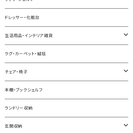
幅211cm以上
クイーンベッド
こたつテーブル
4人用ダイニングテーブルセット
フレンチカントリー
リクライニングソファ
テレビスタンド
ヘッドボード
キッチンラック
ダイニングソファ
オープンラック
ドレッサー・化粧台
キングベッド
こたつ布団
6人用ダイニングテーブルセット
アジアン
カウチソファ・コーナーソファ
マットレス
キッチン雑貨
突っ張り収納
生活用品・インテリア雑貨
ボタニカル
オットマン
寝具
カート
ミラー・姿見
ラグ・カーペット・絨毯
モダン
電動リクライニングソファ
ディスプレイラック
ハンガーラック・ポールハンガー
チェア・椅子
カントリー
ダストボックス
スツール
本棚・ブックシェルフ
アンティーク
ハンキングラック
カウンターチェア
ランドリー収納
ヨーロピアン
プランター用品
デザイナーズチェア
玄関収納