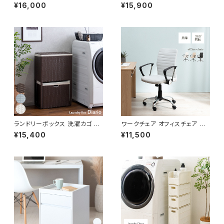
レビラック TVラック 幅80 高さ
ハンガーラック コートハンガー
¥16,000
¥15,900
70
ポールスタンド ハンガーポール
帽子掛け 衣類収納
ランドリーボックス 洗濯カゴ 幅
ワークチェア オフィスチェア イ
50 奥行25 高さ80 完成品 新
ス チェア 椅子 いす デザイナー
¥15,400
¥11,500
生活 一人暮らし ランドリー収納
ズ