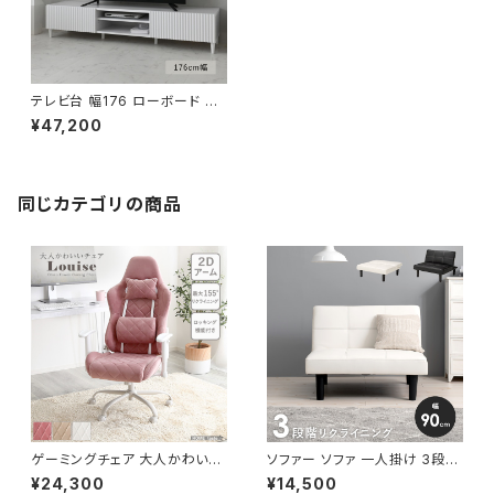
テレビ台 幅176 ローボード テ
レビボード テレビラック TV台
¥47,200
TVボード 新生活 一人暮らし
同じカテゴリの商品
ゲーミングチェア 大人かわいい
ソファー ソファ 一人掛け 3段階
チェア エレガントチェア ワーク
リクライニング ローソファー 一
¥24,300
¥14,500
チェア オフィスチェア イス チェ
人暮らし 新生活 幅90