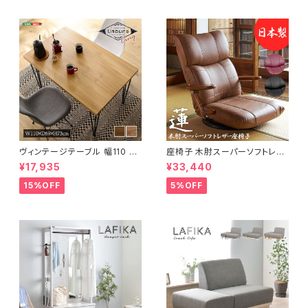
ヴィンテージテーブル 幅110 ダ
座椅子 木肘スーパーソフトレザ
イニングテーブル リビングテー
ー座椅子 リクライニング回転座
¥17,935
¥33,440
ブル サイドテーブル 新生活 模
椅子 座椅子 父の日 敬老の日
様替え
プレゼント 完成品
15%OFF
5%OFF