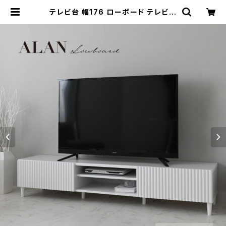
テレビ台 幅176 ローボード テレビボ
ード テレビラック TV台 TVボード 新
生活 一人暮らし | 家具テイスト