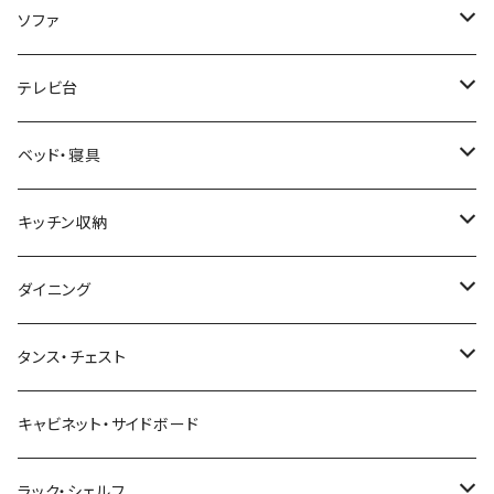
韓国インテリア
学習机・勉強机
サイズ
ソファ
幅100cm以下
和風/和モダン
収納付きデスク
ローテーブル・リビングテーブル
サイズ
テレビ台
幅101～120cm
幅90cm以下
ミッドセンチュリー
折りたたみデスク
サイドテーブル・ナイトテーブル
1人掛けソファ
サイズ
ベッド・寝具
幅121～160cm
幅91～120cm
幅90cm以下
西海岸風
サイズ
カウンターテーブル
2人掛けソファ
ロータイプテレビ台・ローボード
サイズ
キッチン収納
幅161cm以上
幅121～150cm
幅91～120cm
幅100cm以下
セミシングルショート
カフェ風
デスクワゴン
こたつ・こたつテーブル
3人掛けソファ
ミドルタイプテレビ台
ベッドフレーム
食器棚
ダイニング
幅151～180cm
幅121～150cm
幅101～120cm
シングルベッド
こたつテーブル+布団掛敷セット
ヴィンテージ
ネストテーブル
4人掛け以上のソファ
コーナーテレビ台
マット付きベッド
キッチンカウンター
ダイニングテーブル
タンス・チェスト
幅181～210cm
幅151～180cm
幅121～160cm
セミダブルベッド
こたつテーブル+掛け布団
北欧風・ノルディック
折りたたみテーブル
ソファベッド
ハイタイプテレビ台・壁面収納
収納付きベッド
キッチンワゴン
ダイニングテーブルセット
サイドチェスト
キャビネット・サイドボード
幅211cm以上
幅181～210cm
幅161cm以上
ダブルベッド
こたつテーブル＋掛け布団＋チェア
2人用ダイニングテーブルセット
インダストリアル
昇降式・リフティングテーブル
フロアソファ・ローソファ
伸縮テレビ台
ロフトベッド
レンジ台
ダイニングチェア・ベンチ
ハイチェスト
ラック・シェルフ