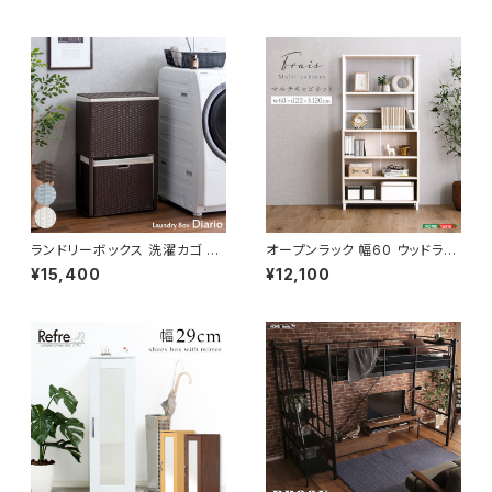
ア 椅子 いす デザイナーズ 新生
活 模様替え
ランドリーボックス 洗濯カゴ 幅
オープンラック 幅60 ウッドラッ
50 奥行25 高さ80 完成品 新
ク ラック シェルフ 収納棚 マル
¥15,400
¥12,100
生活 一人暮らし ランドリー収納
チキャビネット ディスプレイラッ
ク 新生活