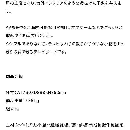
屋の主役となり、海外インテリアのような垢抜けた印象を与えま
す。
AV機器を2台収納可能な可動棚と、本やゲームなどをざっくりと
収納できる幅広い引出し。
シンプルでありながら、テレビまわりの散らかりがちな小物をすっ
きり収納できるテレビボードです。
商品詳細
外寸：W1760×D398×H350mm
商品重量：27.5kg
組立式
主材:[本体]プリント紙化粧繊維板、[扉・前板]合成樹脂化粧繊維