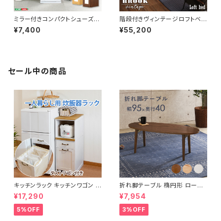
ミラー付きコンパクトシューズラ
階段付きヴィンテージロフトベッ
ック 幅29 シューズボックス シ
ド シングルベッド パイプベッド
¥7,400
¥55,200
ューズラック 下駄箱 靴箱 玄関
ロフトベッド bed ロフト ハシゴ
収納 新生活 模様替え
新生活 模様替え
セール中の商品
キッチンラック キッチンワゴン キ
折れ脚テーブル 楕円形 ローテ
ャスター付き 収納ラック 一人暮
ーブル センターテーブル リビン
¥17,290
¥7,954
らし スリムキッチンラック 幅30
グテーブル 天然木 幅95 3色展
cm 完成品
開
5%OFF
3%OFF