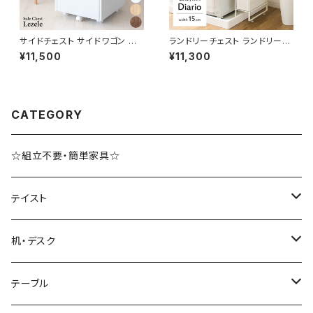
サイドチェスト サイドワゴン デ
ランドリーチェスト ランドリーワ
スクチェスト デスクワゴン オフ
ゴン 幅15 奥行30 高さ83 完成
¥11,500
¥11,300
ィス収納 サイドキャビネット 新
品 新生活 一人暮らし ランドリ
生活 模様替え
ー収納
CATEGORY
☆組立不要・簡単家具☆
テイスト
ブルックリンスタイル
机・デスク
ホテルライク風インテリア
パソコンデスク・ワークデスク
テーブル