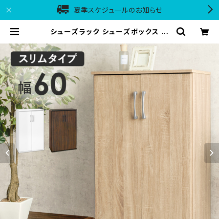
夏季スケジュールのお知らせ
シューズラック シューズボックス 下
駄箱 靴箱 玄関収納 玄関整理 新生活
模様替え 幅60 | 家具テイスト