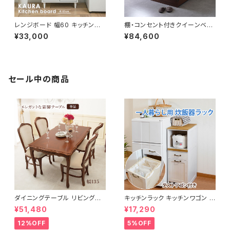
レンジボード 幅60 キッチンラッ
棚・コンセント付きクイーンベッ
ク キャビネット サイドキャビネッ
ド グレーマットレスセット ポケッ
¥33,000
¥84,600
ト キッチンキャビネット 食器棚
トコイル 3Ｄメッシュ 収納ベッド
キッチン収納 新生活 模様替え
ベッド bed 8色展開 新生活 模
様替え
セール中の商品
ダイニングテーブル リビングテ
キッチンラック キッチンワゴン キ
ーブル テーブル 天然木 マホガ
ャスター付き 収納ラック 一人暮
¥51,480
¥17,290
ニー材 エレガント 手彫り 猫脚
らし スリムキッチンラック 幅30
家具 幅135
cm 完成品
12%OFF
5%OFF