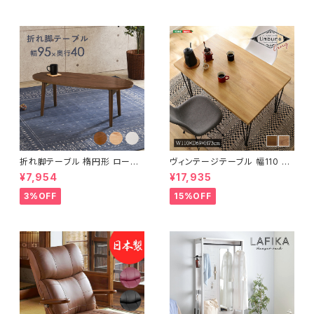
折れ脚テーブル 楕円形 ローテ
ヴィンテージテーブル 幅110 ダ
ーブル センターテーブル リビン
イニングテーブル リビングテー
¥7,954
¥17,935
グテーブル 天然木 幅95 3色展
ブル サイドテーブル 新生活 模
開
様替え
3%OFF
15%OFF