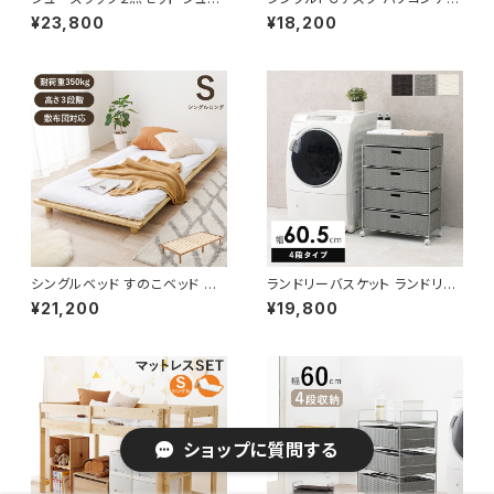
ズボックス 下駄箱 靴箱 玄関収
ク デスク 勉強机 ワーク デスク
¥23,800
¥18,200
納 新生活 模様替え 幅60
机 書斎机 幅90
シングルベッド すのこベッド 床
ランドリーバスケット ランドリー
面高さ調節可能 ロングサイズ
ワゴン 洗濯カゴ キャスター付 ラ
¥21,200
¥19,800
パイン材 ベッド 敷布団対応 新
ンドリー収納 新生活 一人暮らし
生活 模様替え
幅60.5 高さ85
ショップに質問する