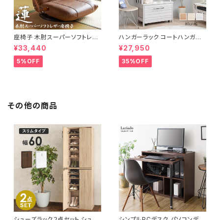
座椅子 木肘スーパーソフトレザ
ハンガーラック コートハンガー
ー座椅子 リクライニング回転座
ワードローブ フリーラック クロ
¥33,440
¥27,950
椅子 座椅子 父の日 敬老の日
ーゼット 幅80 新生活 一人暮ら
プレゼント 完成品
し
5%OFF
35%OFF
その他の商品
シューズラック２点セット シュー
シンプルPCデスク パソコンデス