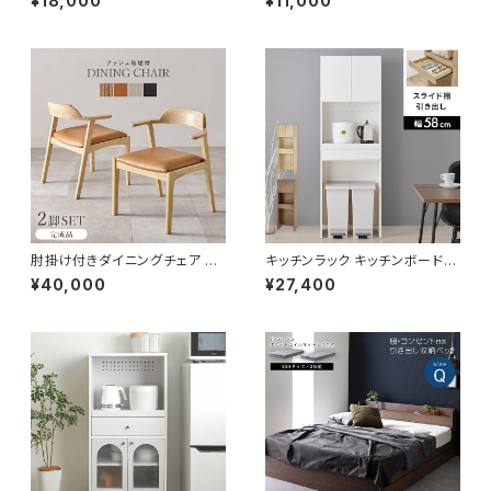
¥18,000
¥11,000
グテーブル 天然木 幅100
シェルフ マルチラック 下駄箱 靴
箱 玄関収納 新生活 模様替え
肘掛け付きダイニングチェア 完
キッチンラック キッチンボード
成品 2脚セット チェア チェアー
キッチン収納 家電ラック 幅58
¥40,000
¥27,400
イス 椅子 リビング ダイニング
高さ172 新生活 一人暮らし
新生活 模様替え