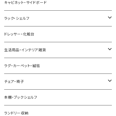
こたつテーブル+掛け布団
北欧風・ノルディック
折りたたみテーブル
ソファベッド
ハイタイプテレビ台・壁面収納
収納付きベッド
キッチンワゴン
ダイニングテーブルセット
サイドチェスト
キャビネット・サイドボード
幅211cm以上
幅181～210cm
幅161cm以上
ダブルベッド
こたつテーブル＋掛け布団＋チェア
2人用ダイニングテーブルセット
インダストリアル
昇降式・リフティングテーブル
フロアソファ・ローソファ
伸縮テレビ台
ロフトベッド
レンジ台
ダイニングチェア・ベンチ
ハイチェスト
ラック・シェルフ
幅211cm以上
クイーンベッド
こたつテーブル
4人用ダイニングテーブルセット
フレンチカントリー
リクライニングソファ
テレビスタンド
ヘッドボード
キッチンラック
ダイニングソファ
オープンラック
ドレッサー・化粧台
キングベッド
こたつ布団
6人用ダイニングテーブルセット
アジアン
カウチソファ・コーナーソファ
マットレス
キッチン雑貨
突っ張り収納
生活用品・インテリア雑貨
ボタニカル
オットマン
寝具
カート
ミラー・姿見
ラグ・カーペット・絨毯
モダン
電動リクライニングソファ
ディスプレイラック
ハンガーラック・ポールハンガー
チェア・椅子
カントリー
ダストボックス
スツール
本棚・ブックシェルフ
アンティーク
ハンキングラック
カウンターチェア
ランドリー収納