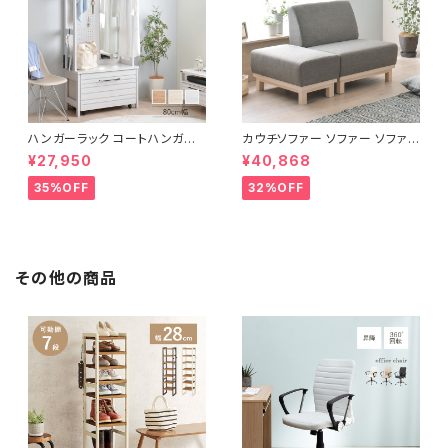
ハンガーラック コートハンガー
カウチソファー ソファー ソファ
ワードローブ フリーラック クロ
オットマン 1.5人掛 け新生活 一
¥27,950
¥40,868
ーゼット 幅80 新生活 一人暮ら
人暮らし 完成品
し
35%OFF
32%OFF
その他の商品