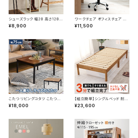
シューズラック 幅28 高さ128
ワークチェア オフィスチェア イ
シューズボックス オープンラック
ス チェア 椅子 いす デザイナー
¥8,900
¥11,500
シェルフ マルチラック 下駄箱 靴
ズ
箱 玄関収納 新生活 模様替え
こたつ リビングコタツ こたつテ
【組立簡単】シングルベッド 耐荷
ーブル カジュアルコタツ ローテ
重200kg 天然木 ベッド bed
¥18,000
¥23,600
ーブル リビングテーブル 木製
一人暮らし 3色展開 新生活 模
幅75cm
様替え