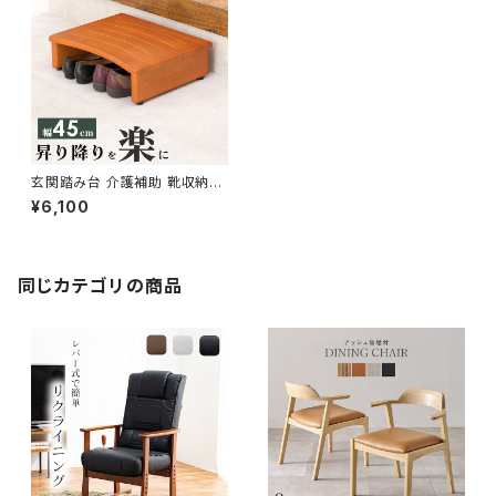
玄関踏み台 介護補助 靴収納可
踏み台 ステップ台 下駄箱 くつ
¥6,100
収納台 玄関収納 新生活 一人暮
らし 幅45 奥行35 高さ13.5
同じカテゴリの商品