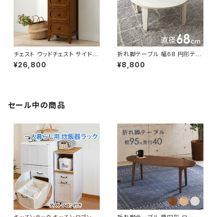
チェスト ウッドチェスト サイドチ
折れ脚テーブル 幅68 円形テー
ェスト レトロ 幅42 奥行32 高
ブル ローテーブル センターテー
¥26,800
¥8,800
さ100 新生活 模様替え
ブル リビングテーブル 新生活
模様替え
セール中の商品