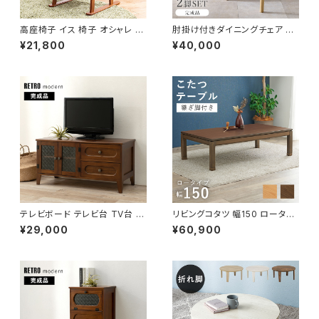
高座椅子 イス 椅子 オシャレ チ
肘掛け付きダイニングチェア 完
ェア チェアー リクライニング 無
成品 2脚セット チェア チェアー
¥21,800
¥40,000
段階調節
イス 椅子 リビング ダイニング
新生活 模様替え
テレビボード テレビ台 TV台 リ
リビングコタツ 幅150 ロータイ
ビングボード レトロ 幅90 奥行
プ 継脚付き こたつ カジュアルコ
¥29,000
¥60,900
40 高さ45
タツ こたつテーブル ローテーブ
ル リビングテーブル 天然木 一
人暮らし 新生活