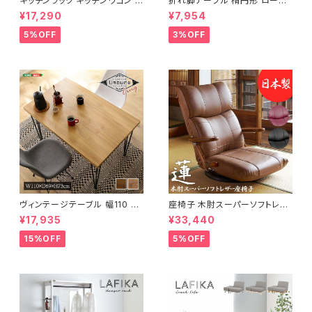
キッチンラック キッチンワゴン キ
折れ脚テーブル 楕円形 ローテ
ャスター付き 収納ラック 一人暮
ーブル センターテーブル リビン
¥17,290
¥7,954
らし スリムキッチンラック 幅30
グテーブル 天然木 幅95 3色展
cm 完成品
開
5%OFF
3%OFF
ヴィンテージテーブル 幅110 ダ
座椅子 木肘スーパーソフトレザ
イニングテーブル リビングテー
ー座椅子 リクライニング回転座
¥17,935
¥33,440
ブル サイドテーブル 新生活 模
椅子 座椅子 父の日 敬老の日
様替え
プレゼント 完成品
15%OFF
5%OFF