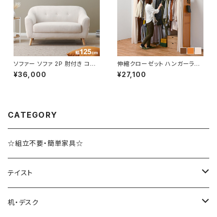
ソファー ソファ 2P 肘付き コン
伸縮クローゼット ハンガーラッ
パクトソファ 一人暮らし おしゃ
ク コートハンガー ワードローブ
¥36,000
¥27,100
れ カワイイ 幅125
フリーラック クローゼット 高さ1
94
CATEGORY
☆組立不要・簡単家具☆
テイスト
ブルックリンスタイル
机・デスク