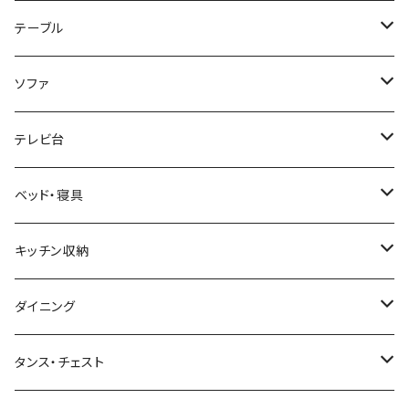
ホテルライク風インテリア
パソコンデスク・ワークデスク
テーブル
韓国インテリア
学習机・勉強机
サイズ
ソファ
幅100cm以下
和風/和モダン
収納付きデスク
ローテーブル・リビングテーブル
サイズ
テレビ台
幅101～120cm
幅90cm以下
ミッドセンチュリー
折りたたみデスク
サイドテーブル・ナイトテーブル
1人掛けソファ
サイズ
ベッド・寝具
幅121～160cm
幅91～120cm
幅90cm以下
西海岸風
サイズ
カウンターテーブル
2人掛けソファ
ロータイプテレビ台・ローボード
サイズ
キッチン収納
幅161cm以上
幅121～150cm
幅91～120cm
幅100cm以下
セミシングルショート
カフェ風
デスクワゴン
こたつ・こたつテーブル
3人掛けソファ
ミドルタイプテレビ台
ベッドフレーム
食器棚
ダイニング
幅151～180cm
幅121～150cm
幅101～120cm
シングルベッド
こたつテーブル+布団掛敷セット
ヴィンテージ
ネストテーブル
4人掛け以上のソファ
コーナーテレビ台
マット付きベッド
キッチンカウンター
ダイニングテーブル
タンス・チェスト
幅181～210cm
幅151～180cm
幅121～160cm
セミダブルベッド