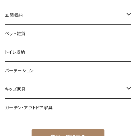
ヨーロピアン
プランター用品
デザイナーズチェア
玄関収納
モノトーン
クッション
ダイニングチェア
シューズラック・シューズボックス
ペット雑貨
ナチュラル
その他
オフィスチェア
傘立て
トイレ収納
シンプル
パーソナルチェア
その他
パーテーション
スタイリッシュ
フォールディングチェア
キッズ家具
レトロ
玄関・エントランスチェア
プレイマット
ガーデン・アウトドア家具
カワイイ・姫系
座椅子
オモチャ・玩具