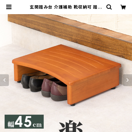
玄関踏み台 介護補助 靴収納可 踏み
台 ステップ台 下駄箱 くつ 収納台 玄
関収納 新生活 一人暮らし 幅45 奥行
35 高さ13.5 | 家具テイスト