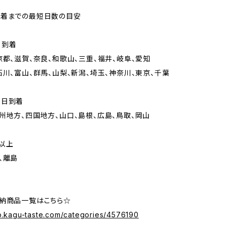
到着までの最短日数の目安
日到着
京都、滋賀、奈良、和歌山、三重、福井、岐阜、愛知
石川、富山、群馬、山梨、新潟、埼玉、神奈川、東京、千葉
々日到着
州地方、四国地方、山口、島根、広島、鳥取、岡山
以上
、離島
納商品一覧はこちら☆
op.kagu-taste.com/categories/4576190