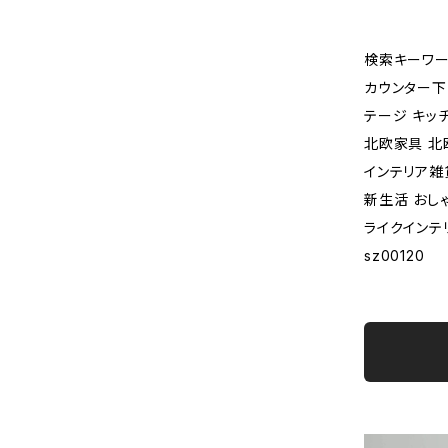
検索キーワー
カウンター下
テージ キッ
北欧家具 北
インテリア雑
新生活 おし
ライクインテ
sz00120