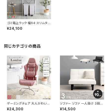
ゴミ箱上ラック 幅64 スリムタイ
プ キッチンラック キッチンボー
¥24,100
ド キッチン収納 家電ラック 北欧
テイスト 新生活 模様替え
同じカテゴリの商品
ゲーミングチェア 大人かわいい
ソファー ソファ 一人掛け 3段階
チェア エレガントチェア ワーク
リクライニング ローソファー 一
¥24,300
¥14,500
チェア オフィスチェア イス チェ
人暮らし 新生活 幅90