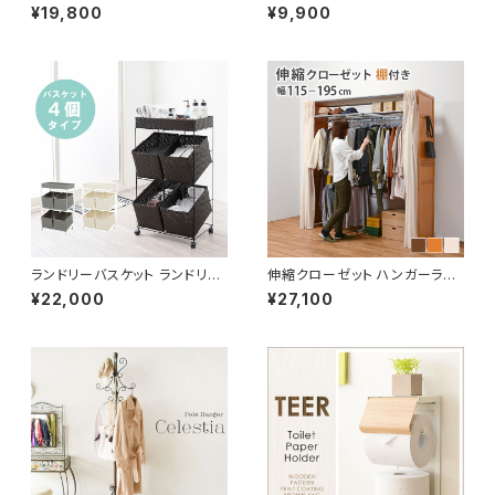
ワゴン 洗濯カゴ キャスター付 ラ
ビング ダイニング イームズデザ
¥19,800
¥9,900
ンドリー収納 新生活 一人暮らし
イン リプロダクト品
幅70.5 高さ79
ランドリーバスケット ランドリー
伸縮クローゼット ハンガーラッ
ワゴン 洗濯カゴ キャスター付 ラ
ク コートハンガー ワードローブ
¥22,000
¥27,100
ンドリー収納 新生活 一人暮らし
フリーラック クローゼット 高さ1
幅56
94