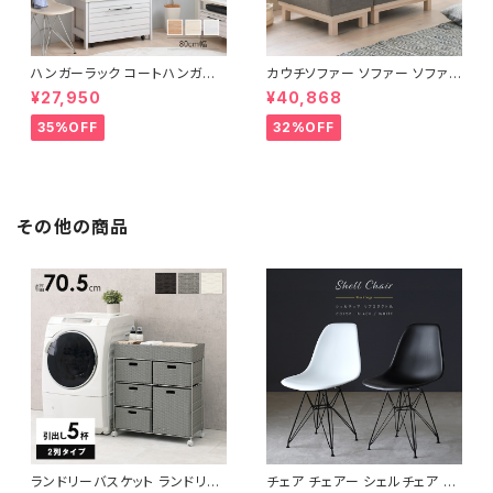
ハンガーラック コートハンガー
カウチソファー ソファー ソファ
ワードローブ フリーラック クロ
オットマン 1.5人掛 け新生活 一
¥27,950
¥40,868
ーゼット 幅80 新生活 一人暮ら
人暮らし 完成品
し
35%OFF
32%OFF
その他の商品
ランドリーバスケット ランドリー
チェア チェアー シェルチェア リ