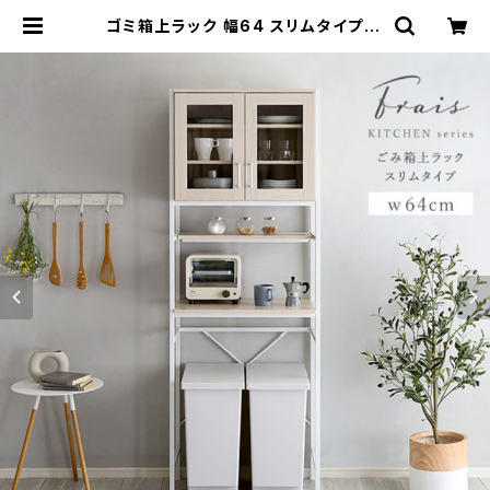
ゴミ箱上ラック 幅64 スリムタイプ キ
ッチンラック キッチンボード キッチン
収納 家電ラック 北欧テイスト 新生活
模様替え | 家具テイスト