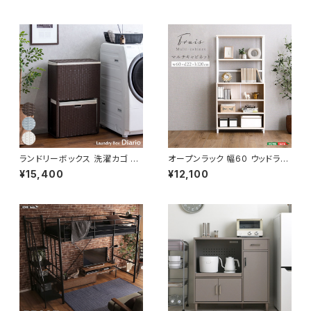
ア 椅子 いす デザイナーズ 新生
活 模様替え
ランドリーボックス 洗濯カゴ 幅
オープンラック 幅60 ウッドラッ
50 奥行25 高さ80 完成品 新
ク ラック シェルフ 収納棚 マル
¥15,400
¥12,100
生活 一人暮らし ランドリー収納
チキャビネット ディスプレイラッ
ク 新生活