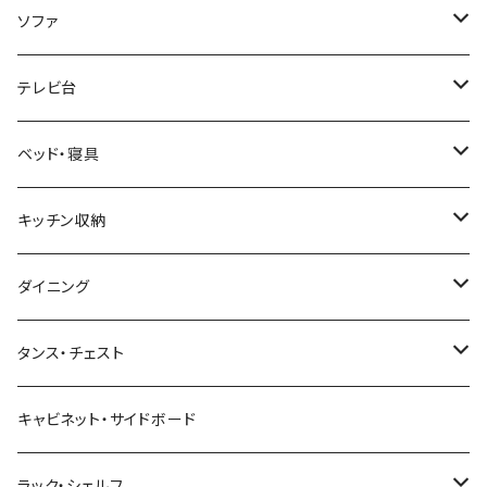
韓国インテリア
学習机・勉強机
サイズ
ソファ
幅100cm以下
和風/和モダン
収納付きデスク
ローテーブル・リビングテーブル
サイズ
テレビ台
幅101～120cm
幅90cm以下
ミッドセンチュリー
折りたたみデスク
サイドテーブル・ナイトテーブル
1人掛けソファ
サイズ
ベッド・寝具
幅121～160cm
幅91～120cm
幅90cm以下
西海岸風
サイズ
カウンターテーブル
2人掛けソファ
ロータイプテレビ台・ローボード
サイズ
キッチン収納
幅161cm以上
幅121～150cm
幅91～120cm
幅100cm以下
セミシングルショート
カフェ風
デスクワゴン
こたつ・こたつテーブル
3人掛けソファ
ミドルタイプテレビ台
ベッドフレーム
食器棚
ダイニング
幅151～180cm
幅121～150cm
幅101～120cm
シングルベッド
こたつテーブル+布団掛敷セット
ヴィンテージ
ネストテーブル
4人掛け以上のソファ
コーナーテレビ台
マット付きベッド
キッチンカウンター
ダイニングテーブル
タンス・チェスト
幅181～210cm
幅151～180cm
幅121～160cm
セミダブルベッド
こたつテーブル+掛け布団
北欧風・ノルディック
折りたたみテーブル
ソファベッド
ハイタイプテレビ台・壁面収納
収納付きベッド
キッチンワゴン
ダイニングテーブルセット
サイドチェスト
キャビネット・サイドボード
幅211cm以上
幅181～210cm
幅161cm以上
ダブルベッド
こたつテーブル＋掛け布団＋チェア
2人用ダイニングテーブルセット
インダストリアル
昇降式・リフティングテーブル
フロアソファ・ローソファ
伸縮テレビ台
ロフトベッド
レンジ台
ダイニングチェア・ベンチ
ハイチェスト
ラック・シェルフ