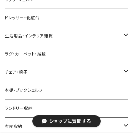
幅211cm以上
クイーンベッド
こたつテーブル
4人用ダイニングテーブルセット
フレンチカントリー
リクライニングソファ
テレビスタンド
ヘッドボード
キッチンラック
ダイニングソファ
オープンラック
ドレッサー・化粧台
キングベッド
こたつ布団
6人用ダイニングテーブルセット
アジアン
カウチソファ・コーナーソファ
マットレス
キッチン雑貨
突っ張り収納
生活用品・インテリア雑貨
ボタニカル
オットマン
寝具
カート
ミラー・姿見
ラグ・カーペット・絨毯
モダン
電動リクライニングソファ
ディスプレイラック
ハンガーラック・ポールハンガー
チェア・椅子
カントリー
ダストボックス
スツール
本棚・ブックシェルフ
アンティーク
ハンキングラック
カウンターチェア
ランドリー収納
ショップに質問する
ヨーロピアン
プランター用品
デザイナーズチェア
玄関収納