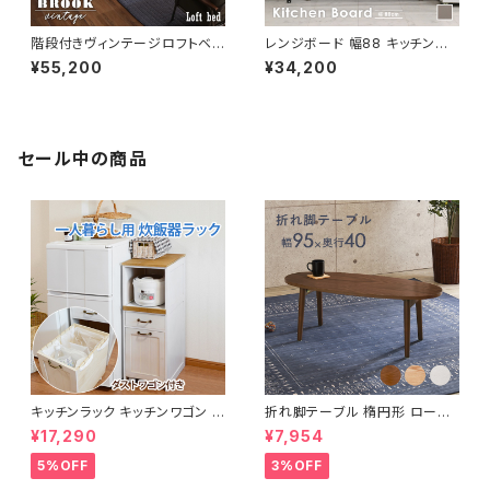
階段付きヴィンテージロフトベッ
レンジボード 幅88 キッチンカ
ド シングルベッド パイプベッド
ウンター キッチンボード レンジ
¥55,200
¥34,200
ロフトベッド bed ロフト ハシゴ
台 キッチン収納 食器棚 レンジ
新生活 模様替え
収納 新生活 模様替え
セール中の商品
キッチンラック キッチンワゴン キ
折れ脚テーブル 楕円形 ローテ
ャスター付き 収納ラック 一人暮
ーブル センターテーブル リビン
¥17,290
¥7,954
らし スリムキッチンラック 幅30
グテーブル 天然木 幅95 3色展
cm 完成品
開
5%OFF
3%OFF