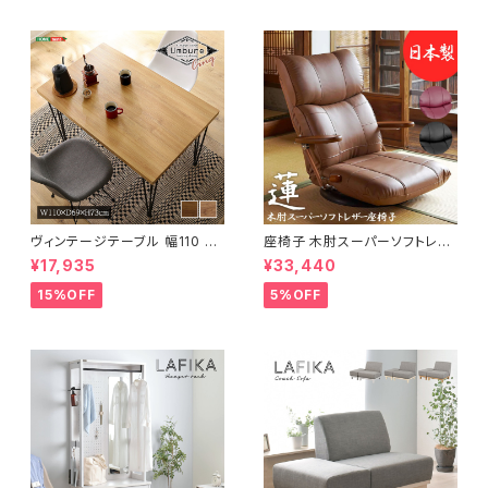
ヴィンテージテーブル 幅110 ダ
座椅子 木肘スーパーソフトレザ
イニングテーブル リビングテー
ー座椅子 リクライニング回転座
¥17,935
¥33,440
ブル サイドテーブル 新生活 模
椅子 座椅子 父の日 敬老の日
様替え
プレゼント 完成品
15%OFF
5%OFF