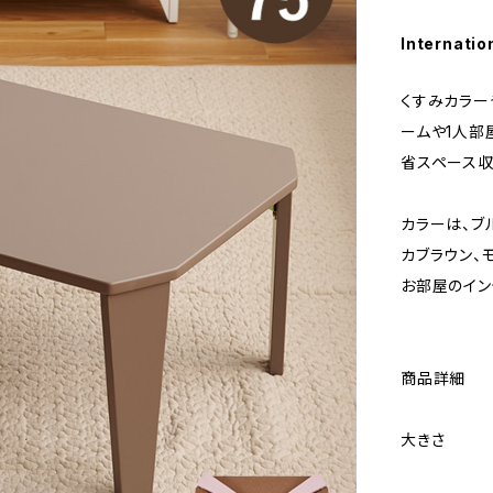
Internatio
くすみカラー
ームや1人部
省スペース
カラーは、ブ
カブラウン、
お部屋のイン
商品詳細
大きさ