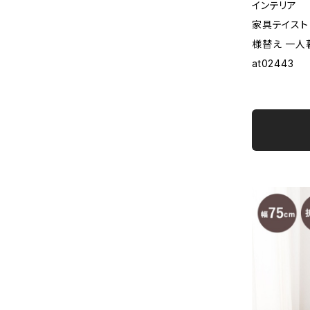
インテリア
家具テイスト
様替え 一人
at02443