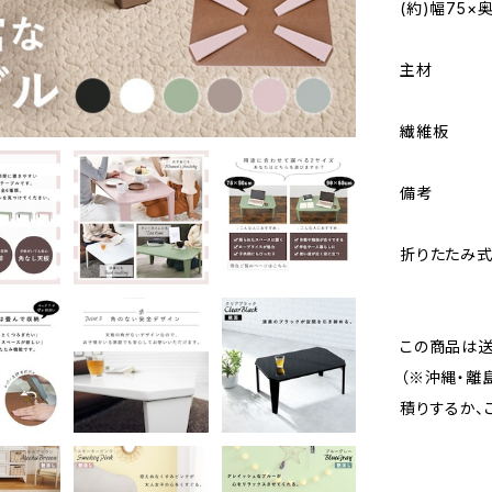
(約)幅75×
主材
繊維板
備考
折りたたみ
この商品は送
（※沖縄・離
積りするか、