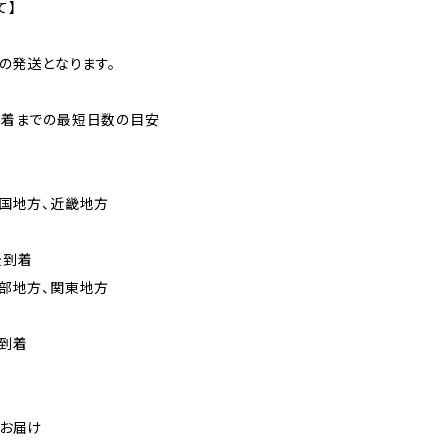
て】
での発送となります。
到着までの最短日数の目安
国地方、近畿地方
後到着
部地方、関東地方
到着
のお届け