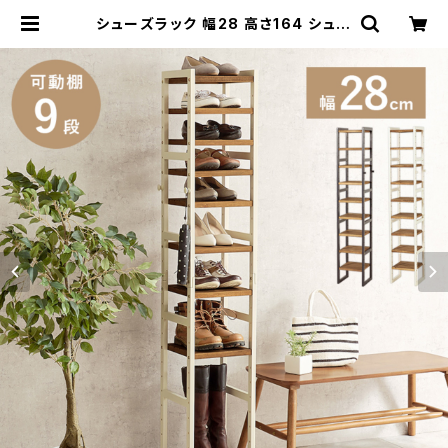
シューズラック 幅28 高さ164 シュー
ズボックス オープンラック シェルフ
マルチラック 下駄箱 靴箱 玄関収納
新生活 模様替え | 家具テイスト