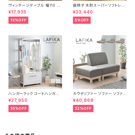
ヴィンテージテーブル 幅110 ダ
座椅子 木肘スーパーソフトレザ
イニングテーブル リビングテー
ー座椅子 リクライニング回転座
¥17,935
¥33,440
ブル サイドテーブル 新生活 模
椅子 座椅子 父の日 敬老の日
様替え
プレゼント 完成品
15%OFF
5%OFF
ハンガーラック コートハンガー
カウチソファー ソファー ソファ
ワードローブ フリーラック クロ
オットマン 1.5人掛 け新生活 一
¥27,950
¥40,868
ーゼット 幅80 新生活 一人暮ら
人暮らし 完成品
し
35%OFF
32%OFF