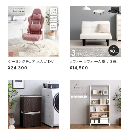
ゲーミングチェア 大人かわいい
ソファー ソファ 一人掛け 3段階
チェア エレガントチェア ワーク
リクライニング ローソファー 一
¥24,300
¥14,500
チェア オフィスチェア イス チェ
人暮らし 新生活 幅90
ア 椅子 いす デザイナーズ 新生
活 模様替え