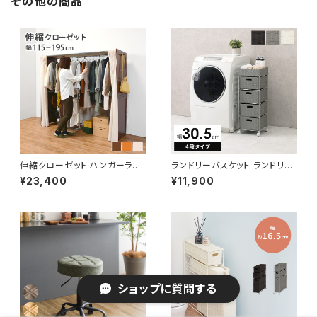
その他の商品
伸縮クローゼット ハンガーラッ
ランドリーバスケット ランドリー
ク コートハンガー ワードローブ
ワゴン 洗濯カゴ キャスター付 ラ
¥23,400
¥11,900
フリーラック クローゼット 高さ1
ンドリー収納 新生活 一人暮らし
70
幅30.5 高さ85
ショップに質問する