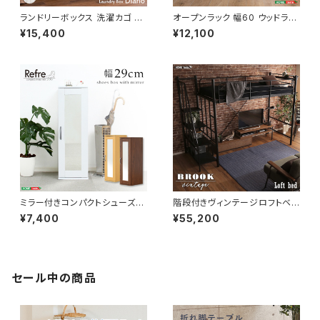
ランドリーボックス 洗濯カゴ 幅
オープンラック 幅60 ウッドラッ
50 奥行25 高さ80 完成品 新
ク ラック シェルフ 収納棚 マル
¥15,400
¥12,100
生活 一人暮らし ランドリー収納
チキャビネット ディスプレイラッ
ク 新生活
ミラー付きコンパクトシューズラ
階段付きヴィンテージロフトベッ
ック 幅29 シューズボックス シ
ド シングルベッド パイプベッド
¥7,400
¥55,200
ューズラック 下駄箱 靴箱 玄関
ロフトベッド bed ロフト ハシゴ
収納 新生活 模様替え
新生活 模様替え
セール中の商品