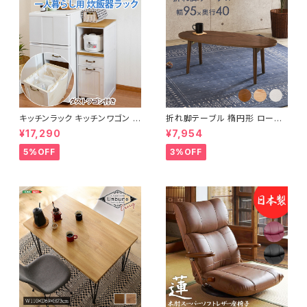
キッチンラック キッチンワゴン キ
折れ脚テーブル 楕円形 ローテ
ャスター付き 収納ラック 一人暮
ーブル センターテーブル リビン
¥17,290
¥7,954
らし スリムキッチンラック 幅30
グテーブル 天然木 幅95 3色展
cm 完成品
開
5%OFF
3%OFF