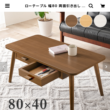
ローテーブル 幅80 両面引き出し テ
ーブル センターテーブル リビングテ
ーブル サイドテーブル 木製 新生活
模様替え | 家具テイスト