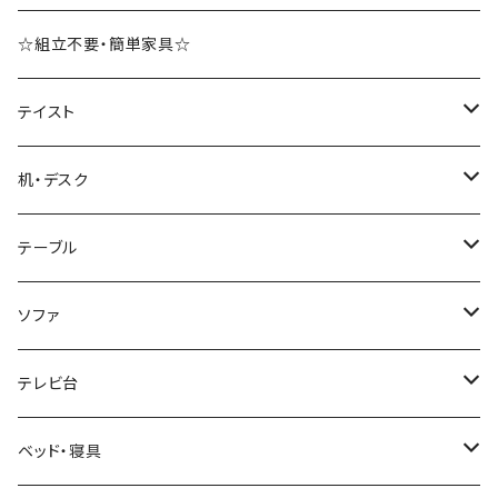
☆組立不要・簡単家具☆
テイスト
ブルックリンスタイル
机・デスク
ホテルライク風インテリア
パソコンデスク・ワークデスク
テーブル
韓国インテリア
学習机・勉強机
サイズ
ソファ
幅100cm以下
和風/和モダン
収納付きデスク
ローテーブル・リビングテーブル
サイズ
テレビ台
幅101～120cm
幅90cm以下
ミッドセンチュリー
折りたたみデスク
サイドテーブル・ナイトテーブル
1人掛けソファ
サイズ
ベッド・寝具