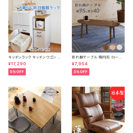
キッチンラック キッチンワゴン キ
折れ脚テーブル 楕円形 ローテ
ャスター付き 収納ラック 一人暮
ーブル センターテーブル リビン
¥17,290
¥7,954
らし スリムキッチンラック 幅30
グテーブル 天然木 幅95 3色展
cm 完成品
開
5%OFF
3%OFF