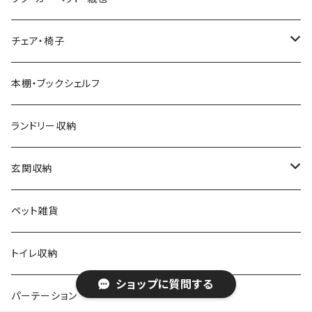
モダン
電動リクライニングソファ
ディスプレイラック
ハンガーラック・ポールハンガー
チェア・椅子
カントリー
ダストボックス
スツール
本棚・ブックシェルフ
アンティーク
ハンキングラック
カウンターチェア
ランドリー収納
ヨーロピアン
プランター用品
デザイナーズチェア
玄関収納
モノトーン
クッション
ダイニングチェア
シューズラック・シューズボックス
ペット雑貨
ナチュラル
その他
オフィスチェア
傘立て
トイレ収納
ショップに質問する
シンプル
パーソナルチェア
その他
パーテーション