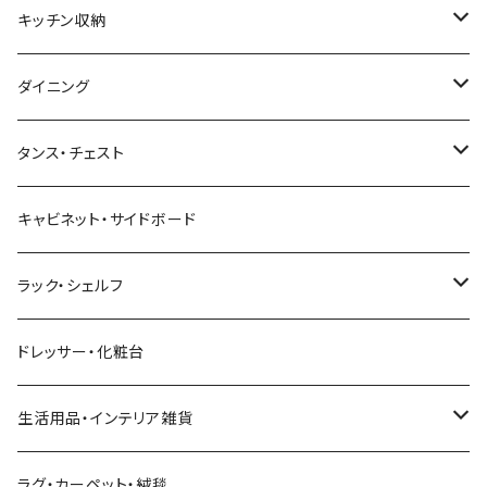
幅121～160cm
幅91～120cm
幅90cm以下
西海岸風
サイズ
カウンターテーブル
2人掛けソファ
ロータイプテレビ台・ローボード
サイズ
キッチン収納
幅161cm以上
幅121～150cm
幅91～120cm
幅100cm以下
セミシングルショート
カフェ風
デスクワゴン
こたつ・こたつテーブル
3人掛けソファ
ミドルタイプテレビ台
ベッドフレーム
食器棚
ダイニング
幅151～180cm
幅121～150cm
幅101～120cm
シングルベッド
こたつテーブル+布団掛敷セット
ヴィンテージ
ネストテーブル
4人掛け以上のソファ
コーナーテレビ台
マット付きベッド
キッチンカウンター
ダイニングテーブル
タンス・チェスト
幅181～210cm
幅151～180cm
幅121～160cm
セミダブルベッド
こたつテーブル+掛け布団
北欧風・ノルディック
折りたたみテーブル
ソファベッド
ハイタイプテレビ台・壁面収納
収納付きベッド
キッチンワゴン
ダイニングテーブルセット
サイドチェスト
キャビネット・サイドボード
幅211cm以上
幅181～210cm
幅161cm以上
ダブルベッド
こたつテーブル＋掛け布団＋チェア
2人用ダイニングテーブルセット
インダストリアル
昇降式・リフティングテーブル
フロアソファ・ローソファ
伸縮テレビ台
ロフトベッド
レンジ台
ダイニングチェア・ベンチ
ハイチェスト
ラック・シェルフ
幅211cm以上
クイーンベッド
こたつテーブル
4人用ダイニングテーブルセット
フレンチカントリー
リクライニングソファ
テレビスタンド
ヘッドボード
キッチンラック
ダイニングソファ
オープンラック
ドレッサー・化粧台
キングベッド
こたつ布団
6人用ダイニングテーブルセット
アジアン
カウチソファ・コーナーソファ
マットレス
キッチン雑貨
突っ張り収納
生活用品・インテリア雑貨
ボタニカル
オットマン
寝具
カート
ミラー・姿見
ラグ・カーペット・絨毯