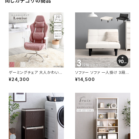
同じカテゴリの商品
ゲーミングチェア 大人かわいい
ソファー ソファ 一人掛け 3段階
チェア エレガントチェア ワーク
リクライニング ローソファー 一
¥24,300
¥14,500
チェア オフィスチェア イス チェ
人暮らし 新生活 幅90
ア 椅子 いす デザイナーズ 新生
活 模様替え