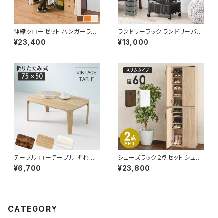
伸縮クローゼット ハンガーラッ
ランドリーラック ランドリーバス
ク コートハンガー ワードローブ
ケット ランドリーワゴン 洗濯カ
¥23,400
¥13,000
フリーラック クローゼット 高さ1
ゴ キャスター付 ランドリー収納
70
新生活 一人暮らし 幅40 奥行3
0
テーブル ローテーブル 折れ脚
シューズラック２点セット シュー
テーブル リビングテーブル セン
ズボックス 下駄箱 靴箱 玄関収
¥6,700
¥23,800
ターテーブル 幅75
納 新生活 模様替え 幅60
CATEGORY