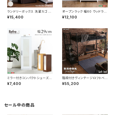
ランドリーボックス 洗濯カゴ 幅
オープンラック 幅60 ウッドラッ
50 奥行25 高さ80 完成品 新
ク ラック シェルフ 収納棚 マル
¥15,400
¥12,100
生活 一人暮らし ランドリー収納
チキャビネット ディスプレイラッ
ク 新生活
ミラー付きコンパクトシューズラ
階段付きヴィンテージロフトベッ
ック 幅29 シューズボックス シ
ド シングルベッド パイプベッド
¥7,400
¥55,200
ューズラック 下駄箱 靴箱 玄関
ロフトベッド bed ロフト ハシゴ
収納 新生活 模様替え
新生活 模様替え
セール中の商品