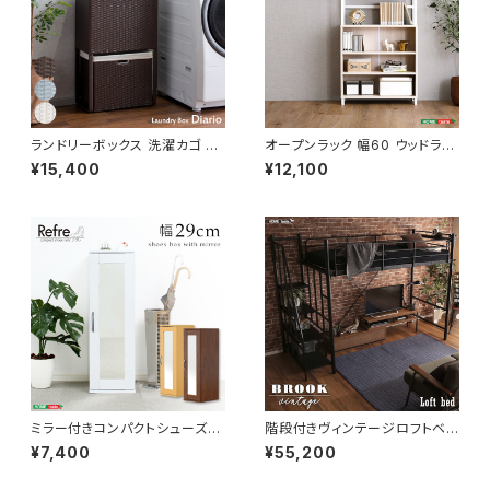
ランドリーボックス 洗濯カゴ 幅
オープンラック 幅60 ウッドラッ
50 奥行25 高さ80 完成品 新
ク ラック シェルフ 収納棚 マル
¥15,400
¥12,100
生活 一人暮らし ランドリー収納
チキャビネット ディスプレイラッ
ク 新生活
ミラー付きコンパクトシューズラ
階段付きヴィンテージロフトベッ
ック 幅29 シューズボックス シ
ド シングルベッド パイプベッド
¥7,400
¥55,200
ューズラック 下駄箱 靴箱 玄関
ロフトベッド bed ロフト ハシゴ
収納 新生活 模様替え
新生活 模様替え