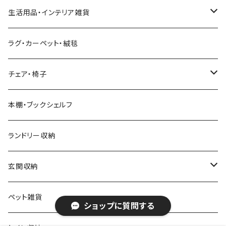
キングベッド
こたつ布団
6人用ダイニングテーブルセット
アジアン
カウチソファ・コーナーソファ
マットレス
キッチン雑貨
突っ張り収納
生活用品・インテリア雑貨
ボタニカル
オットマン
寝具
カート
ミラー・姿見
ラグ・カーペット・絨毯
モダン
電動リクライニングソファ
ディスプレイラック
ハンガーラック・ポールハンガー
チェア・椅子
カントリー
ダストボックス
スツール
本棚・ブックシェルフ
アンティーク
ハンキングラック
カウンターチェア
ランドリー収納
ヨーロピアン
プランター用品
デザイナーズチェア
玄関収納
モノトーン
クッション
ダイニングチェア
シューズラック・シューズボックス
ペット雑貨
ショップに質問する