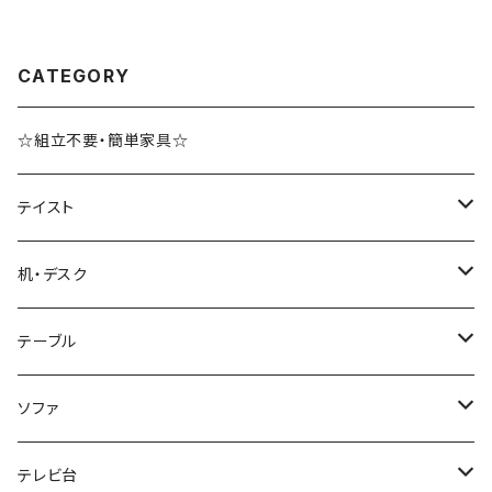
CATEGORY
☆組立不要・簡単家具☆
テイスト
ブルックリンスタイル
机・デスク
ホテルライク風インテリア
パソコンデスク・ワークデスク
テーブル
韓国インテリア
学習机・勉強机
サイズ
ソファ
幅100cm以下
和風/和モダン
収納付きデスク
ローテーブル・リビングテーブル
サイズ
テレビ台