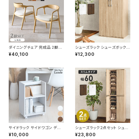
ダイニングチェア 完成品 2脚セ
シューズラック シューズボックス
ット チェア チェアー イス 椅子
下駄箱 靴箱 玄関収納 玄関整理
¥40,100
¥12,300
リビング ダイニング 新生活 模
新生活 模様替え 幅60
様替え
サイドラック サイドワゴン デス
シューズラック２点セット シュー
クチェスト デスクワゴン オフィ
ズボックス 下駄箱 靴箱 玄関収
¥10,000
¥23,800
ス収納 サイドキャビネット
納 新生活 模様替え 幅60