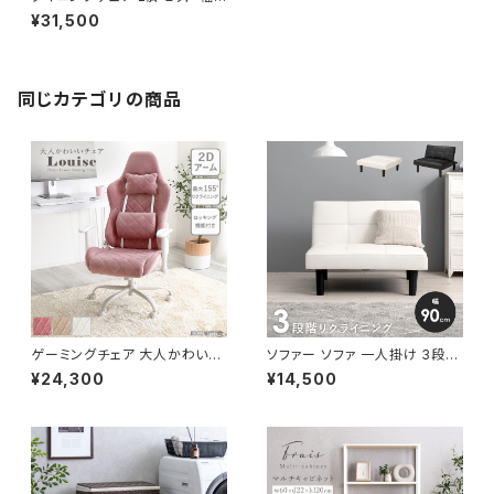
8 チェア チェアー 椅子 いす ブ
¥31,500
ークレ生地 エントランスチェア
新生活 模様替え
同じカテゴリの商品
ゲーミングチェア 大人かわいい
ソファー ソファ 一人掛け 3段階
チェア エレガントチェア ワーク
リクライニング ローソファー 一
¥24,300
¥14,500
チェア オフィスチェア イス チェ
人暮らし 新生活 幅90
ア 椅子 いす デザイナーズ 新生
活 模様替え