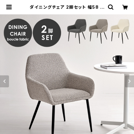
ダイニングチェア 2脚セット 幅58 チ
ェア チェアー 椅子 いす ブークレ生地
エントランスチェア 新生活 模様替え
| 家具テイスト