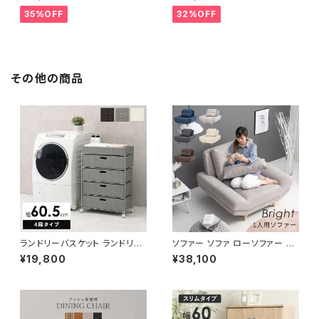
ーゼット 幅80 新生活 一人暮ら
人暮らし 完成品
し
35%OFF
32%OFF
その他の商品
ランドリーバスケット ランドリー
ソファー ソファ ローソファー 一
ワゴン 洗濯カゴ キャスター付 ラ
人掛けソファ 一人暮らし 新生活
¥19,800
¥38,100
ンドリー収納 新生活 一人暮らし
幅108 奥行96
幅60.5 高さ85