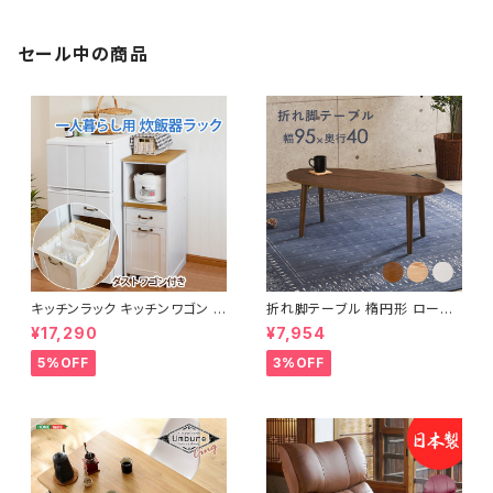
セール中の商品
キッチンラック キッチンワゴン キ
折れ脚テーブル 楕円形 ローテ
ャスター付き 収納ラック 一人暮
ーブル センターテーブル リビン
¥17,290
¥7,954
らし スリムキッチンラック 幅30
グテーブル 天然木 幅95 3色展
cm 完成品
開
5%OFF
3%OFF