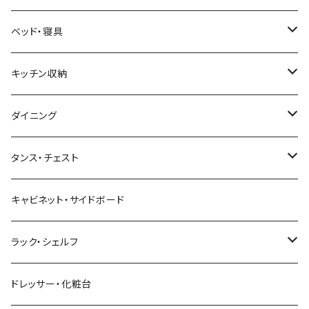
幅101～120cm
幅90cm以下
ミッドセンチュリー
折りたたみデスク
サイドテーブル・ナイトテーブル
1人掛けソファ
サイズ
ベッド・寝具
幅121～160cm
幅91～120cm
幅90cm以下
西海岸風
サイズ
カウンターテーブル
2人掛けソファ
ロータイプテレビ台・ローボード
サイズ
キッチン収納
幅161cm以上
幅121～150cm
幅91～120cm
幅100cm以下
セミシングルショート
カフェ風
デスクワゴン
こたつ・こたつテーブル
3人掛けソファ
ミドルタイプテレビ台
ベッドフレーム
食器棚
ダイニング
幅151～180cm
幅121～150cm
幅101～120cm
シングルベッド
こたつテーブル+布団掛敷セット
ヴィンテージ
ネストテーブル
4人掛け以上のソファ
コーナーテレビ台
マット付きベッド
キッチンカウンター
ダイニングテーブル
タンス・チェスト
幅181～210cm
幅151～180cm
幅121～160cm
セミダブルベッド
こたつテーブル+掛け布団
北欧風・ノルディック
折りたたみテーブル
ソファベッド
ハイタイプテレビ台・壁面収納
収納付きベッド
キッチンワゴン
ダイニングテーブルセット
サイドチェスト
キャビネット・サイドボード
幅211cm以上
幅181～210cm
幅161cm以上
ダブルベッド
こたつテーブル＋掛け布団＋チェア
2人用ダイニングテーブルセット
インダストリアル
昇降式・リフティングテーブル
フロアソファ・ローソファ
伸縮テレビ台
ロフトベッド
レンジ台
ダイニングチェア・ベンチ
ハイチェスト
ラック・シェルフ
幅211cm以上
クイーンベッド
こたつテーブル
4人用ダイニングテーブルセット
フレンチカントリー
リクライニングソファ
テレビスタンド
ヘッドボード
キッチンラック
ダイニングソファ
オープンラック
ドレッサー・化粧台