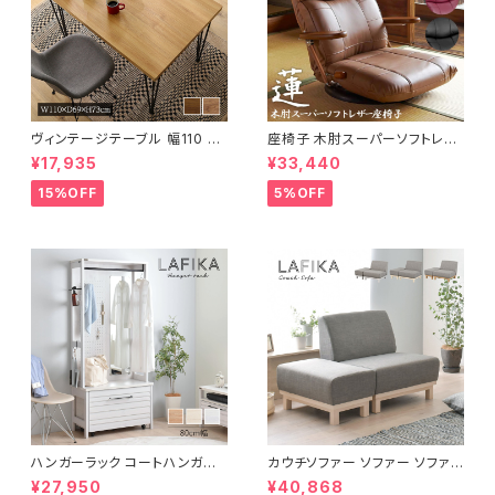
ヴィンテージテーブル 幅110 ダ
座椅子 木肘スーパーソフトレザ
イニングテーブル リビングテー
ー座椅子 リクライニング回転座
¥17,935
¥33,440
ブル サイドテーブル 新生活 模
椅子 座椅子 父の日 敬老の日
様替え
プレゼント 完成品
15%OFF
5%OFF
ハンガーラック コートハンガー
カウチソファー ソファー ソファ
ワードローブ フリーラック クロ
オットマン 1.5人掛 け新生活 一
¥27,950
¥40,868