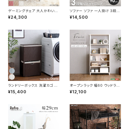
ゲーミングチェア 大人かわいい
ソファー ソファ 一人掛け 3段階
チェア エレガントチェア ワーク
リクライニング ローソファー 一
¥24,300
¥14,500
チェア オフィスチェア イス チェ
人暮らし 新生活 幅90
ア 椅子 いす デザイナーズ 新生
活 模様替え
ランドリーボックス 洗濯カゴ 幅
オープンラック 幅60 ウッドラッ
50 奥行25 高さ80 完成品 新
ク ラック シェルフ 収納棚 マル
¥15,400
¥12,100
生活 一人暮らし ランドリー収納
チキャビネット ディスプレイラッ
ク 新生活