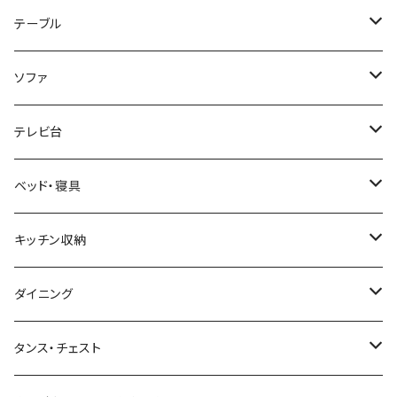
ホテルライク風インテリア
パソコンデスク・ワークデスク
テーブル
韓国インテリア
学習机・勉強机
サイズ
ソファ
幅100cm以下
和風/和モダン
収納付きデスク
ローテーブル・リビングテーブル
サイズ
テレビ台
幅101～120cm
幅90cm以下
ミッドセンチュリー
折りたたみデスク
サイドテーブル・ナイトテーブル
1人掛けソファ
サイズ
ベッド・寝具
幅121～160cm
幅91～120cm
幅90cm以下
西海岸風
サイズ
カウンターテーブル
2人掛けソファ
ロータイプテレビ台・ローボード
サイズ
キッチン収納
幅161cm以上
幅121～150cm
幅91～120cm
幅100cm以下
セミシングルショート
カフェ風
デスクワゴン
こたつ・こたつテーブル
3人掛けソファ
ミドルタイプテレビ台
ベッドフレーム
食器棚
ダイニング
幅151～180cm
幅121～150cm
幅101～120cm
シングルベッド
こたつテーブル+布団掛敷セット
ヴィンテージ
ネストテーブル
4人掛け以上のソファ
コーナーテレビ台
マット付きベッド
キッチンカウンター
ダイニングテーブル
タンス・チェスト
幅181～210cm
幅151～180cm
幅121～160cm
セミダブルベッド
こたつテーブル+掛け布団