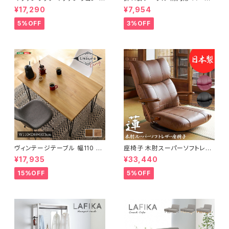
ャスター付き 収納ラック 一人暮
ーブル センターテーブル リビン
¥17,290
¥7,954
らし スリムキッチンラック 幅30
グテーブル 天然木 幅95 3色展
cm 完成品
開
5%OFF
3%OFF
ヴィンテージテーブル 幅110 ダ
座椅子 木肘スーパーソフトレザ
イニングテーブル リビングテー
ー座椅子 リクライニング回転座
¥17,935
¥33,440
ブル サイドテーブル 新生活 模
椅子 座椅子 父の日 敬老の日
様替え
プレゼント 完成品
15%OFF
5%OFF