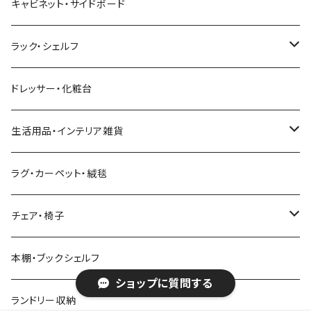
北欧風・ノルディック
折りたたみテーブル
ソファベッド
ハイタイプテレビ台・壁面収納
収納付きベッド
キッチンワゴン
ダイニングテーブルセット
サイドチェスト
キャビネット・サイドボード
幅211cm以上
幅181～210cm
幅161cm以上
ダブルベッド
こたつテーブル＋掛け布団＋チェア
2人用ダイニングテーブルセット
インダストリアル
昇降式・リフティングテーブル
フロアソファ・ローソファ
伸縮テレビ台
ロフトベッド
レンジ台
ダイニングチェア・ベンチ
ハイチェスト
ラック・シェルフ
幅211cm以上
クイーンベッド
こたつテーブル
4人用ダイニングテーブルセット
フレンチカントリー
リクライニングソファ
テレビスタンド
ヘッドボード
キッチンラック
ダイニングソファ
オープンラック
ドレッサー・化粧台
キングベッド
こたつ布団
6人用ダイニングテーブルセット
アジアン
カウチソファ・コーナーソファ
マットレス
キッチン雑貨
突っ張り収納
生活用品・インテリア雑貨
ボタニカル
オットマン
寝具
カート
ミラー・姿見
ラグ・カーペット・絨毯
モダン
電動リクライニングソファ
ディスプレイラック
ハンガーラック・ポールハンガー
チェア・椅子
カントリー
ダストボックス
スツール
本棚・ブックシェルフ
ショップに質問する
アンティーク
ハンキングラック
カウンターチェア
ランドリー収納