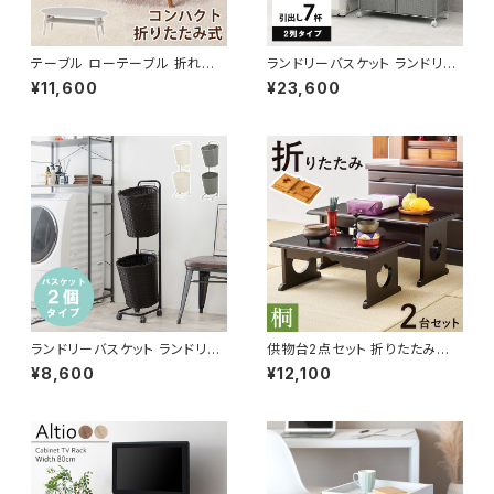
テーブル ローテーブル 折れ脚
ランドリーバスケット ランドリー
テーブル センターテーブル リビ
ワゴン 洗濯カゴ キャスター付 ラ
¥11,600
¥23,600
ングテーブル 木製 幅90 完成品
ンドリー収納 新生活 一人暮らし
幅70.5 高さ99.5
ランドリーバスケット ランドリー
供物台2点セット 折りたたみ式
ワゴン 洗濯カゴ キャスター付 ラ
供養机 お供え机 お供え台 御供
¥8,600
¥12,100
ンドリー収納 新生活 一人暮らし
物台 お経 仏壇 仏事 仏具 経机
幅36.5
葬儀 法事 お供え物 桐材