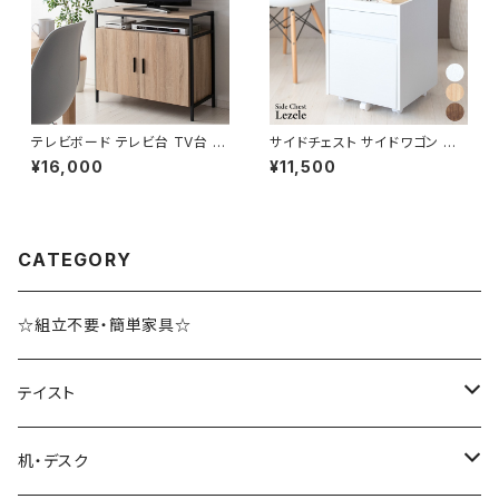
テレビボード テレビ台 TV台 テ
サイドチェスト サイドワゴン デ
レビラック TVラック 幅80 高さ
スクチェスト デスクワゴン オフ
¥16,000
¥11,500
70
ィス収納 サイドキャビネット 新
生活 模様替え
CATEGORY
☆組立不要・簡単家具☆
テイスト
ブルックリンスタイル
机・デスク