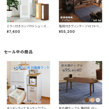
ミラー付きコンパクトシューズラ
階段付きヴィンテージロフトベッ
ック 幅29 シューズボックス シ
ド シングルベッド パイプベッド
¥7,400
¥55,200
ューズラック 下駄箱 靴箱 玄関
ロフトベッド bed ロフト ハシゴ
収納 新生活 模様替え
新生活 模様替え
セール中の商品
キッチンラック キッチンワゴン キ
折れ脚テーブル 楕円形 ローテ