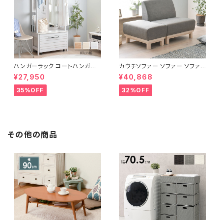
ハンガーラック コートハンガー
カウチソファー ソファー ソファ
ワードローブ フリーラック クロ
オットマン 1.5人掛 け新生活 一
¥27,950
¥40,868
ーゼット 幅80 新生活 一人暮ら
人暮らし 完成品
し
35%OFF
32%OFF
その他の商品