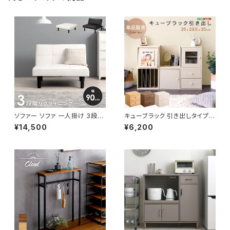
ソファー ソファ 一人掛け 3段階
キューブラック 引き出しタイプ
リクライニング ローソファー 一
多目的ラック ラック ボックス カ
¥14,500
¥6,200
人暮らし 新生活 幅90
ラーボックス マルチラック 組合
せ収納 新生活 模様替え