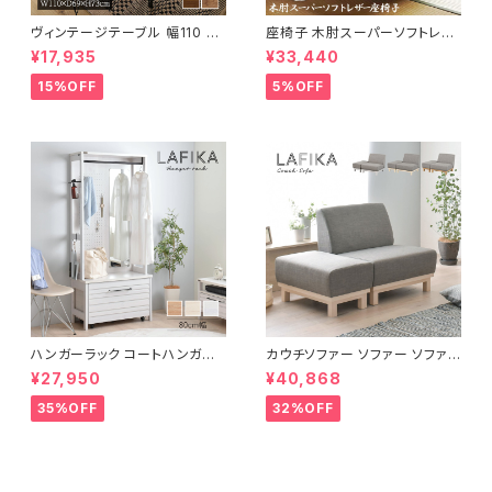
ヴィンテージテーブル 幅110 ダ
座椅子 木肘スーパーソフトレザ
イニングテーブル リビングテー
ー座椅子 リクライニング回転座
¥17,935
¥33,440
ブル サイドテーブル 新生活 模
椅子 座椅子 父の日 敬老の日
様替え
プレゼント 完成品
15%OFF
5%OFF
ハンガーラック コートハンガー
カウチソファー ソファー ソファ
ワードローブ フリーラック クロ
オットマン 1.5人掛 け新生活 一
¥27,950
¥40,868
ーゼット 幅80 新生活 一人暮ら
人暮らし 完成品
し
35%OFF
32%OFF