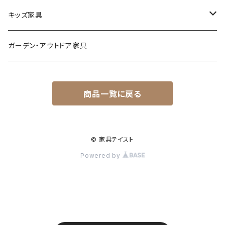
スタイリッシュ
フォールディングチェア
キッズ家具
レトロ
玄関・エントランスチェア
プレイマット
ガーデン・アウトドア家具
カワイイ・姫系
座椅子
オモチャ・玩具
商品一覧に戻る
ベンチ
キッズチェア
ランドセル収納ラック
© 家具テイスト
Powered by