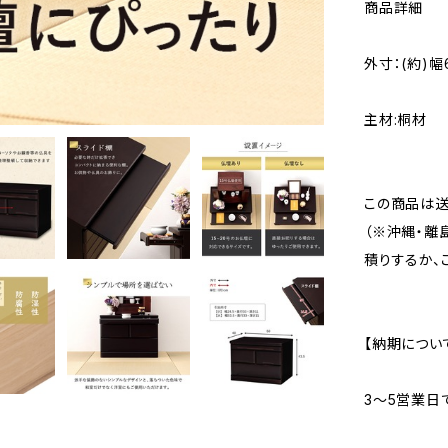
商品詳細
外寸：(約)幅
主材:桐材
この商品は送
（※沖縄・離
積りするか、
【納期につい
3〜5営業日