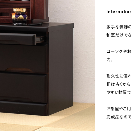
Internatio
派手な装飾の
和室だけでな
ローソクや
力。
耐久性に優れ
桐は古くから
やすい材質で
お部屋やご用
完成品なので