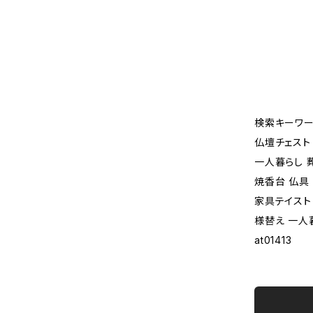
検索キーワー
仏壇チェスト
一人暮らし 葬
焼香台 仏具
家具テイスト
様替え 一人
at01413